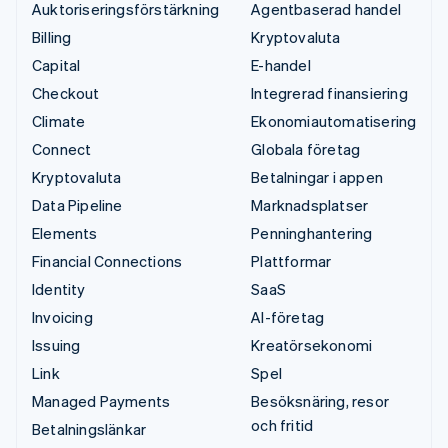
Auktoriseringsförstärkning
Agentbaserad handel
Billing
Kryptovaluta
Capital
E-handel
Checkout
Integrerad finansiering
Climate
Ekonomiautomatisering
Connect
Globala företag
Kryptovaluta
Betalningar i appen
Data Pipeline
Marknadsplatser
Elements
Penninghantering
Financial Connections
Plattformar
Identity
SaaS
Invoicing
AI-företag
Issuing
Kreatörsekonomi
Link
Spel
Managed Payments
Besöksnäring, resor
och fritid
Betalningslänkar