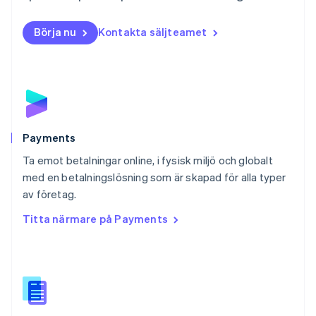
Norge
English
Börja nu
Kontakta säljteamet
Nya Zeeland
English
Polen
English
Portugal
Português
English
Rumänien
English
Payments
Schweiz
Ta emot betalningar online, i fysisk miljö och globalt
Deutsch
Français
Italiano
English
med en betalningslösning som är skapad för alla typer
Singapore
English
简体中文
av företag.
Slovakien
Titta närmare på Payments
English
Slovenien
English
Italiano
Spanien
Español
English
Storbritannien
English