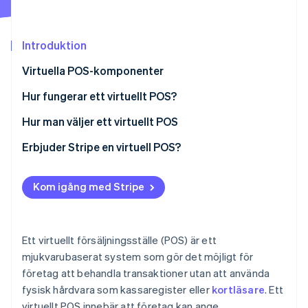
Identitetsverifiering online
Partner
Stripe App Marketplace
Introduktion
Virtuella POS-komponenter
Stripe Sessions 2026
Hur fungerar ett virtuellt POS?
Se hur Stripe bygger den ekonomiska inf
Titta nu
Hur man väljer ett virtuellt POS
Fas 1: Preliminär bedömning
Erbjuder Stripe en virtuell POS?
Fas 2: Kartläggning av krav
Kom igång med Stripe
Fas 3: Analys av leverantörer
Fas 4: Beslut och genomförande
Ett virtuellt försäljningsställe (POS) är ett
mjukvarubaserat system som gör det möjligt för
företag att behandla transaktioner utan att använda
fysisk hårdvara som kassaregister eller
kortläsare
. Ett
virtuellt POS innebär att företag kan ange