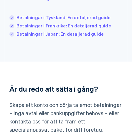
Japan
日本語
English
Kanada
Betalningar i Tyskland: En detaljerad guide
English
Français
Betalningar i Frankrike: En detaljerad guide
Kroatien
English
Italiano
Betalningar i Japan: En detaljerad guide
Lettland
English
Liechtenstein
Deutsch
English
Litauen
English
Luxemburg
Français
Deutsch
English
Är du redo att sätta i gång?
Malaysia
English
简体中文
Malta
Skapa ett konto och börja ta emot betalningar
English
Mexiko
– inga avtal eller bankuppgifter behövs – eller
Español
English
kontakta oss för att ta fram ett
Nederländerna
specialanpassat paket för ditt företag.
Nederlands
English