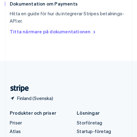
Dokumentation om Payments
Sverige
Svenska
English
Hitta en guide för hur du integrerar Stripes betalnings-
Thailand
API:er.
ไทย
English
Tjeckien
Titta närmare på dokumentationen
English
Tyskland
Deutsch
English
Ungern
English
USA
English
Español
简体中文
Österrike
Deutsch
English
Finland (Svenska)
Produkter och priser
Lösningar
Priser
Storföretag
Atlas
Startup-företag