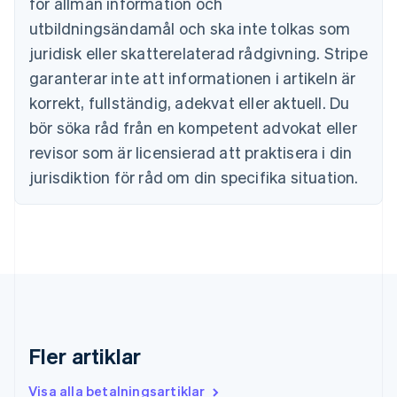
för allmän information och
Estland
utbildningsändamål och ska inte tolkas som
English
Fastlandskina
juridisk eller skatterelaterad rådgivning. Stripe
简体中文
English
garanterar inte att informationen i artikeln är
Finland
korrekt, fullständig, adekvat eller aktuell. Du
English
Svenska
Frankrike
bör söka råd från en kompetent advokat eller
Français
English
revisor som är licensierad att praktisera i din
Förenade Arabemiraten
English
jurisdiktion för råd om din specifika situation.
Gibraltar
English
Grekland
English
Hongkong SAR, Kina
English
简体中文
Indien
English
Irland
Fler artiklar
English
Italien
Visa alla betalningsartiklar
Italiano
English