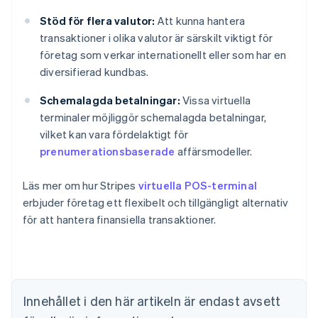
Stöd för flera valutor:
Att kunna hantera
transaktioner i olika valutor är särskilt viktigt för
företag som verkar internationellt eller som har en
diversifierad kundbas.
Schemalagda betalningar:
Vissa virtuella
terminaler möjliggör schemalagda betalningar,
vilket kan vara fördelaktigt för
prenumerationsbaserade
affärsmodeller.
Australien
English
Belgien
Läs mer om hur Stripes
virtuella POS-terminal
Nederlands
Français
Deutsch
English
erbjuder företag ett flexibelt och tillgängligt alternativ
Brasilien
för att hantera finansiella transaktioner.
Português
English
Bulgarien
English
Cypern
English
Danmark
Innehållet i den här artikeln är endast avsett
English