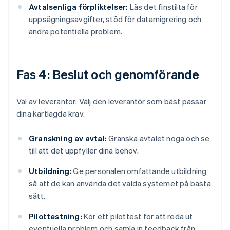
Avtalsenliga förpliktelser:
Läs det finstilta för
uppsägningsavgifter, stöd för datamigrering och
andra potentiella problem.
Fas 4: Beslut och genomförande
Val av leverantör: Välj den leverantör som bäst passar
dina kartlagda krav.
Granskning av avtal:
Granska avtalet noga och se
till att det uppfyller dina behov.
Utbildning:
Ge personalen omfattande utbildning
så att de kan använda det valda systemet på bästa
sätt.
Pilottestning:
Kör ett pilottest för att reda ut
eventuella problem och samla in feedback från