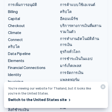
การเพิ่มการอนุมัติ
การค้าแบบใช้เอเจนต์
Billing
คริปโต
Capital
อีคอมเมิร์ซ
Checkout
บริการทางการเงินที่ผสาน
รวมในตัว
Climate
การทำงานอัตโนมัติด้าน
Connect
การเงิน
คริปโต
ธุรกิจทั่วโลก
Data Pipeline
การชำระเงินในแอป
Elements
มาร์เก็ตเพลส
Financial Connections
การจัดการเงิน
Identity
แพลตฟอร์ม
Invoicing
SaaS
Issuing
You’re viewing our website for Thailand, but it looks like
บริษัท AI
you’re in the United States.
Link
Switch to the United States site
แวดวงครีเอเตอร์
Managed Payments
เกม
ลิงก์ชำระเงิน