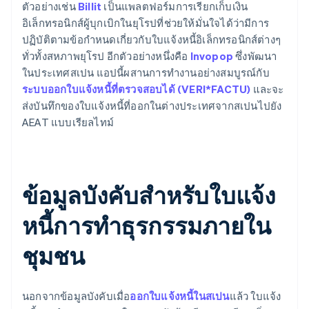
ตัวอย่างเช่น
Billit
เป็นแพลตฟอร์มการเรียกเก็บเงิน
อิเล็กทรอนิกส์ผู้บุกเบิกในยุโรปที่ช่วยให้มั่นใจได้ว่ามีการ
ปฏิบัติตามข้อกำหนดเกี่ยวกับใบแจ้งหนี้อิเล็กทรอนิกส์ต่างๆ
ทั่วทั้งสหภาพยุโรป อีกตัวอย่างหนึ่งคือ
Invopop
ซึ่งพัฒนา
ในประเทศสเปน แอปนี้ผสานการทำงานอย่างสมบูรณ์กับ
ระบบออกใบแจ้งหนี้ที่ตรวจสอบได้ (VERI*FACTU)
และจะ
ส่งบันทึกของใบแจ้งหนี้ที่ออกในต่างประเทศจากสเปนไปยัง
AEAT แบบเรียลไทม์
ข้อมูลบังคับสำหรับใบแจ้ง
หนี้การทำธุรกรรมภายใน
ชุมชน
นอกจากข้อมูลบังคับเมื่อ
ออกใบแจ้งหนี้ในสเปน
แล้ว ใบแจ้ง