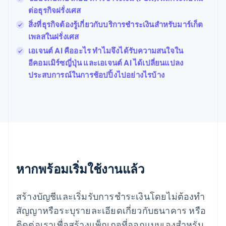
English
ต่อธุรกิจฝรั่งเศส
ฝรั่งเศส
Français
English
สิ่งที่ธุรกิจต้องรู้เกี่ยวกับบริการชำระเงินสำหรับมาร์เก็ต
ฟินแลนด์
เพลสในฝรั่งเศส
English
Svenska
เอเจนต์ AI คืออะไร ทำไมจึงได้รับความสนใจใน
มอลตา
English
อีคอมเมิร์ซญี่ปุ่น และเอเจนต์ AI ได้เปลี่ยนแปลง
มาเลเซีย
ประสบการณ์ในการช้อปปิ้งไปอย่างไรบ้าง
English
简体中文
เม็กซิโก
Español
English
ยิบรอลตาร์
English
เยอรมนี
Deutsch
English
โรมาเนีย
หากพร้อมเริ่มใช้งานแล้ว
English
ลักเซมเบิร์ก
Français
Deutsch
English
สร้างบัญชีและเริ่มรับการชำระเงินโดยไม่ต้องทำ
ลัตเวีย
English
สัญญาหรือระบุรายละเอียดเกี่ยวกับธนาคาร หรือ
ลิกเตนสไตน์
ติดต่อเราเพื่อสร้างแพ็กเกจที่ออกแบบเองสำหรับ