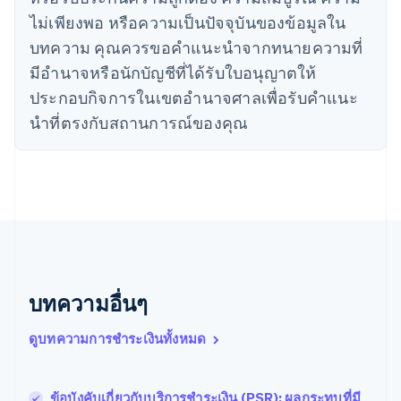
English
ญี่ปุ่น
ไม่เพียงพอ หรือความเป็นปัจจุบันของข้อมูลใน
日本語
English
บทความ คุณควรขอคําแนะนําจากทนายความที่
เดนมาร์ก
มีอํานาจหรือนักบัญชีที่ได้รับใบอนุญาตให้
English
ไทย
ประกอบกิจการในเขตอํานาจศาลเพื่อรับคําแนะ
ไทย
English
นําที่ตรงกับสถานการณ์ของคุณ
นอร์เวย์
English
นิวซีแลนด์
English
เนเธอร์แลนด์
Nederlands
English
บราซิล
Português
English
บัลแกเรีย
English
บทความอื่นๆ
เบลเยียม
Nederlands
Français
Deutsch
English
ดูบทความการชำระเงินทั้งหมด
โปรตุเกส
Português
English
โปแลนด์
ข้อบังคับเกี่ยวกับบริการชำระเงิน (PSR): ผลกระทบที่มี