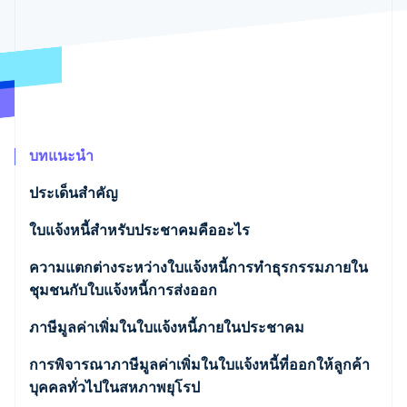
พาร์ทเนอร์
การก่อตั้งบริษัทสตาร์ทอัพ
Stripe App Marketplace
Climate
การขจัดคาร์บอน
บทแนะนำ
Stripe Sessions 2026
ดูว่า Stripe กำลังสร้างโครงสร้างพื้นฐานระบบเศรษฐกิจสำหรับ
ประเด็นสำคัญ
AI อย่างไร
รับชมเลย
ใบแจ้งหนี้สําหรับประชาคมคืออะไร
ความแตกต่างระหว่างใบแจ้งหนี้การทำธุรกรรมภายใน
ชุมชนกับใบแจ้งหนี้การส่งออก
ภาษีมูลค่าเพิ่มในใบแจ้งหนี้ภายในประชาคม
ผลิตภัณฑ์
การพิจารณาภาษีมูลค่าเพิ่มในใบแจ้งหนี้ที่ออกให้ลูกค้า
บุคคลทั่วไปในสหภาพยุโรป
บริการ