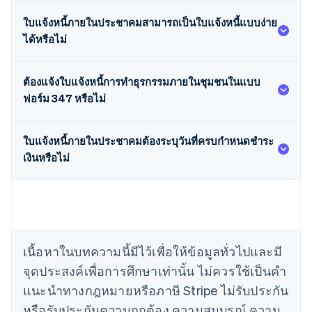
ใบแจ้งหนี้ภายในประชาคมสามารถเป็นใบแจ้งหนี้แบบง่าย
ได้หรือไม่
ต้องแจ้งใบแจ้งหนี้การทำธุรกรรมภายในชุมชนในแบบ
ฟอร์ม 347 หรือไม่
ใบแจ้งหนี้ภายในประชาคมต้องระบุวันที่ครบกำหนดชำระ
เงินหรือไม่
กรีซ
English
เขตบริหารพิเศษฮ่องกง ประเทศจีน
English
简体中文
แคนาดา
English
Français
โครเอเชีย
เนื้อหาในบทความนี้มีไว้เพื่อให้ข้อมูลทั่วไปและมี
English
Italiano
จุดประสงค์เพื่อการศึกษาเท่านั้น ไม่ควรใช้เป็นคํา
จีนแผ่นดินใหญ่
简体中文
English
แนะนําทางกฎหมายหรือภาษี Stripe ไม่รับประกัน
ไซปรัส
หรือรับประกันความถูกต้อง ความสมบูรณ์ ความ