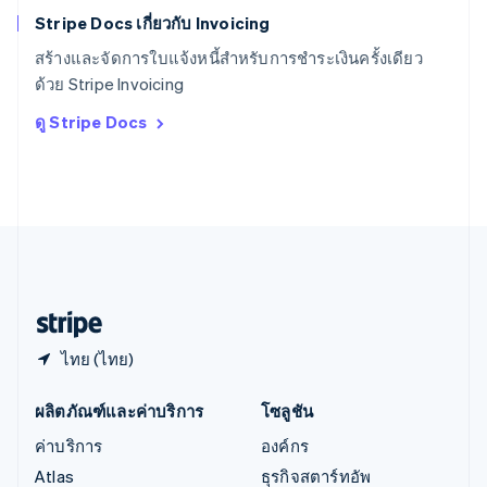
English
简体中文
Stripe Docs เกี่ยวกับ Invoicing
ออสเตรเลีย
English
สร้างและจัดการใบแจ้งหนี้สำหรับการชำระเงินครั้งเดียว
ออสเตรีย
ด้วย Stripe Invoicing
Deutsch
English
อิตาลี
ดู Stripe Docs
Italiano
English
อินเดีย
English
เอสโตเนีย
English
ไอร์แลนด์
English
ฮังการี
English
ไทย (ไทย)
ผลิตภัณฑ์และค่าบริการ
โซลูชัน
ค่าบริการ
องค์กร
Atlas
ธุรกิจสตาร์ทอัพ