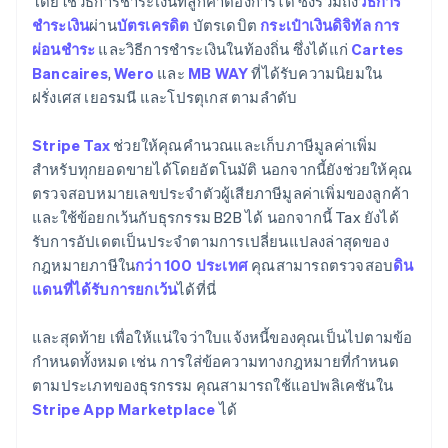
โดยใช้วิธีการชำระเงินที่ลูกค้าต้องการได้ ซึ่งรวมถึง
วิธีการ
ชำระเงิน
ผ่าน
บัตรเครดิต
บัตรเดบิต
กระเป๋าเงินดิจิทัล
การ
ผ่อนชำระ
และวิธีการชำระเงินในท้องถิ่น ซึ่งได้แก่
Cartes
Bancaires
,
Wero
และ
MB WAY
ที่ได้รับความนิยมใน
ฝรั่งเศส เยอรมนี และโปรตุเกส ตามลำดับ
Stripe Tax
ช่วยให้คุณคำนวณและเก็บภาษีมูลค่าเพิ่ม
สำหรับทุกยอดขายได้โดยอัตโนมัติ นอกจากนี้ยังช่วยให้คุณ
ตรวจสอบหมายเลขประจำตัวผู้เสียภาษีมูลค่าเพิ่มของลูกค้า
และใช้ข้อยกเว้นกับธุรกรรม B2B ได้ นอกจากนี้ Tax ยังได้
รับการอัปเดตเป็นประจำตามการเปลี่ยนแปลงล่าสุดของ
กฎหมายภาษีใน
กว่า 100 ประเทศ
คุณสามารถตรวจสอบ
ดิน
แดนที่ได้รับการยกเว้น
ได้ที่นี่
และสุดท้าย เพื่อให้แน่ใจว่าใบแจ้งหนี้ของคุณเป็นไปตามข้อ
กำหนดทั้งหมด เช่น การใส่ข้อความทางกฎหมายที่กำหนด
ตามประเภทของธุรกรรม คุณสามารถใช้แอปพลิเคชันใน
Stripe App Marketplace
ได้