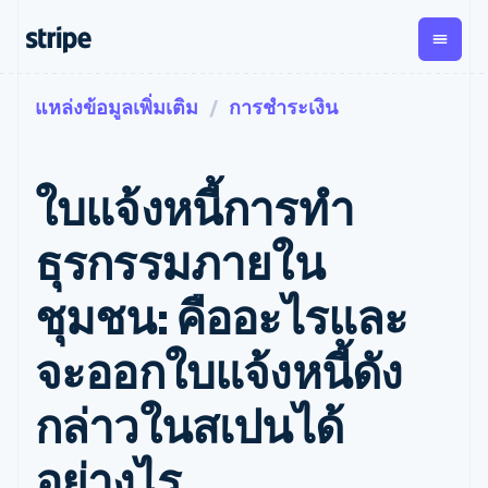
แหล่งข้อมูลเพิ่มเติม
การชำระเงิน
ตามขั้น
เอกสารประกอบ
เรียนรู้
การชำระเงิน
รายรับ
การ
แพลตฟอ
จัดการ
และ
องค์กร
Stripe Docs
บล็อก
เงิน
มาร์เก็ต
Payments
Billing
ธุรกิจสตาร์ทอัพ
ข้อมูลอ้างอิงเกี่ยวกับ API
เรื่องราวจากลูกค้า
ใบแจ้งหนี้การทำ
การชำระเงิน
รายรับตาม
เพลส
ไลบรารีและ SDK
คู่มือ
ออนไลน์
แบบแผนล่วง
Stripe Apps
Global
Payment links
หน้า
Metronome
Payouts
Conne
ธุรกรรมภายใน
การชำร
ตามกรณีใช้งาน
การชำระเงิน
การเรียกเก็บ
เบิกจ่าย
เงินสำห
การสนับสนุน
แบบไม่ต้อง
เงินตามการ
ให้กับ
ชุมชน: คืออะไรและ
แพลตฟอ
คู่มือ
การค้าแบบใช้เอเจนต์
เขียนโค้ด
Checkout
ใช้งาน
การชำระเงิน
บุคคลที่
อีคอมเมิร์ซ
รับการสนับสนุน
UI การชำระ
ตามรอบบิล
สาม
บริการทางการเงินที่ผสาน
รับการชำระเงินออนไลน์
แพ็กเกจการสนับสนุนที่ได้
การจัดการ
จะออกใบแจ้งหนี้ดัง
เงินสำเร็จรูป
รวมในตัว
ติดตั้งใช้งานการชำระเงิน
รับการจัดการ
การชำระเงิน
Elements
การทำงานอัตโนมัติด้าน
สำเร็จรูป
บริการเฉพาะทาง
องค์ประกอบ UI
ตามรอบบิล
Invoicing
กล่าวในสเปนได้
การเงิน
สร้างแพลตฟอร์มหรือ
ครั้งเดียวหรือ
ที่ยืดหยุ่น
ธุรกิจทั่วโลก
มาร์เก็ตเพลส
ตามแบบแผน
วิธีการชำระ
การชำระเงินในแอป
จัดการการชำระเงินตาม
เงิน
ล่วงหน้า
Tax
อย่างไร
มาร์เก็ตเพลส
รอบบิล
เข้าถึงได้
คิดภาษีการ
บริษัท
การจัดการเงิน
เสนอการเรียกเก็บเงินตาม