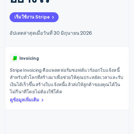
มากกว่า 125
ขายและ VAT
แพลตฟอร์ม
การใช้งาน
รายการ
Authorization
อัตโนมัติ
Revenue
แผนงานผลิตภัณฑ์
SaaS
ออกบัตรที่มีสเตเบิลคอยน์
Boost
Recognition
การประชุมประจำปีแบบ
รองรับอยู่
เริ่มใช้งาน Stripe
ยกระดับการ
เซสชัน
จัดเตรียมและจัดการ
ระบบ
ยอมรับการ
ตำแหน่งงาน
บริการด้วยเอเจนต์
อัตโนมัติ
ชำระเงิน
Link
ห้องข่าว
อัปเดตล่าสุดเมื่อวันที่ 30 มิถุนายน 2026
ตามอุตสาหกรรม
การชำระเงินที่
สำหรับการ
Stripe
Stripe Press
Sigma
รวดเร็วขึ้น
ทำบัญชี
รายงานที่
บริษัท AI
แหล่งข้อมูล
ออกแบบเอง
แวดวงครีเอเตอร์
Data
เกม
การติดต่อ
Invoicing
Pipeline
การบริการ การเดินทาง
การเชื่อมต่อการทำงาน
การซิงค์
และสันทนาการ
แอป
Stripe Invoicing คือแพลตฟอร์มซอฟต์แวร์ออกใบแจ้งหนี้
ติดต่อฝ่ายขาย
ข้อมูล
ประกันภัย
ตัวอย่างโค้ด
สมัครเป็นพาร์ทเนอร์
สำหรับทั่วโลกที่สร้างมาเพื่อช่วยให้คุณประหยัดเวลาและรับ
สื่อและความบันเทิง
บล็อกของนักพัฒนา
เงินได้เร็วขึ้น สร้างใบแจ้งหนี้แล้วส่งให้ลูกค้าของคุณได้ใน
องค์กรไม่แสวงผลกำไร
สถานะ API
บริการเฉพาะทาง
ไม่กี่นาทีโดยไม่ต้องใช้โค้ด
ภาครัฐ
เพิ่มเติม
ดูข้อมูลเพิ่มเติม
ธุรกิจค้าปลีก
Product roadmap
ดูสิ่งที่กำลังจะมาถึง
Radar
ระบบนิเวศ
การป้องกันการฉ้อโกง
Atlas