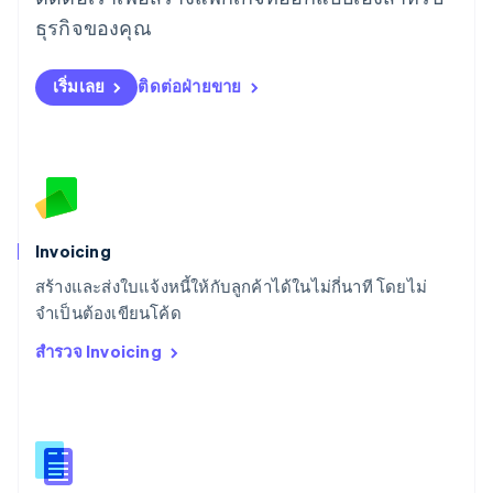
Deutsch
English
ลิทัวเนีย
ธุรกิจของคุณ
English
สเปน
เริ่มเลย
ติดต่อฝ่ายขาย
Español
English
สโลวาเกีย
English
สโลวีเนีย
English
Italiano
สวิตเซอร์แลนด์
Deutsch
Français
Italiano
English
สวีเดน
Invoicing
Svenska
English
สร้างและส่งใบแจ้งหนี้ให้กับลูกค้าได้ในไม่กี่นาที โดยไม่
สหรัฐอเมริกา
English
Español
简体中文
จำเป็นต้องเขียนโค้ด
สหรัฐอาหรับเอมิเรตส์
สำรวจ Invoicing
English
สหราชอาณาจักร
English
สาธารณรัฐเช็ก
English
สิงคโปร์