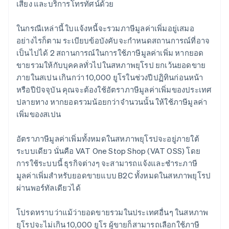
เสียง และบริการโทรทัศน์ด้วย
ในกรณีเหล่านี้ ใบแจ้งหนี้จะรวมภาษีมูลค่าเพิ่มอยู่เสมอ
อย่างไรก็ตาม ระเบียบข้อบังคับจะกำหนดสถานการณ์ที่อาจ
เป็นไปได้ 2 สถานการณ์ในการใช้ภาษีมูลค่าเพิ่ม หากยอด
ขายรวมให้กับบุคคลทั่วไปในสหภาพยุโรป ยกเว้นยอดขาย
ภายในสเปน เกินกว่า 10,000 ยูโรในช่วงปีปฏิทินก่อนหน้า
หรือปีปัจจุบัน คุณจะต้องใช้อัตราภาษีมูลค่าเพิ่มของประเทศ
ปลายทาง หากยอดรวมน้อยกว่าจำนวนนั้น ให้ใช้ภาษีมูลค่า
เพิ่มของสเปน
อัตราภาษีมูลค่าเพิ่มทั้งหมดในสหภาพยุโรปจะอยู่ภายใต้
ระบบเดียว นั่นคือ VAT One Stop Shop (VAT OSS) โดย
การใช้ระบบนี้ ธุรกิจต่างๆ จะสามารถแจ้งและชำระภาษี
มูลค่าเพิ่มสำหรับยอดขายแบบ B2C ทั้งหมดในสหภาพยุโรป
ผ่านพอร์ทัลเดียวได้
โปรดทราบว่าแม้ว่ายอดขายรวมในประเทศอื่นๆ ในสหภาพ
ยุโรปจะไม่เกิน 10,000 ยูโร ผู้ขายก็สามารถเลือกใช้ภาษี