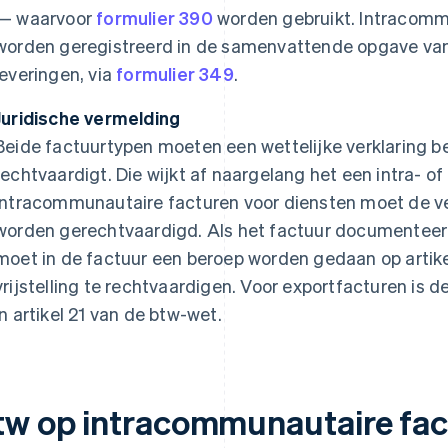
— waarvoor
formulier 390
worden gebruikt. Intracomm
worden geregistreerd in de samenvattende opgave va
leveringen, via
formulier 349
.
Juridische vermelding
Beide factuurtypen moeten een wettelijke verklaring be
rechtvaardigt. Die wijkt af naargelang het een intra- of
intracommunautaire facturen voor diensten moet de ve
worden gerechtvaardigd. Als het factuur documenteert
moet in de factuur een beroep worden gedaan op artik
vrijstelling te rechtvaardigen. Voor exportfacturen is 
in artikel 21 van de btw-wet.
tw op intracommunautaire fac