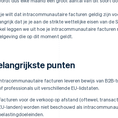
wordt dus elke maand een groot aantal van dit soort 
 je wilt dat intracommunautaire facturen geldig zijn vo
angrijk dat je je aan de strikte wettelijke eisen van de
ikel leggen we uit hoe je intracommunautaire facture
elgeving die op dit moment geldt.
elangrijkste punten
Intracommunautaire facturen leveren bewijs van B2B-
of professionals uit verschillende EU-lidstaten.
Facturen voor de verkoop op afstand (oftewel, transact
EU-landen) worden niet beschouwd als intracommunauta
belastingdoeleinden.