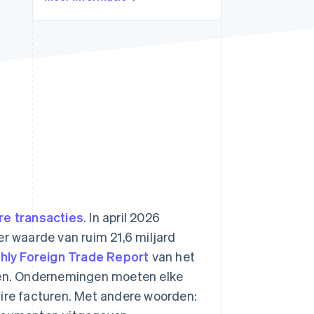
Stripe Sessions 2026
Ontdek hoe Stripe de
economische
infrastructuur voor AI
bouwt.
Nu bekijken
e transacties
. In april 2026
 waarde van ruim 21,6 miljard
hly Foreign Trade Report
van het
en. Ondernemingen moeten elke
re facturen. Met andere woorden: