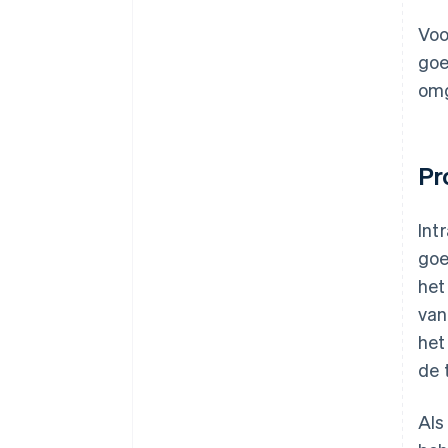
Voo
goe
omg
Pr
Int
goe
het
van
het
de 
Als