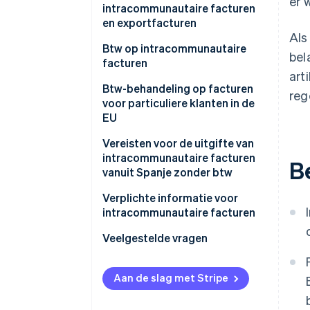
er 
intracommunautaire facturen
en exportfacturen
Als
Btw op intracommunautaire
bel
facturen
art
Producten
Btw-behandeling op facturen
reg
voor particuliere klanten in de
Diensten
EU
Elektronische producten en
Vereisten voor de uitgifte van
diensten
intracommunautaire facturen
B
vanuit Spanje zonder btw
Algemene diensten
Hoe Stripe kan helpen met
Verplichte informatie voor
intracommunautaire facturen
intracommunautaire facturen
Veelgestelde vragen
Aan de slag met Stripe