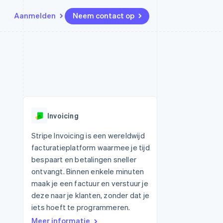
Aanmelden
Neem contact op
Bronnen
Ecosysteem
Contact
marktplaatsen
Meer
App-integraties
Partners
Neem contact op
Product roadmap
Voorbeelden van code
Stripe App Marketplace
Partner worden
Ontdek wat er in het verschiet
or platforms
Developerblog
ligt
r platforms
API-status
financiële
Radar
Invoicing
Fraudepreventie
tuele kaarten
Atlas
ing
Stripe Invoicing is een wereldwijd
Oprichting van een start-up
facturatieplatform waarmee je tijd
Climate
bespaart en betalingen sneller
CO₂-verwijdering
ontvangt. Binnen enkele minuten
Identity
maak je een factuur en verstuur je
Online identiteitsverificatie
deze naar je klanten, zonder dat je
iets hoeft te programmeren.
Meer informatie