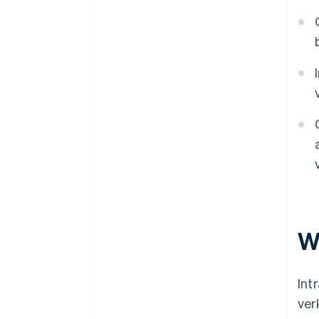
W
Int
ver