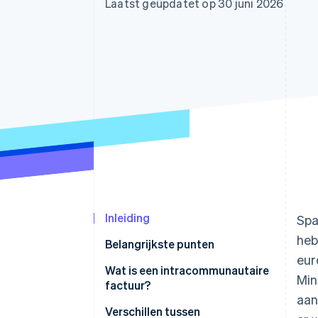
Laatst geüpdatet op 30 juni 2026
Link
Versneld afrekenen
Financial Connections
Data gekoppelde rekeningen
Inleiding
Spa
heb
Belangrijkste punten
eur
Wat is een intracommunautaire
Min
factuur?
aan
Verschillen tussen