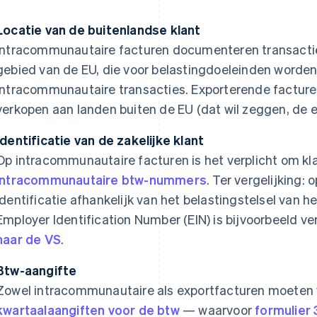
Locatie van de buitenlandse klant
Intracommunautaire facturen documenteren transacties
gebied van de EU, die voor belastingdoeleinden worde
intracommunautaire transacties. Exporterende facture
verkopen aan landen buiten de EU (dat wil zeggen, de e
Identificatie van de zakelijke klant
Op intracommunautaire facturen is het verplicht om kl
intracommunautaire btw-nummers
. Ter vergelijking:
identificatie afhankelijk van het belastingstelsel van 
Employer Identification Number (EIN) is bijvoorbeeld ver
naar de VS
.
Btw-aangifte
Zowel intracommunautaire als exportfacturen moeten
kwartaalaangiften voor de btw
— waarvoor
formulier