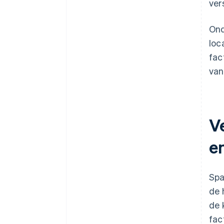
ver
Ond
loc
fac
van
V
e
Spa
de 
de 
fac