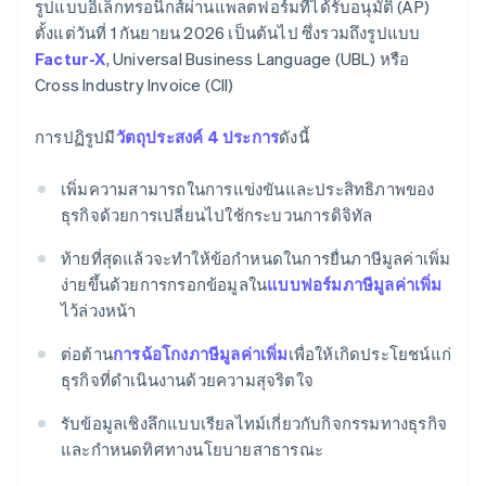
รูปแบบอิเล็กทรอนิกส์ผ่านแพลตฟอร์มที่ได้รับอนุมัติ (AP)
ตั้งแต่วันที่ 1 กันยายน 2026 เป็นต้นไป ซึ่งรวมถึงรูปแบบ
Factur-X
, Universal Business Language (UBL) หรือ
Cross Industry Invoice (CII)
การปฏิรูปมี
วัตถุประสงค์ 4 ประการ
ดังนี้
เพิ่มความสามารถในการแข่งขันและประสิทธิภาพของ
ธุรกิจด้วยการเปลี่ยนไปใช้กระบวนการดิจิทัล
ท้ายที่สุดแล้วจะทำให้ข้อกำหนดในการยื่นภาษีมูลค่าเพิ่ม
ง่ายขึ้นด้วยการกรอกข้อมูลใน
แบบฟอร์มภาษีมูลค่าเพิ่ม
ไว้ล่วงหน้า
ต่อต้าน
การฉ้อโกงภาษีมูลค่าเพิ่ม
เพื่อให้เกิดประโยชน์แก่
ธุรกิจที่ดำเนินงานด้วยความสุจริตใจ
รับข้อมูลเชิงลึกแบบเรียลไทม์เกี่ยวกับกิจกรรมทางธุรกิจ
และกำหนดทิศทางนโยบายสาธารณะ