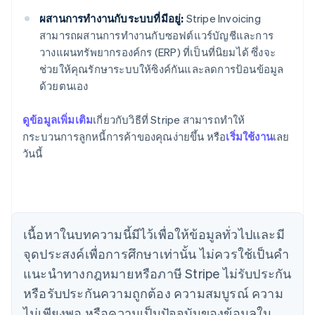
ผสานการทำงานกับระบบที่มีอยู่:
Stripe Invoicing
สามารถผสานการทำงานกับซอฟต์แวร์บัญชีและการ
วางแผนทรัพยากรองค์กร (ERP) ที่เป็นที่นิยมได้ ซึ่งจะ
ช่วยให้คุณรักษาระบบให้ซิงค์กันและลดการป้อนข้อมูล
ด้วยตนเอง
ดูข้อมูลเพิ่มเติม
เกี่ยวกับวิธีที่ Stripe สามารถทำให้
กระบวนการลูกหนี้การค้าของคุณง่ายขึ้น หรือ
เริ่มใช้งาน
เลย
กรีซ
วันนี้
English
เขตบริหารพิเศษฮ่องกง ประเทศจีน
English
简体中文
แคนาดา
English
Français
โครเอเชีย
เนื้อหาในบทความนี้มีไว้เพื่อให้ข้อมูลทั่วไปและมี
English
Italiano
จุดประสงค์เพื่อการศึกษาเท่านั้น ไม่ควรใช้เป็นคํา
จีนแผ่นดินใหญ่
简体中文
English
แนะนําทางกฎหมายหรือภาษี Stripe ไม่รับประกัน
ไซปรัส
หรือรับประกันความถูกต้อง ความสมบูรณ์ ความ
English
ญี่ปุ่น
ไม่เพียงพอ หรือความเป็นปัจจุบันของข้อมูลใน