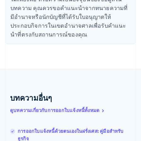
日本語
English
บทความ คุณควรขอคําแนะนําจากทนายความที่
เดนมาร์ก
มีอํานาจหรือนักบัญชีที่ได้รับใบอนุญาตให้
English
ไทย
ประกอบกิจการในเขตอํานาจศาลเพื่อรับคําแนะ
ไทย
English
นําที่ตรงกับสถานการณ์ของคุณ
นอร์เวย์
English
นิวซีแลนด์
English
เนเธอร์แลนด์
Nederlands
English
บราซิล
Português
English
บัลแกเรีย
English
บทความอื่นๆ
เบลเยียม
Nederlands
Français
Deutsch
English
ดูบทความเกี่ยวกับการออกใบแจ้งหนี้ทั้งหมด
โปรตุเกส
Português
English
โปแลนด์
การออกใบแจ้งหนี้ด้วยตนเองในฝรั่งเศส: คู่มือสำหรับ
English
ธุรกิจ
ฝรั่งเศส