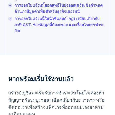
Français
English
การออกใบแจ้งหนี้ยอดสุทธิไปยังออสเตรีย: ข้อกำหนด
ฟินแลนด์
ด้านภาษีมูลค่าเพิ่มสำหรับธุรกิจเยอรมนี
English
Svenska
การออกใบแจ้งหนี้ในนิวซีแลนด์: กฎระเบียบเกี่ยวกับ
มอลตา
English
ภาษี GST, ช่องข้อมูลที่ต้องกรอก และเงื่อนไขการชำระ
มาเลเซีย
เงิน
English
简体中文
เม็กซิโก
Español
English
ยิบรอลตาร์
English
เยอรมนี
Deutsch
English
โรมาเนีย
หากพร้อมเริ่มใช้งานแล้ว
English
ลักเซมเบิร์ก
Français
Deutsch
English
สร้างบัญชีและเริ่มรับการชำระเงินโดยไม่ต้องทำ
ลัตเวีย
English
สัญญาหรือระบุรายละเอียดเกี่ยวกับธนาคาร หรือ
ลิกเตนสไตน์
ติดต่อเราเพื่อสร้างแพ็กเกจที่ออกแบบเองสำหรับ
Deutsch
English
ลิทัวเนีย
ธุรกิจของคุณ