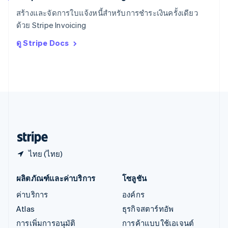
English
สร้างและจัดการใบแจ้งหนี้สำหรับการชำระเงินครั้งเดียว
ออสเตรีย
ด้วย Stripe Invoicing
Deutsch
English
อิตาลี
ดู Stripe Docs
Italiano
English
อินเดีย
English
เอสโตเนีย
English
ไอร์แลนด์
English
ฮังการี
English
ไทย (ไทย)
ผลิตภัณฑ์และค่าบริการ
โซลูชัน
ค่าบริการ
องค์กร
Atlas
ธุรกิจสตาร์ทอัพ
การเพิ่มการอนุมัติ
การค้าแบบใช้เอเจนต์