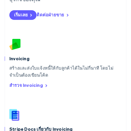
English
สเปน
เริ่มเลย
ติดต่อฝ่ายขาย
Español
English
สโลวาเกีย
English
สโลวีเนีย
English
Italiano
สวิตเซอร์แลนด์
Deutsch
Français
Italiano
English
สวีเดน
Invoicing
Svenska
English
สร้างและส่งใบแจ้งหนี้ให้กับลูกค้าได้ในไม่กี่นาที โดยไม่
สหรัฐอเมริกา
English
Español
简体中文
จำเป็นต้องเขียนโค้ด
สหรัฐอาหรับเอมิเรตส์
สำรวจ Invoicing
English
สหราชอาณาจักร
English
สาธารณรัฐเช็ก
English
สิงคโปร์
English
简体中文
Stripe Docs เกี่ยวกับ Invoicing
ออสเตรเลีย