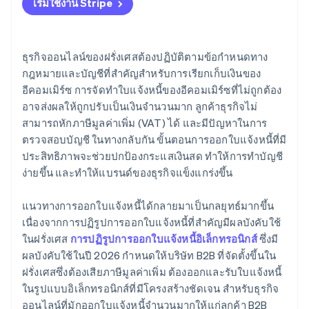
เริ่มใช้งาน Stripe
ระบบการระบุหมายเลขที่เข้มงวด
อัตราภาษีมูลค่าเพิ่มที่เกี่ยวข้อง
ธุรกิจออนไลน์ของฝรั่งเศสต้องปฏิบัติตามข้อกำหนดทาง
กฎหมายและบัญชีที่สำคัญสำหรับการเรียกเก็บเงินของ
การปฏิบัติตามข้อกำหนดเกี่ยวกับวันครบกำหนดชำระ
อีคอมเมิร์ซ การจัดทำใบแจ้งหนี้ของอีคอมเมิร์ซที่ไม่ถูกต้อง
เงิน
อาจส่งผลให้ถูกปรับเป็นเงินจำนวนมาก ลูกค้าธุรกิจไม่
การจัดเก็บใบแจ้งหนี้เป็นเวลา 10 ปี
สามารถหักภาษีมูลค่าเพิ่ม (VAT) ได้ และมีปัญหาในการ
ตรวจสอบบัญชี ในทางกลับกัน ขั้นตอนการออกใบแจ้งหนี้ที่มี
ค่าปรับ
ประสิทธิภาพจะช่วยปกป้องกระแสเงินสด ทำให้การทำบัญชี
ง่ายขึ้น และทำให้แบรนด์ของธุรกิจแข็งแกร่งขึ้น
แนวทางการออกใบแจ้งหนี้ได้กลายมาเป็นกลยุทธ์มากขึ้น
เนื่องจากการปฏิรูปการออกใบแจ้งหนี้ที่สำคัญมีผลบังคับใช้
ในฝรั่งเศส
การปฏิรูปการออกใบแจ้งหนี้อิเล็กทรอนิกส์
ซึ่งมี
ผลบังคับใช้ในปี 2026 กำหนดให้บริษัท B2B ที่จัดตั้งขึ้นใน
ฝรั่งเศสซึ่งต้องเสียภาษีมูลค่าเพิ่ม ต้องออกและรับใบแจ้งหนี้
ในรูปแบบอิเล็กทรอนิกส์ที่มีโครงสร้างชัดเจน สำหรับธุรกิจ
ออนไลน์ที่มักออกใบแจ้งหนี้จำนวนมากให้แก่ลูกค้า B2B