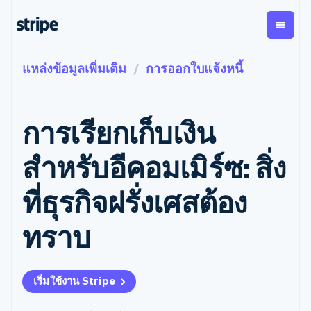
แหล่งข้อมูลเพิ่มเติม
การออกใบแจ้งหนี้
ตามขั้น
เอกสารประกอบ
เรียนรู้
การชำระเงิน
รายรับ
การ
แพลตฟอ
จัดการ
และ
องค์กร
Stripe Docs
บล็อก
เงิน
มาร์เก็ต
Payments
Billing
ธุรกิจสตาร์ทอัพ
ข้อมูลอ้างอิงเกี่ยวกับ API
เรื่องราวจากลูกค้า
การเรียกเก็บเงิน
การชำระเงิน
รายรับตาม
เพลส
ไลบรารีและ SDK
คู่มือ
ออนไลน์
แบบแผนล่วง
Stripe Apps
Global
Payment links
หน้า
Metronome
Payouts
Conne
สำหรับอีคอมเมิร์ซ: สิ่ง
การชำร
ตามกรณีใช้งาน
การชำระเงิน
การเรียกเก็บ
เบิกจ่าย
เงินสำห
การสนับสนุน
แบบไม่ต้อง
เงินตามการ
ให้กับ
ที่ธุรกิจฝรั่งเศสต้อง
แพลตฟอ
คู่มือ
การค้าแบบใช้เอเจนต์
เขียนโค้ด
Checkout
ใช้งาน
การชำระเงิน
บุคคลที่
อีคอมเมิร์ซ
รับการสนับสนุน
UI การชำระ
ตามรอบบิล
สาม
บริการทางการเงินที่ผสาน
รับการชำระเงินออนไลน์
แพ็กเกจการสนับสนุนที่ได้
การจัดการ
ทราบ
เงินสำเร็จรูป
รวมในตัว
ติดตั้งใช้งานการชำระเงิน
รับการจัดการ
การชำระเงิน
Elements
การทำงานอัตโนมัติด้าน
สำเร็จรูป
บริการเฉพาะทาง
องค์ประกอบ UI
ตามรอบบิล
Invoicing
การเงิน
สร้างแพลตฟอร์มหรือ
ครั้งเดียวหรือ
ที่ยืดหยุ่น
ธุรกิจทั่วโลก
มาร์เก็ตเพลส
ตามแบบแผน
วิธีการชำระ
เริ่มใช้งาน Stripe
การชำระเงินในแอป
จัดการการชำระเงินตาม
เงิน
ล่วงหน้า
Tax
มาร์เก็ตเพลส
รอบบิล
เข้าถึงได้
คิดภาษีการ
บริษัท
การจัดการเงิน
เสนอการเรียกเก็บเงินตาม