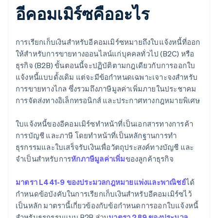
อีคอมเมิร์ซคืออะไร
การเรียกเก็บเงินสำหรับอีคอมเมิร์ซหมายถึงใบแจ้งหนี้ที่ออก
ให้สำหรับการขายทางออนไลน์แก่บุคคลทั่วไป (B2C) หรือ
ธุรกิจ (B2B) ขั้นตอนนี้จะปฏิบัติตามกฎเดียวกับการออกใบ
แจ้งหนี้แบบดั้งเดิม แต่จะมีข้อกำหนดเฉพาะเจาะจงสำหรับ
การขายทางไกล ซึ่งรวมถึงภาษีมูลค่าเพิ่มภายในประชาคม
การจัดส่งทางอิเล็กทรอนิกส์ และประกาศทางกฎหมายพิเศษ
ใบแจ้งหนี้ของอีคอมเมิร์ซทำหน้าที่เป็นเอกสารทางการค้า
การบัญชี และภาษี โดยทำหน้าที่เป็นหลักฐานการทำ
ธุรกรรมและใบเสร็จรับเงินเพื่อวัตถุประสงค์ทางบัญชี และ
จำเป็นสำหรับการ
หักภาษีมูลค่าเพิ่ม
ของลูกค้าธุรกิจ
มาตรา L441-9 ของประมวลกฎหมายแพ่งและพาณิชย์
ได้
กำหนดข้อบังคับในการเรียกเก็บเงินสำหรับอีคอมเมิร์ซไว้
เป็นหลัก มาตรานี้เกี่ยวข้องกับข้อกำหนดการออกใบแจ้งหนี้
สำหรับธุรกรรมแบบ B2B ส่วน
มาตรา 289 ของประมวล