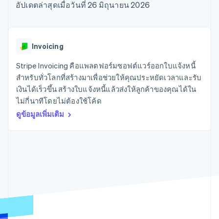
มากกว่า 125
ขายและ VAT
อัปเดตล่าสุดเมื่อวันที่ 26 มิถุนายน 2026
แพลตฟอร์ม
การใช้งาน
รายการ
Authorization
อัตโนมัติ
Revenue
แผนงานผลิตภัณฑ์
SaaS
ออกบัตรที่มีสเตเบิลคอยน์
Boost
Recognition
การประชุมประจำปีแบบ
รองรับอยู่
ยกระดับการ
เซสชัน
จัดเตรียมและจัดการ
ระบบ
ยอมรับการ
ตำแหน่งงาน
บริการด้วยเอเจนต์
Invoicing
อัตโนมัติ
ชำระเงิน
Link
ห้องข่าว
ตามอุตสาหกรรม
การชำระเงินที่
สำหรับการ
Stripe
Stripe Press
Stripe Invoicing คือแพลตฟอร์มซอฟต์แวร์ออกใบแจ้งหนี้
Sigma
รวดเร็วขึ้น
ทำบัญชี
รายงานที่
บริษัท AI
สำหรับทั่วโลกที่สร้างมาเพื่อช่วยให้คุณประหยัดเวลาและรับ
แหล่งข้อมูล
ออกแบบเอง
แวดวงครีเอเตอร์
เงินได้เร็วขึ้น สร้างใบแจ้งหนี้แล้วส่งให้ลูกค้าของคุณได้ใน
Data
เกม
การติดต่อ
ไม่กี่นาทีโดยไม่ต้องใช้โค้ด
Pipeline
การบริการ การเดินทาง
การเชื่อมต่อการทำงาน
การซิงค์
และสันทนาการ
แอป
ดูข้อมูลเพิ่มเติม
ติดต่อฝ่ายขาย
ข้อมูล
ประกันภัย
ตัวอย่างโค้ด
สมัครเป็นพาร์ทเนอร์
สื่อและความบันเทิง
บล็อกของนักพัฒนา
องค์กรไม่แสวงผลกำไร
สถานะ API
บริการเฉพาะทาง
ภาครัฐ
เพิ่มเติม
ธุรกิจค้าปลีก
Product roadmap
ดูสิ่งที่กำลังจะมาถึง
Radar
ระบบนิเวศ
การป้องกันการฉ้อโกง
Atlas