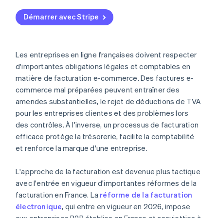
Mentions légales obligatoires
Démarrer avec Stripe
Système de numérotation strict
Taux de TVA applicables
Les entreprises en ligne françaises doivent respecter
Respect des délais de paiement
d'importantes obligations légales et comptables en
matière de facturation e-commerce. Des factures e-
Conservation des factures pendant 10 ans
commerce mal préparées peuvent entraîner des
Amendes
amendes substantielles, le rejet de déductions de TVA
pour les entreprises clientes et des problèmes lors
des contrôles. À l'inverse, un processus de facturation
efficace protège la trésorerie, facilite la comptabilité
et renforce la marque d'une entreprise.
L'approche de la facturation est devenue plus tactique
avec l'entrée en vigueur d'importantes réformes de la
facturation en France. La
réforme de la facturation
électronique
, qui entre en vigueur en 2026, impose