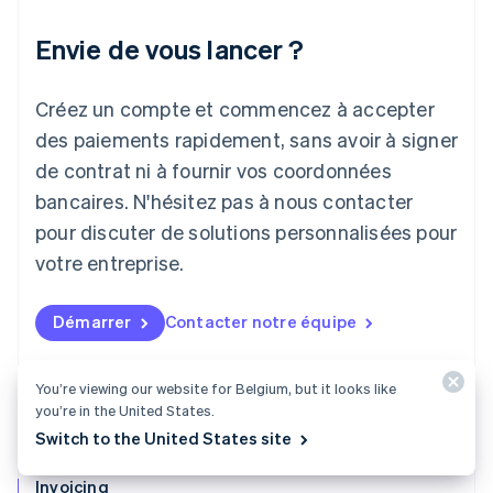
Italiano
English
Japon
Envie de vous lancer ?
日本語
English
Lettonie
Créez un compte et commencez à accepter
English
Liechtenstein
des paiements rapidement, sans avoir à signer
Deutsch
English
de contrat ni à fournir vos coordonnées
Lituanie
English
bancaires. N'hésitez pas à nous contacter
Luxembourg
pour discuter de solutions personnalisées pour
Français
Deutsch
English
Malaisie
votre entreprise.
English
简体中文
Malte
Démarrer
Contacter notre équipe
English
Mexique
Español
English
You’re viewing our website for Belgium, but it looks like
Norvège
you’re in the United States.
English
Nouvelle-Zélande
Switch to the United States site
English
Pays-Bas
Invoicing