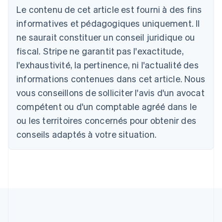
Le contenu de cet article est fourni à des fins
Deutsch
English
Australie
informatives et pédagogiques uniquement. Il
English
ne saurait constituer un conseil juridique ou
Autriche
Deutsch
English
fiscal. Stripe ne garantit pas l'exactitude,
Belgique
l'exhaustivité, la pertinence, ni l'actualité des
Nederlands
Français
Deutsch
English
Brésil
informations contenues dans cet article. Nous
Português
English
vous conseillons de solliciter l'avis d'un avocat
Bulgarie
compétent ou d'un comptable agréé dans le
English
Canada
ou les territoires concernés pour obtenir des
English
Français
conseils adaptés à votre situation.
Chine continentale
简体中文
English
Chypre
English
Croatie
English
Italiano
Danemark
English
Émirats arabes unis