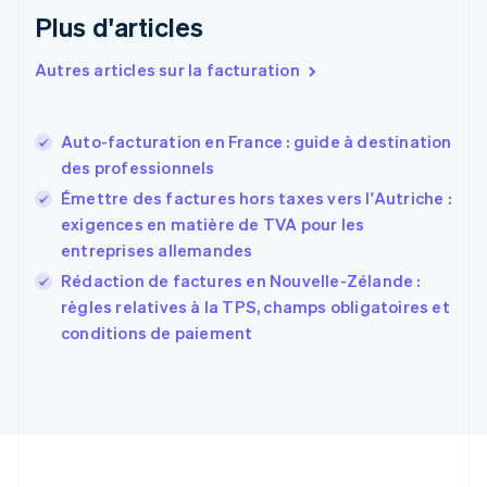
English
Plus d'articles
Espagne
Español
English
Autres articles sur la facturation
Estonie
English
États-Unis
Auto-facturation en France : guide à destination
English
Español
简体中文
des professionnels
Finlande
English
Svenska
Émettre des factures hors taxes vers l'Autriche :
France
exigences en matière de TVA pour les
Français
English
entreprises allemandes
Gibraltar
English
Rédaction de factures en Nouvelle-Zélande :
Grèce
règles relatives à la TPS, champs obligatoires et
English
conditions de paiement
Hongrie
English
Inde
English
Irlande
English
Italie