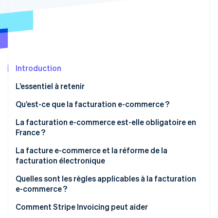
Découvrez les prochaines évolutions
Commerce en ligne
Radar
Prévention de la fraude
Écosystème
Atlas
Constitution de start-up
Partenaires
Introduction
Climate
Stripe App Marketplace
Élimination du carbone
L’essentiel à retenir
Identity
Vérification de l'identité
Qu’est-ce que la facturation e-commerce ?
La facturation e-commerce est-elle obligatoire en
France ?
L’obligation de facturation en e-commerce en B2B
La facture e-commerce et la réforme de la
Stripe Sessions 2026
facturation électronique
Découvrez comment Stripe construit l’infrastructure écono
L’obligation de facturation en e-commerce en B2C
Regarder la vidéo
Rappel sur la réforme
Quelles sont les règles applicables à la facturation
e-commerce ?
Impact pour les e-commerçants
Date d’émission
Comment Stripe Invoicing peut aider