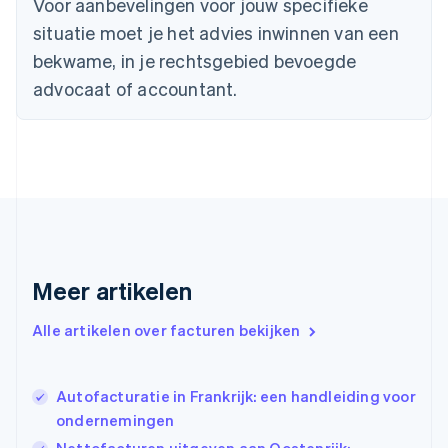
Voor aanbevelingen voor jouw specifieke
Cyprus
situatie moet je het advies inwinnen van een
English
Denemarken
bekwame, in je rechtsgebied bevoegde
English
advocaat of accountant.
Duitsland
Deutsch
English
Estland
English
Finland
English
Svenska
Frankrijk
Français
English
Gibraltar
English
Meer artikelen
Griekenland
English
Alle artikelen over facturen bekijken
Hongarije
English
Hongkong SAR, China
Autofacturatie in Frankrijk: een handleiding voor
English
简体中文
Ierland
ondernemingen
English