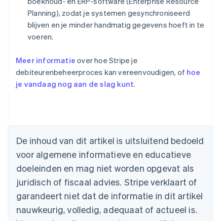
boekhoud- en ERP-software (Enterprise Resource
Planning), zodat je systemen gesynchroniseerd
blijven en je minder handmatig gegevens hoeft in te
voeren.
Meer informatie
over hoe Stripe je
debiteurenbeheerproces kan vereenvoudigen, of
hoe
je vandaag nog aan de slag kunt
.
Australië
English
De inhoud van dit artikel is uitsluitend bedoeld
België
voor algemene informatieve en educatieve
Nederlands
Français
Deutsch
English
Brazilië
doeleinden en mag niet worden opgevat als
Português
English
juridisch of fiscaal advies. Stripe verklaart of
Bulgarije
garandeert niet dat de informatie in dit artikel
English
Canada
nauwkeurig, volledig, adequaat of actueel is.
English
Français