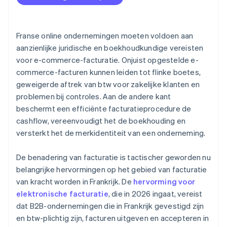
Strikt nummeringssysteem
Toepasselijke btw-tarieven
Franse online ondernemingen moeten voldoen aan
Naleving van betalingstermijnen
aanzienlijke juridische en boekhoudkundige vereisten
voor e-commerce-facturatie. Onjuist opgestelde e-
Opslag van facturen gedurende 10 jaar
commerce-facturen kunnen leiden tot flinke boetes,
Boetes
geweigerde aftrek van btw voor zakelijke klanten en
problemen bij controles. Aan de andere kant
beschermt een efficiënte facturatieprocedure de
cashflow, vereenvoudigt het de boekhouding en
versterkt het de merkidentiteit van een onderneming.
De benadering van facturatie is tactischer geworden nu
belangrijke hervormingen op het gebied van facturatie
van kracht worden in Frankrijk. De
hervorming voor
elektronische facturatie
, die in 2026 ingaat, vereist
dat B2B-ondernemingen die in Frankrijk gevestigd zijn
en btw-plichtig zijn, facturen uitgeven en accepteren in