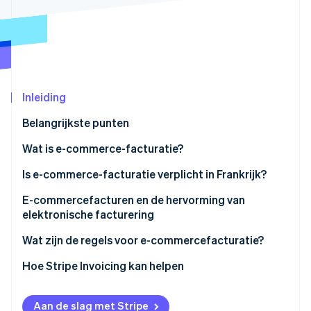
Oprichting van een start-up
Climate
Ecosysteem
CO₂-verwijdering
Partners
Identity
Stripe App Marketplace
Online identiteitsverificatie
Inleiding
Belangrijkste punten
Wat is e-commerce-facturatie?
Stripe Sessions 2026
Is e-commerce-facturatie verplicht in Frankrijk?
Ontdek hoe Stripe de economische infrastructuu
Nu bekijken
Vereisten voor e-commerce-facturatie (B2B)
E-commercefacturen en de hervorming van
elektronische facturering
Vereisten voor e-commerce-facturatie (B2C)
Overzicht van de hervorming
Wat zijn de regels voor e-commercefacturatie?
Gevolgen van de hervorming voor online
Datum van uitgifte
Hoe Stripe Invoicing kan helpen
ondernemingen
Verplichte juridische kennisgevingen
Aan de slag met Stripe