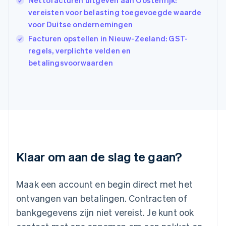
Nettofacturen uitgeven aan Oostenrijk:
India
vereisten voor belasting toegevoegde waarde
English
voor Duitse ondernemingen
Italië
Italiano
English
Facturen opstellen in Nieuw-Zeeland: GST-
Japan
regels, verplichte velden en
日本語
English
betalingsvoorwaarden
Kroatië
English
Italiano
Letland
English
Liechtenstein
Deutsch
English
Litouwen
English
Luxemburg
Klaar om aan de slag te gaan?
Français
Deutsch
English
Maleisië
English
简体中文
Maak een account en begin direct met het
Malta
ontvangen van betalingen. Contracten of
English
Mexico
bankgegevens zijn niet vereist. Je kunt ook
Español
English