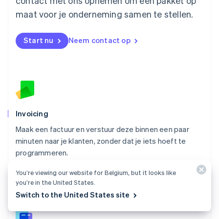
contact met ons opnemen om een pakket op
Nederland
maat voor je onderneming samen te stellen.
Nederlands
English
Nieuw-Zeeland
English
Start nu
Neem contact op
Noorwegen
English
Oostenrijk
Deutsch
English
Polen
English
Portugal
Português
English
Invoicing
Roemenië
Maak een factuur en verstuur deze binnen een paar
English
minuten naar je klanten, zonder dat je iets hoeft te
Singapore
English
简体中文
programmeren.
Slovenië
Alles over Invoicing
English
Italiano
You’re viewing our website for Belgium, but it looks like
you’re in the United States.
Slowakije
Switch to the United States site
English
Spanje
Español
English