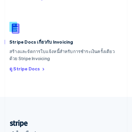
สหราชอาณาจักร
English
สาธารณรัฐเช็ก
English
สิงคโปร์
English
简体中文
Stripe Docs เกี่ยวกับ Invoicing
ออสเตรเลีย
English
สร้างและจัดการใบแจ้งหนี้สำหรับการชำระเงินครั้งเดียว
ออสเตรีย
ด้วย Stripe Invoicing
Deutsch
English
อิตาลี
ดู Stripe Docs
Italiano
English
อินเดีย
English
เอสโตเนีย
English
ไอร์แลนด์
English
ฮังการี
English