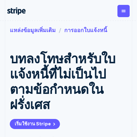
แหล่งข้อมูลเพิ่มเติม
การออกใบแจ้งหนี้
ตามขั้น
เอกสารประกอบ
เรียนรู้
การชำระเงิน
รายรับ
การ
แพลตฟอ
จัดการ
และ
องค์กร
Stripe Docs
บล็อก
เงิน
มาร์เก็ต
Payments
Billing
ธุรกิจสตาร์ทอัพ
ข้อมูลอ้างอิงเกี่ยวกับ API
เรื่องราวจากลูกค้า
บทลงโทษสําหรับใบ
การชำระเงิน
รายรับตาม
เพลส
ไลบรารีและ SDK
คู่มือ
ออนไลน์
แบบแผนล่วง
Stripe Apps
Global
Payment links
หน้า
Metronome
Payouts
Conne
แจ้งหนี้ที่ไม่เป็นไป
การชำร
ตามกรณีใช้งาน
การชำระเงิน
การเรียกเก็บ
เบิกจ่าย
เงินสำห
การสนับสนุน
แบบไม่ต้อง
เงินตามการ
ให้กับ
ตามข้อกําหนดใน
แพลตฟอ
คู่มือ
การค้าแบบใช้เอเจนต์
เขียนโค้ด
Checkout
ใช้งาน
การชำระเงิน
บุคคลที่
อีคอมเมิร์ซ
รับการสนับสนุน
UI การชำระ
ตามรอบบิล
สาม
บริการทางการเงินที่ผสาน
รับการชำระเงินออนไลน์
แพ็กเกจการสนับสนุนที่ได้
การจัดการ
ฝรั่งเศส
เงินสำเร็จรูป
รวมในตัว
ติดตั้งใช้งานการชำระเงิน
รับการจัดการ
การชำระเงิน
Elements
การทำงานอัตโนมัติด้าน
สำเร็จรูป
บริการเฉพาะทาง
องค์ประกอบ UI
ตามรอบบิล
Invoicing
การเงิน
สร้างแพลตฟอร์มหรือ
ครั้งเดียวหรือ
ที่ยืดหยุ่น
ธุรกิจทั่วโลก
มาร์เก็ตเพลส
ตามแบบแผน
วิธีการชำระ
เริ่มใช้งาน Stripe
การชำระเงินในแอป
จัดการการชำระเงินตาม
เงิน
ล่วงหน้า
Tax
มาร์เก็ตเพลส
รอบบิล
เข้าถึงได้
คิดภาษีการ
บริษัท
การจัดการเงิน
เสนอการเรียกเก็บเงินตาม