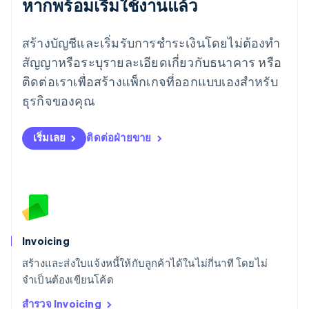
หากพร้อมเริ่มใช้งานแล้ว
English
ลักเซมเบิร์ก
Français
Deutsch
English
สร้างบัญชีและเริ่มรับการชำระเงินโดยไม่ต้องทำ
ลัตเวีย
English
สัญญาหรือระบุรายละเอียดเกี่ยวกับธนาคาร หรือ
ลิกเตนสไตน์
ติดต่อเราเพื่อสร้างแพ็กเกจที่ออกแบบเองสำหรับ
Deutsch
English
ลิทัวเนีย
ธุรกิจของคุณ
English
สเปน
เริ่มเลย
ติดต่อฝ่ายขาย
Español
English
สโลวาเกีย
English
สโลวีเนีย
English
Italiano
สวิตเซอร์แลนด์
Deutsch
Français
Italiano
English
สวีเดน
Invoicing
Svenska
English
สร้างและส่งใบแจ้งหนี้ให้กับลูกค้าได้ในไม่กี่นาที โดยไม่
สหรัฐอเมริกา
English
Español
简体中文
จำเป็นต้องเขียนโค้ด
สหรัฐอาหรับเอมิเรตส์
สำรวจ Invoicing
English