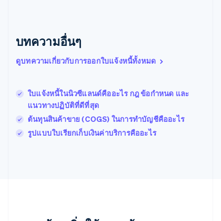
English
เบลเยียม
Nederlands
Français
Deutsch
English
โปรตุเกส
บทความอื่นๆ
Português
English
โปแลนด์
ดูบทความเกี่ยวกับการออกใบแจ้งหนี้ทั้งหมด
English
ฝรั่งเศส
Français
English
ฟินแลนด์
ใบแจ้งหนี้ในนิวซีแลนด์คืออะไร กฎ ข้อกําหนด และ
English
Svenska
แนวทางปฏิบัติที่ดีที่สุด
มอลตา
ต้นทุนสินค้าขาย (COGS) ในการทําบัญชีคืออะไร
English
มาเลเซีย
รูปแบบใบเรียกเก็บเงินค่าบริการคืออะไร
English
简体中文
เม็กซิโก
Español
English
ยิบรอลตาร์
English
เยอรมนี
Deutsch
English
โรมาเนีย