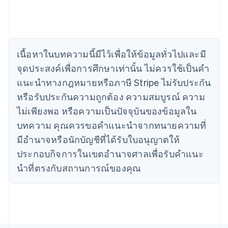
English
Français
โครเอเชีย
English
Italiano
จีนแผ่นดินใหญ่
简体中文
English
ไซปรัส
เนื้อหาในบทความนี้มีไว้เพื่อให้ข้อมูลทั่วไปและมี
English
จุดประสงค์เพื่อการศึกษาเท่านั้น ไม่ควรใช้เป็นคํา
ญี่ปุ่น
แนะนําทางกฎหมายหรือภาษี Stripe ไม่รับประกัน
日本語
English
เดนมาร์ก
หรือรับประกันความถูกต้อง ความสมบูรณ์ ความ
English
ไม่เพียงพอ หรือความเป็นปัจจุบันของข้อมูลใน
ไทย
บทความ คุณควรขอคําแนะนําจากทนายความที่
ไทย
English
นอร์เวย์
มีอํานาจหรือนักบัญชีที่ได้รับใบอนุญาตให้
English
ประกอบกิจการในเขตอํานาจศาลเพื่อรับคําแนะ
นิวซีแลนด์
English
นําที่ตรงกับสถานการณ์ของคุณ
เนเธอร์แลนด์
Nederlands
English
บราซิล
Português
English
บัลแกเรีย