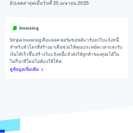
มากกว่า 125
ขายและ VAT
อัปเดตล่าสุดเมื่อวันที่ 25 เมษายน 2025
แพลตฟอร์ม
การใช้งาน
รายการ
Authorization
อัตโนมัติ
Revenue
แผนงานผลิตภัณฑ์
SaaS
ออกบัตรที่มีสเตเบิลคอยน์
Boost
Recognition
การประชุมประจำปีแบบ
รองรับอยู่
ยกระดับการ
เซสชัน
จัดเตรียมและจัดการ
ระบบ
ยอมรับการ
ตำแหน่งงาน
บริการด้วยเอเจนต์
Invoicing
อัตโนมัติ
ชำระเงิน
Link
ห้องข่าว
ตามอุตสาหกรรม
การชำระเงินที่
สำหรับการ
Stripe
Stripe Press
Stripe Invoicing คือแพลตฟอร์มซอฟต์แวร์ออกใบแจ้งหนี้
Sigma
รวดเร็วขึ้น
ทำบัญชี
รายงานที่
บริษัท AI
สำหรับทั่วโลกที่สร้างมาเพื่อช่วยให้คุณประหยัดเวลาและรับ
แหล่งข้อมูล
ออกแบบเอง
แวดวงครีเอเตอร์
เงินได้เร็วขึ้น สร้างใบแจ้งหนี้แล้วส่งให้ลูกค้าของคุณได้ใน
Data
เกม
การติดต่อ
ไม่กี่นาทีโดยไม่ต้องใช้โค้ด
Pipeline
การบริการ การเดินทาง
การเชื่อมต่อการทำงาน
การซิงค์
และสันทนาการ
แอป
ดูข้อมูลเพิ่มเติม
ติดต่อฝ่ายขาย
ข้อมูล
ประกันภัย
ตัวอย่างโค้ด
สมัครเป็นพาร์ทเนอร์
สื่อและความบันเทิง
บล็อกของนักพัฒนา
องค์กรไม่แสวงผลกำไร
สถานะ API
บริการเฉพาะทาง
ภาครัฐ
เพิ่มเติม
ธุรกิจค้าปลีก
Product roadmap
ดูสิ่งที่กำลังจะมาถึง
Radar
ระบบนิเวศ
การป้องกันการฉ้อโกง
Atlas