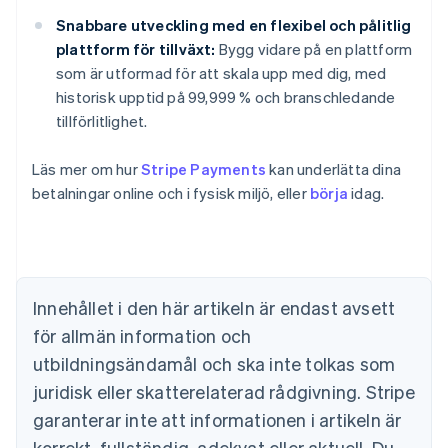
Snabbare utveckling med en flexibel och pålitlig
plattform för tillväxt:
Bygg vidare på en plattform
som är utformad för att skala upp med dig, med
historisk upptid på 99,999 % och branschledande
tillförlitlighet.
Läs mer om hur
Stripe Payments
kan underlätta dina
betalningar online och i fysisk miljö, eller
börja
idag.
Australien
English
Belgien
Nederlands
Français
Deutsch
English
Brasilien
Português
English
Innehållet i den här artikeln är endast avsett
Bulgarien
för allmän information och
English
Cypern
utbildningsändamål och ska inte tolkas som
English
juridisk eller skatterelaterad rådgivning. Stripe
Danmark
garanterar inte att informationen i artikeln är
English
Estland
korrekt, fullständig, adekvat eller aktuell. Du