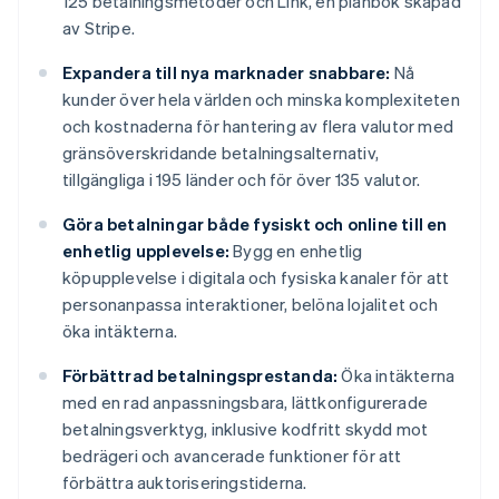
125 betalningsmetoder och Link, en plånbok skapad
av Stripe.
Expandera till nya marknader snabbare:
Nå
kunder över hela världen och minska komplexiteten
och kostnaderna för hantering av flera valutor med
gränsöverskridande betalningsalternativ,
tillgängliga i 195 länder och för över 135 valutor.
Göra betalningar både fysiskt och online till en
enhetlig upplevelse:
Bygg en enhetlig
köpupplevelse i digitala och fysiska kanaler för att
personanpassa interaktioner, belöna lojalitet och
öka intäkterna.
Förbättrad betalningsprestanda:
Öka intäkterna
med en rad anpassningsbara, lättkonfigurerade
betalningsverktyg, inklusive kodfritt skydd mot
bedrägeri och avancerade funktioner för att
förbättra auktoriseringstiderna.