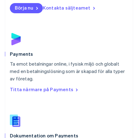
English
Börja nu
Kontakta säljteamet
Nya Zeeland
English
Polen
English
Portugal
Português
English
Rumänien
English
Payments
Schweiz
Ta emot betalningar online, i fysisk miljö och globalt
Deutsch
Français
Italiano
English
med en betalningslösning som är skapad för alla typer
Singapore
English
简体中文
av företag.
Slovakien
Titta närmare på Payments
English
Slovenien
English
Italiano
Spanien
Español
English
Storbritannien
English
Dokumentation om Payments
Sverige