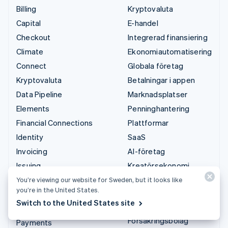
Billing
Kryptovaluta
Capital
E-handel
Checkout
Integrerad finansiering
Climate
Ekonomiautomatisering
Connect
Globala företag
Kryptovaluta
Betalningar i appen
Data Pipeline
Marknadsplatser
Elements
Penninghantering
Financial Connections
Plattformar
Identity
SaaS
Invoicing
AI-företag
Issuing
Kreatörsekonomi
Link
Spel
You’re viewing our website for Sweden, but it looks like
you’re in the United States.
Managed Payments
Besöksnäring, resor
Switch to the United States site
och fritid
Betalningslänkar
Försäkringsbolag
Payments