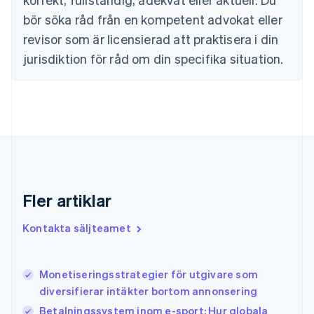
English
bör söka råd från en kompetent advokat eller
Fastlandskina
revisor som är licensierad att praktisera i din
简体中文
English
Finland
jurisdiktion för råd om din specifika situation.
English
Svenska
Frankrike
Français
English
Förenade Arabemiraten
English
Gibraltar
English
Grekland
English
Fler artiklar
Hongkong SAR, Kina
English
简体中文
Indien
Kontakta säljteamet
English
Irland
English
Monetiseringsstrategier för utgivare som
Italien
diversifierar intäkter bortom annonsering
Italiano
English
Japan
Betalningssystem inom e-sport: Hur globala