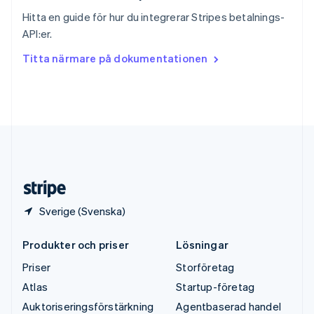
Svenska
English
Hitta en guide för hur du integrerar Stripes betalnings-
Thailand
API:er.
ไทย
English
Tjeckien
Titta närmare på dokumentationen
English
Tyskland
Deutsch
English
Ungern
English
USA
English
Español
简体中文
Österrike
Deutsch
English
Sverige (Svenska)
Produkter och priser
Lösningar
Priser
Storföretag
Atlas
Startup-företag
Auktoriseringsförstärkning
Agentbaserad handel