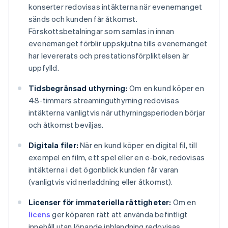
konserter redovisas intäkterna när evenemanget
sänds och kunden får åtkomst.
Förskottsbetalningar som samlas in innan
evenemanget förblir uppskjutna tills evenemanget
har levererats och prestationsförpliktelsen är
uppfylld.
Tidsbegränsad uthyrning:
Om en kund köper en
48-timmars streaminguthyrning redovisas
intäkterna vanligtvis när uthyrningsperioden börjar
och åtkomst beviljas.
Digitala filer:
När en kund köper en digital fil, till
exempel en film, ett spel eller en e-bok, redovisas
intäkterna i det ögonblick kunden får varan
(vanligtvis vid nerladdning eller åtkomst).
Licenser för immateriella rättigheter:
Om en
licens
ger köparen rätt att använda befintligt
innehåll utan löpande inblandning redovisas