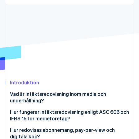
Identitetsverifiering online
Partner
Stripe App Marketplace
Stripe Sessions 2026
Se hur Stripe bygger den ekonomiska inf
Titta nu
Introduktion
Vad är intäktsredovisning inom media och
underhållning?
Hur fungerar intäktsredovisning enligt ASC 606 och
IFRS 15 för medieföretag?
Hur redovisas abonnemang, pay-per-view och
digitala köp?