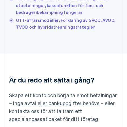
日本語
English
utbetalningar, kassafunktion för fans och
Kanada
bedrägeribekämpning fungerar
English
Français
OTT-affärsmodeller: Förklaring av SVOD, AVOD,
Kroatien
English
Italiano
TVOD och hybridstreamingstrategier
Lettland
English
Liechtenstein
Deutsch
English
Litauen
English
Luxemburg
Français
Deutsch
English
Är du redo att sätta i gång?
Malaysia
English
简体中文
Malta
Skapa ett konto och börja ta emot betalningar
English
Mexiko
– inga avtal eller bankuppgifter behövs – eller
Español
English
kontakta oss för att ta fram ett
Nederländerna
specialanpassat paket för ditt företag.
Nederlands
English
Norge