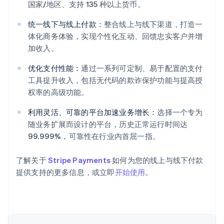
国家/地区、支持 135 种以上货币。
统一线下与线上付款：
整合线上与线下渠道，打造一
体化商务体验，实现个性化互动、回馈忠实客户并增
加收入。
优化支付性能：
通过一系列可定制、易于配置的支付
阿联酋
工具提升收入，包括无代码的欺诈保护功能与提高授
English
爱尔兰
权率的高级功能。
English
爱沙尼亚
利用灵活、可靠的平台加速业务增长：
选择一个专为
English
随业务扩展而设计的平台，历史正常运行时间达
奥地利
99.999%，可靠性在行业内首屈一指。
Deutsch
English
澳大利亚
了解关于
Stripe Payments
如何为您的线上与线下付款
English
巴西
提供支持的更多信息，或立即
开始使用
。
Português
English
保加利亚
English
比利时
Nederlands
Français
Deutsch
English