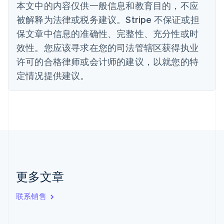
本文中的内容仅供一般信息和教育目的，不应
波兰
被解释为法律或税务建议。Stripe 不保证或担
English
丹麦
保文章中信息的准确性、完整性、充分性或时
English
效性。您应该寻求在您的司法管辖区获得执业
德国
Deutsch
English
许可的合格律师或会计师的建议，以就您的特
法国
定情况提供建议。
Français
English
芬兰
English
Svenska
荷兰
Nederlands
English
加拿大
English
Français
捷克
English
克罗地亚
更多文章
English
Italiano
拉脱维亚
联系销售
English
立陶宛
English