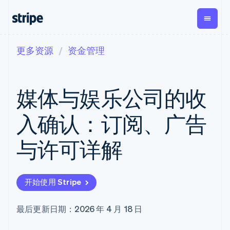
更多资源
资金管理
按企业阶段
文档
学习
支付
营收
资金管
平台
理
易市
大型企业
Stripe 文档
博客
Payments
Billing
初创企业
API 参考文档
客户案例
媒体与娱乐公司的收
在线支付
经常性收入
Global
Conn
库与 SDK
指南
Payment links
Metronome
Payouts
Stripe Apps
按用量计费
平台
入确认：订阅、广告
无代码支付
Subscriptions
向第三
按应用场景
Checkout
方打款
支持
预构建支付界
订阅管理
Crypto
与许可详解
指南
智能体商务
面
Invoicing
钱包、
加密货币
获取支持
一次性或定期
Elements
稳定币
电子商务
接受线上付款
管理支持方案
灵活的 UI 组件
账单
发行和
嵌入式金融
实施预建结账流程
专业服务
支付方式
Tax
发卡基
开始使用 Stripe
财务自动化
构建平台或交易市场
Access to
销售税和增值
础设施
全球化企业
管理订阅
125+
税自动化
应用内支付
提供按用量计费
Terminal
Revenue
最后更新日期：2026 年 4 月 18 日
交易市场
发行稳定币支持的支付卡
线下支付
Recognition
公司
资金管理
使用代理预配和管理服务
会计自动化
Authorization
平台