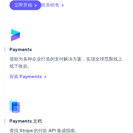
瑞士
立即开始
联系销售
Deutsch
Français
Italiano
English
塞浦路斯
English
斯洛伐克
English
斯洛文尼亚
English
Italiano
Payments
泰国
ไทย
English
借助为各种企业打造的支付解决方案，实现全球范围线上
希腊
线下收款。
English
探索 Payments
西班牙
Español
English
新加坡
English
简体中文
新西兰
English
匈牙利
English
Payments 文档
意大利
查找 Stripe 的付款 API 集成指南。
Italiano
English