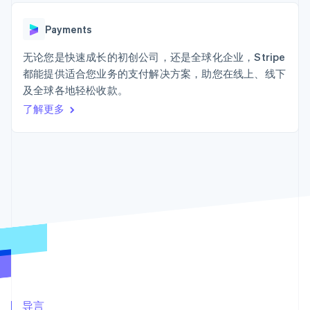
Boost
Stripe Sigma
产品路线图
SaaS
支付成功率优
自定义报告
Sessions 年度大会
化
Data Pipeline
Payments
招聘
数据同步
Link
资源
新闻编辑室
加速结账
无论您是快速成长的初创公司，还是全球化企业，Stripe
Stripe Press
按行业
应用程序集成
都能提供适合您业务的支付解决方案，助您在线上、线下
代码示例
及全球各地轻松收款。
AI 企业
开发者博客
创作者经济
API 状态
了解更多
联系
更多
游戏
Product roadmap
酒店、旅游与休闲
联系销售
了解未来规划
保险
成为合作伙伴
媒体与娱乐
Radar
非营利组织
欺诈防范
专业服务
Atlas
公共部门
初创企业注册
零售
Climate
碳移除
生态系统
合作伙伴
Stripe App Marketplace
导言