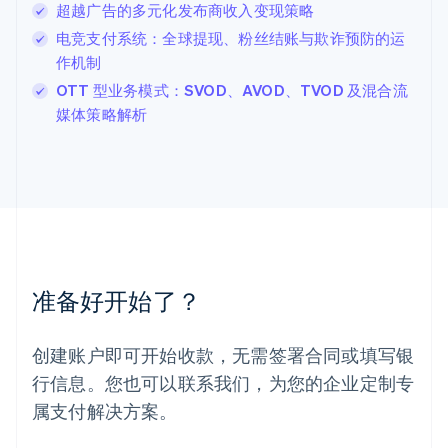
超越广告的多元化发布商收入变现策略
列支敦士登
Deutsch
English
电竞支付系统：全球提现、粉丝结账与欺诈预防的运
卢森堡
作机制
Français
Deutsch
English
OTT 型业务模式：SVOD、AVOD、TVOD 及混合流
罗马尼亚
媒体策略解析
English
马尔他
English
马来西亚
English
简体中文
美国
English
Español
简体中文
墨西哥
Español
English
准备好开始了？
挪威
English
葡萄牙
创建账户即可开始收款，无需签署合同或填写银
Português
English
行信息。您也可以联系我们，为您的企业定制专
日本
日本語
English
属支付解决方案。
瑞典
Svenska
English