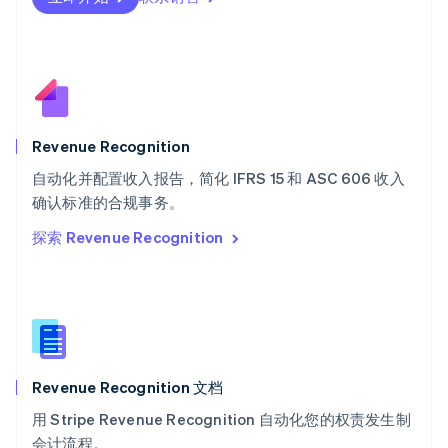
瑞士
Deutsch
Français
Italiano
English
塞浦路斯
English
斯洛伐克
English
斯洛文尼亚
Revenue Recognition
English
Italiano
自动化并配置收入报告，简化 IFRS 15 和 ASC 606 收入
泰国
ไทย
English
确认标准的合规事务。
希腊
探索 Revenue Recognition
English
西班牙
Español
English
新加坡
English
简体中文
新西兰
English
Revenue Recognition 文档
匈牙利
English
用 Stripe Revenue Recognition 自动化您的权责发生制
意大利
会计流程。
Italiano
English