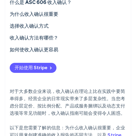
什么是 ASC 606 收入确认？
Stripe Sessions 2026
了解 Stripe 如何为 AI 构建经济基础设施。
1. 确定客户合同
为什么收入确认很重要
立即观看
2. 在合同中明确履约义务
选择收入确认方式
3. 设置交易价格
收入确认方法有哪些？
4. 分配交易价格
1. 基于销售
如何使收入确认更容易
5. 在主体履行履约义务时或履约义务过程中确认收入
2. 完成百分比
开始使用 Stripe
3. 已完成的合同
4. 成本回收（或可恢复性）
对于大多数企业来说，收入确认在理论上比在实践中要简
5. 分期付款
单得多。经营企业的日常现实带来了多层复杂性。当您考
虑分层定价、按比例分配、产品或服务捆绑以及动态支付
选项等常见功能时，收入确认指南可能会变得令人困惑。
以下是您需要了解的信息：为什么收入确认很重要，企业
可以用来创建准确的收入报告的不同方法，以及
Stripe