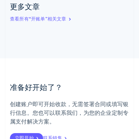
更多文章
列支敦士登
Deutsch
English
卢森堡
查看所有“开账单”相关文章
Français
Deutsch
English
罗马尼亚
English
马尔他
English
马来西亚
English
简体中文
美国
English
Español
简体中文
墨西哥
准备好开始了？
Español
English
挪威
English
创建账户即可开始收款，无需签署合同或填写银
葡萄牙
行信息。您也可以联系我们，为您的企业定制专
Português
English
日本
属支付解决方案。
日本語
English
瑞典
立即开始
联系销售
Svenska
English