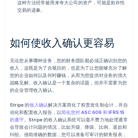
这种方法经常被用来夸大公司的资产，可能是欺诈性
交易的迹象。
如何使收入确认更容易
阿联酋
English
爱尔兰
无论您从事哪种业务，您的财务团队都必须正确识别您的
English
收入，这既是为了合规目的，也是为了让您能够充分了解
爱沙尼亚
您的企业如何以及何时赚钱，从而为您提供对业务的强大
English
奥地利
战略见解。收入确认是一个复杂的话题，但并不需要为您
Deutsch
English
的企业管理收入确认。
澳大利亚
English
Stripe 的
收入确认
解决方案简化了权责发生制会计，并自
巴西
动化和配置收入报告，以
简化您对 ASC 606 和 IFRS 15
Português
English
保加利亚
的遵守
。Stripe 的收入确认系统可以毫不费力地处理通常
English
会导致会计问题的情况，比如升级、降级、比例、退款和
比利时
纠纷。借助准确的数据，您可以准备可审计的财务报表，
Nederlands
Français
Deutsch
English