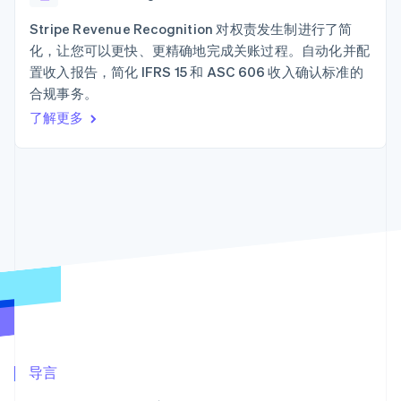
Boost
Stripe Sigma
产品路线图
SaaS
支付成功率优
自定义报告
Sessions 年度大会
Stripe Revenue Recognition 对权责发生制进行了简
化
Data Pipeline
招聘
化，让您可以更快、更精确地完成关账过程。自动化并配
数据同步
Link
资讯中心
加速结账
资源
置收入报告，简化 IFRS 15 和 ASC 606 收入确认标准的
Stripe Press
按行业
合规事务。
应用集成
了解更多
AI 企业
代码示例
创作者经济
开发者博客
联系
更多
游戏
API 状态
Product roadmap
酒店、旅游与休闲
联系销售
了解未来规划
保险
成为合作伙伴
媒体与娱乐
Radar
非营利组织
欺诈防范
专业服务
Atlas
公共部门
初创企业注册
零售
Climate
碳移除
生态系统
合作伙伴
导言
Stripe App Marketplace