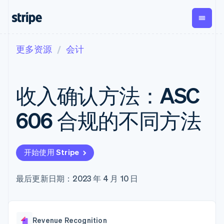
更多资源
会计
按企业阶段
文档
学习
支付
营收
资金管
平台
理
易市
大型企业
Stripe 文档
博客
Payments
Billing
初创企业
API 参考文档
客户案例
收入确认方法：ASC
在线支付
经常性收入
Global
Conn
库与 SDK
指南
Payment links
Metronome
Payouts
Stripe Apps
按用量计费
平台
606 合规的不同方法
无代码支付
Subscriptions
向第三
按应用场景
Checkout
方打款
支持
预构建支付界
订阅管理
Crypto
指南
智能体商务
面
Invoicing
钱包、
加密货币
获取支持
一次性或定期
Elements
开始使用 Stripe
稳定币
电子商务
接受线上付款
托管支持方案
灵活的 UI 组件
账单
发行和
嵌入式金融
实施预置结账流程
专业服务
支付方式
Tax
发卡基
财务自动化
构建平台或交易市场
最后更新日期：2023 年 4 月 10 日
支持 125 种以
销售税和增值
础设施
全球化企业
管理订阅
上
税自动化
应用内支付
提供按用量计费
Terminal
Revenue
交易市场
发行稳定币支持的支付卡
线下支付
Recognition
公司
资金管理
通过智能体配置和管理服
会计自动化
Authorization
Revenue Recognition
平台
务