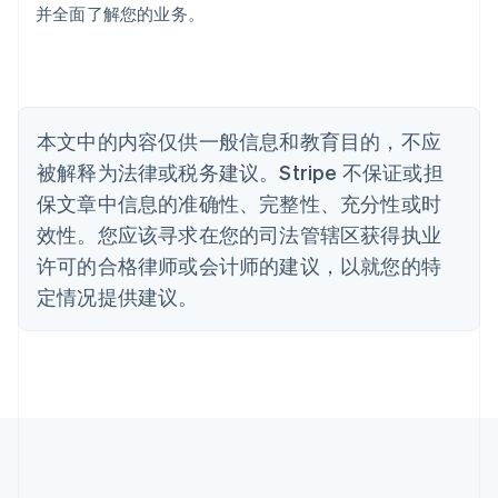
并全面了解您的业务。
波兰
English
丹麦
English
德国
Deutsch
English
本文中的内容仅供一般信息和教育目的，不应
法国
被解释为法律或税务建议。Stripe 不保证或担
Français
English
保文章中信息的准确性、完整性、充分性或时
芬兰
效性。您应该寻求在您的司法管辖区获得执业
English
Svenska
荷兰
许可的合格律师或会计师的建议，以就您的特
Nederlands
English
定情况提供建议。
加拿大
English
Français
捷克
English
克罗地亚
English
Italiano
拉脱维亚
English
立陶宛
English