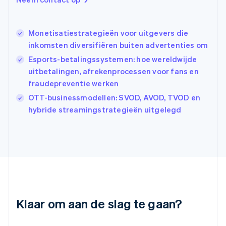
English
Hongkong SAR, China
English
简体中文
Ierland
Monetisatiestrategieën voor uitgevers die
English
inkomsten diversifiëren buiten advertenties om
India
Esports-betalingssystemen: hoe wereldwijde
English
uitbetalingen, afrekenprocessen voor fans en
Italië
Italiano
English
fraudepreventie werken
Japan
OTT-businessmodellen: SVOD, AVOD, TVOD en
日本語
English
hybride streamingstrategieën uitgelegd
Kroatië
English
Italiano
Letland
English
Liechtenstein
Deutsch
English
Litouwen
English
Luxemburg
Klaar om aan de slag te gaan?
Français
Deutsch
English
Maleisië