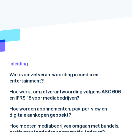
Oprichting van een start-up
Climate
Ecosysteem
CO₂-verwijdering
Partners
Identity
Stripe App Marketplace
Online identiteitsverificatie
Inleiding
Stripe Sessions 2026
Ontdek hoe Stripe de economische infrastructuu
Wat is omzetverantwoording in media en
Nu bekijken
entertainment?
Hoe werkt omzetverantwoording volgens ASC 606
en IFRS 15 voor mediabedrijven?
Hoe worden abonnementen, pay-per-view en
digitale aankopen geboekt?
Hoe moeten mediabedrijven omgaan met bundels,
gratis proefperiodes en promotie-tarieven?