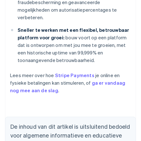
fraudebescherming en geavanceerde
mogelijkheden om autorisatiepercentages te
verbeteren.
Sneller te werken met een flexibel, betrouwbaar
platform voor groei:
bouw voort op een platform
dat is ontworpen om met jou mee te groeien, met
een historische uptime van 99,999% en
toonaangevende betrouwbaarheid.
Lees meer over hoe
Stripe Payments
je online en
fysieke betalingen kan stimuleren, of
ga er vandaag
nog mee aan de slag
.
Australië
English
België
De inhoud van dit artikel is uitsluitend bedoeld
Nederlands
Français
Deutsch
English
voor algemene informatieve en educatieve
Brazilië