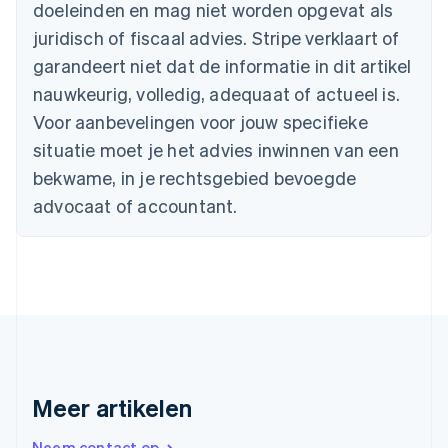
Português
English
doeleinden en mag niet worden opgevat als
Bulgarije
juridisch of fiscaal advies. Stripe verklaart of
English
Canada
garandeert niet dat de informatie in dit artikel
English
Français
nauwkeurig, volledig, adequaat of actueel is.
Cyprus
Voor aanbevelingen voor jouw specifieke
English
Denemarken
situatie moet je het advies inwinnen van een
English
bekwame, in je rechtsgebied bevoegde
Duitsland
advocaat of accountant.
Deutsch
English
Estland
English
Finland
English
Svenska
Frankrijk
Français
English
Gibraltar
English
Griekenland
Meer artikelen
English
Hongarije
Neem contact op