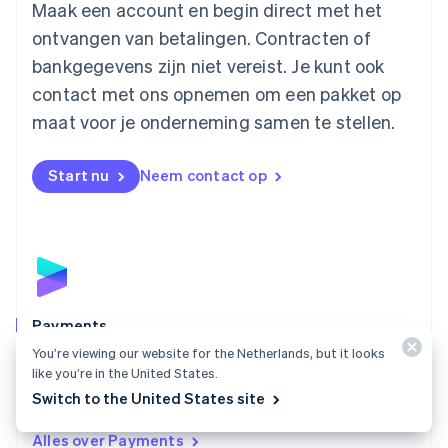
English
简体中文
Maak een account en begin direct met het
Malta
ontvangen van betalingen. Contracten of
English
Mexico
bankgegevens zijn niet vereist. Je kunt ook
Español
English
contact met ons opnemen om een pakket op
Nederland
maat voor je onderneming samen te stellen.
Nederlands
English
Nieuw-Zeeland
English
Start nu
Neem contact op
Noorwegen
English
Oostenrijk
Deutsch
English
Polen
English
Portugal
Português
English
Payments
Roemenië
You’re viewing our website for the Netherlands, but it looks
Ontvang over de hele wereld online en fysieke
English
like you’re in the United States.
betalingen met een betaaloplossing die past bij elke
Singapore
Switch to the United States site
English
简体中文
onderneming.
Slovenië
Alles over Payments
English
Italiano