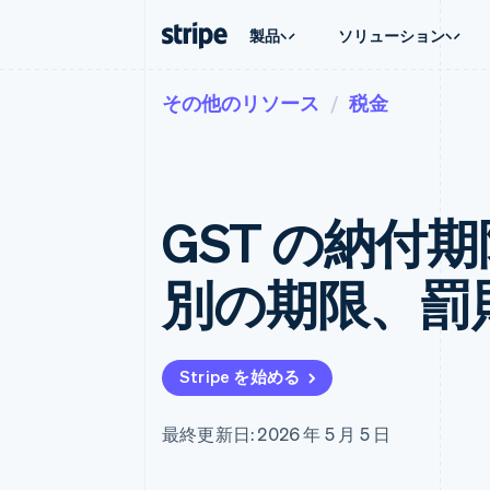
製品
ソリューション
その他のリソース
税金
企業規模別
ドキュメント
学ぶ
ユースケ
サポート
支払い
収益
大企業向け
Stripe のドキュメント
ブログ
エージェ
サポート
Payments
Billing
スタートアップ向け
API リファレンス
導入事例
E コマー
管理サポ
オンライン決済
経常収益
ライブラリと SDK
ガイド
埋込型
プロフェ
Managed Payments
Metronome
Stripe Apps
GST の納付
請求・
マーチャントオブレコードソリ
従量課金
グローバ
ューション
サブスクリプション
アプリ
サブスクリプション
Payment links
マーケッ
別の期限、罰
コーディング不要の決済ページ
Invoicing
資金管
1 回限りまたは継続
Checkout
プラット
構築済み決済 UI
Tax
SaaS
消費税と VAT の自
Elements
柔軟な UI コンポーネント
Revenue Recogniti
Stripe を始める
会計管理の自動化
決済手段
125 以上の決済手段を利用可能
Stripe Sigma
カスタムレポート
Terminal
最終更新日: 2026 年 5 月 5 日
対面支払い
Data Pipeline
データの同期
Authorization Boost
決済成功率の最適化