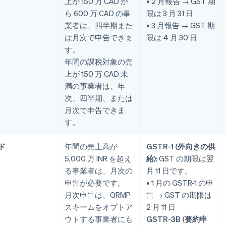
上が 150 万 CAD か
• 2 月報告 → GST 期
ら 600 万 CAD の事
限は 3 月 31 日
業者は、四半期また
• 3 月報告 → GST 期
は月次で申告できま
限は 4 月 30 日
す。
年間の課税対象の売
上が 150 万 CAD 未
満の事業者は、年
次、四半期、または
月次で申告できま
す。
ド
年間の売上高が
GSTR-1 (外向きの供
5,000 万 INR を超え
給):
GST の期限は翌
る事業者は、月次の
月 11 日です。
申告が必要です。
• 1 月の GSTR-1 の申
月次申告は、QRMP
告 → GST の期限は
スキームをオプトア
2 月 11 日
ウトする事業者にも
GSTR-3B (要約申