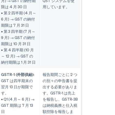
月) → GST の納付期
QST システムを使
限は 4 月 30 日
用しています。
• 第 2 四半期 (4 月～
6 月) → GST の納付
期限は 7 月 31 日
• 第 3 四半期 (7 月～
9 月) → GST の納付
期限は 10 月 31 日
• 第 4 四半期 (10 月
～ 12 月) → GST の
納付期限は 1 月 31 日
GSTR-1 (外部供給):
報告期間ごとに 2 つ
GST は四半期末の
の別々の申告書を提
翌月 13 日が期限で
出する必要がありま
す。
す。GSTR-1 は売上
• Q1 (4 月～ 6 月) →
を報告し、GSTR-3B
GST 期限は 7 月 13
は納税義務と仕入税
日
額控除を報告しま