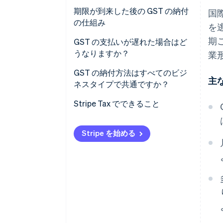
オーストラリア
期限が到来した後の GST の納付
国
の仕組み
を
カナダ
期
GST の支払いが遅れた場合はど
インド
うなりますか？
業
ニュージーランド
オーストラリア
GST の納付方法はすべてのビジ
主
ネスタイプで共通ですか？
シンガポール
カナダ
Stripe Tax でできること
モルディブ
インド
パプアニューギニア
Stripe を始める