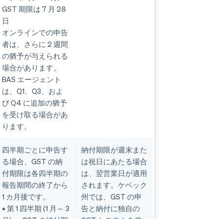
GST 期限は 7 月 28
日
オンラインでの申告
者は、さらに 2 週間
の猶予が与えられる
場合があります。
BAS エージェント
は、Q1、Q3、およ
び Q4 に追加の猶予
を受け取る場合があ
ります。
四半期ごとに申告す
納付期限が週末また
る場合、GST の納
は祝日にあたる場合
付期限は各四半期の
は、翌営業日が適用
報告期間の終了から
されます。ケベック
1 カ月後です。
州では、GST の申
• 第 1 四半期 (1 月～ 3
告と納付に独自の