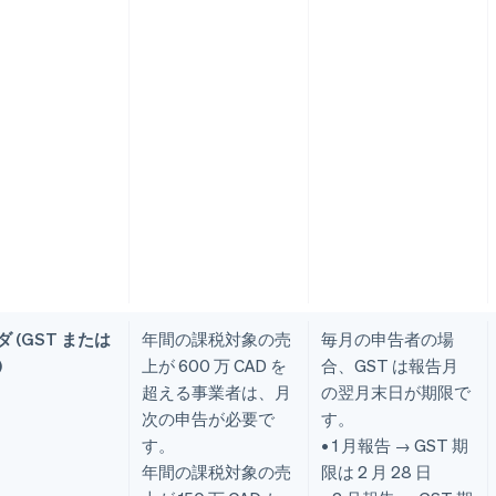
 (GST または
年間の課税対象の売
毎月の申告者の場
)
上が 600 万 CAD を
合、GST は報告月
超える事業者は、月
の翌月末日が期限で
次の申告が必要で
す。
す。
• 1 月報告 → GST 期
年間の課税対象の売
限は 2 月 28 日