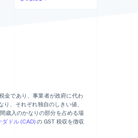
Stripe Sessions 2026
Stripe が AI の経済インフ
ラをどのように構築して
いるかをご覧ください。
こちらをご覧ください
する税金であり、事業者が政府に代わ
なり、それぞれ独自のしきい値、
間歳入のかなりの部分を占める場
ナダドル (CAD)
の GST 税収を徴収