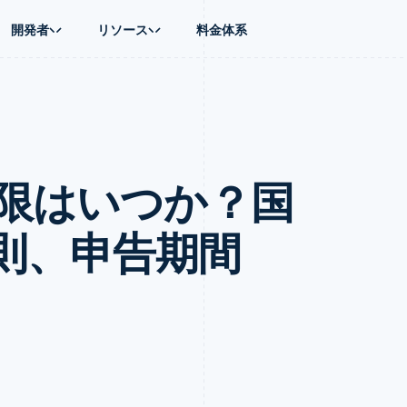
開発者
リソース
料金体系
ース別
ガイド
業種別
会社
資金管理
プラットフォ
プレイス
ンティックコマース
に問い合わせる
オンライン決済を受け付け
AI 企業
製品ロードマップ
Global Payouts
ス / ECサイト
ートプラン
構築済みの決済を実装
クリエイターエコノミ―
Sessions 年次カンファレン
第三者への入金
Connect
金融
ッショナルサービス
プラットフォームまたはマーケットプレイスを構築する
ゲーム
採用情報
プラットフォ
期限はいつか？国
財務関連
ホスピタリティ、旅行、レジ
ニュースルーム
ルビジネス
サブスクリプションを管理
保険
Stripe Press
内決済
従量課金請求を提供
メディアおよびエンターテイ
の管理
トプレイス
ステーブルコイン担保型のカードを発行
則、申告期間
理
エージェントによるサービスのプロビジョニングと管理
非営利団体
フォーム
プロフェッショナルサービス
パブリックセクター
動計算
小売業
on