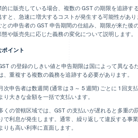
際的に販売している場合、複数の GST の期限を追跡
逃すと、急速に増大するコストが発生する可能性があり
ごとの申告者の GST 申告期間の仕組み、期限が来た
形態や販売先に応じた義務の変化について説明します。
なポイント
GST の登録のしきい値と申告期限は国によって異なる
は、重複する複数の義務を追跡する必要があります。
月次申告者は数週間 (通常は 3 ～ 5 週間) ごとに 1
より大きな金額を一括で支払います。
多くの管轄区域では、GST の支払いが遅れると多重の
りで利息が発生します。通常、繰り返して違反する事
よりも高い利率に直面します。