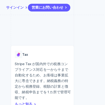
サインイン
営業にお問い合わせ
リソース
エコシステム
お問い合わせ
ームとマーケット
その他
アプリへの導入
パートナー
営業にお問い合わせ
Product roadmap
ス
コードサンプル
Stripe App Marketplace
パートナーになる
今後の予定を確認
開発者のブログ
ーム決済の構築
ャー
API ステータス
Radar
不正防止
Tax
ンメント
Atlas
スタートアップの企業設立
Stripe Tax が国内外での税務コン
プライアンス対応を一から十まで
Climate
カーボンリムーバル
自動化するため、お客様は事業拡
大に専念できます。納税義務の特
Identity
オンライン本人確認
定から税務登録、税額の計算と徴
収、納税申告までを 1 カ所で管理可
能です。
もっと知る