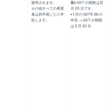
適用されます。
告):
GST の期限は翌
その他すべての事業
月 20 日です。
者は四半期ごとに申
• 1 月の GSTR-3B の
告します。
申告 → GST の期限
は 2 月 20 日