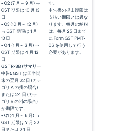
• Q2 (7 月～ 9 月) →
す。
GST 期限は 10 月 13
申告書の提出期限は
日
支払い期限とは異な
• Q3 (10 月～ 12 月)
ります。毎月の納税
→ GST 期限は 1 月
は、毎月 25 日まで
13 日
に Form GST PMT-
• Q4 (1 月～ 3 月) →
06 を使用して行う
GST 期限は 4 月 13
必要があります。
日
GSTR-3B (サマリー
申告):
GST は四半期
末の翌月 22 日 (カテ
ゴリ A の州の場合)
または 24 日 (カテ
ゴリ B の州の場合)
が期限です。
• Q1 (4 月～ 6 月) →
GST 期限は 7 月 22
日または 24 日