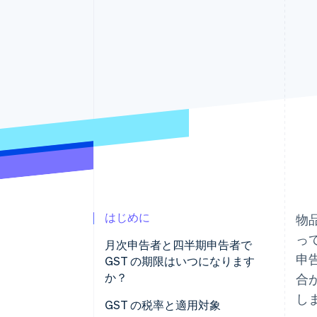
Link
スピーディーな決済
はじめに
物
っ
月次申告者と四半期申告者で
申
GST の期限はいつになります
か？
合
し
GST の税率と適用対象