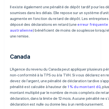
Il existe également une pénalité de dépôt tardif pour les d
soumises dans les délais. Elle repose sur un système d’unit
augmente en fonction du retard de dépôt. Les entreprises 
déposé des déclarations en retard (une
erreur fréquente
australienne
) bénéficient de moins de souplesse lorsqu’
une remise.
Canada
L’Agence du revenu du Canada peut appliquer plusieurs pén
non-conformité à la TPS ou à la TVH. Si vous déclarez en r
devez de l’argent, une pénalité de déclaration tardive s’app
pénalité est calculée à hauteur de
1 % du montant dû
, plu
montant multiplié par le nombre de mois complets de retar
déclaration, dans la limite de 12 mois. Aucune pénalité ne s’
déclaration est nulle ou donne lieu à un remboursement.