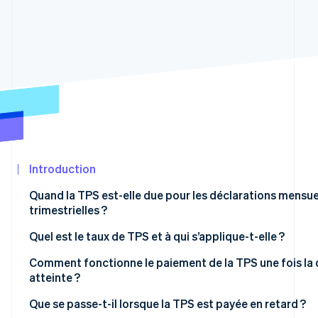
Découvrez les prochaines évolutions
Commerce en ligne
Radar
Prévention de la fraude
Écosystème
Atlas
Constitution de start-up
Partenaires
Climate
Stripe App
Élimination du carbone
Marketplace
Identity
Vérification de l'identité
Introduction
Quand la TPS est-elle due pour les déclarations mensue
trimestrielles ?
Stripe Sessions 2026
Quel est le taux de TPS et à qui s’applique-t-elle ?
Découvrez comment Stripe construit l’infrastructure écon
Regarder la vidéo
Australie
Comment fonctionne le paiement de la TPS une fois la 
atteinte ?
Canada
Que se passe-t-il lorsque la TPS est payée en retard ?
Inde