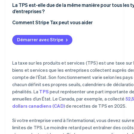
Australie
La TPS est-elle due de la même manière pour tous les t
Nouvelle-Zélande
d’entreprises ?
Canada
Singapour
Comment Stripe Tax peut vous aider
Inde
Maldives
Démarrer avec Stripe
Papouasie-Nouvelle-Guinée
La taxe sur les produits et services (TPS) est une taxe sur 
biens et services que les entreprises collectent auprès des
compte de l’État. Son fonctionnement varie selon les pays q
chacun définit ses propres seuils, calendriers de déclarati
pénalités. La
TPS
peut représenter une part importante d
annuelles d’un État. Le Canada, par exemple, a collecté
52,5
dollars canadiens (CAD)
de recettes de TPS en 2025.
Si votre entreprise vend à l’international, vous devez suivr
limites de TPS. Le moindre retard peut entraîner des coûts