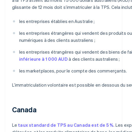
glissante de 12 mois doit s’immatriculer à la TPS. Cela inclut
les entreprises établies en Australie ;
les entreprises étrangères qui vendent des produits ou
numériques à des clients australiens ;
les entreprises étrangères qui vendent des biens de fai
inférieure à 1 000 AUD
à des clients australiens ;
les marketplaces, pour le compte des commerçants.
L’immatriculation volontaire est possible en dessous du seu
Canada
Le
taux standard de TPS au Canada est de 5 %
. Les ex
détaxées, et les produits alimentaires de base, les médic