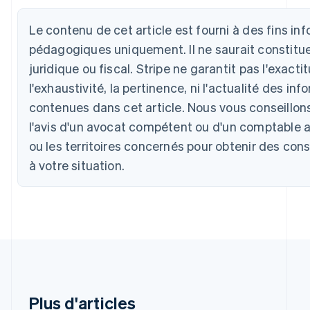
Le contenu de cet article est fourni à des fins in
pédagogiques uniquement. Il ne saurait constitue
Allemagne
juridique ou fiscal. Stripe ne garantit pas l'exacti
Deutsch
English
Australie
l'exhaustivité, la pertinence, ni l'actualité des in
English
contenues dans cet article. Nous vous conseillons 
Autriche
Deutsch
English
l'avis d'un avocat compétent ou d'un comptable 
Belgique
ou les territoires concernés pour obtenir des con
Nederlands
Français
Deutsch
English
Brésil
à votre situation.
Português
English
Bulgarie
English
Canada
English
Français
Chine continentale
简体中文
English
Chypre
English
Plus d'articles
Croatie