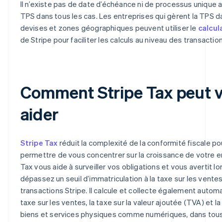
Il n’existe pas de date d’échéance ni de processus unique a
TPS dans tous les cas. Les entreprises qui gèrent la TPS d
devises et zones géographiques peuvent utiliser le
calcul
de Stripe pour faciliter les calculs au niveau des transactio
Comment Stripe Tax peut 
aider
Stripe Tax
réduit la complexité de la conformité fiscale p
permettre de vous concentrer sur la croissance de votre en
Tax vous aide à surveiller vos obligations et vous avertit l
dépassez un seuil d’immatriculation à la taxe sur les vente
transactions Stripe. Il calcule et collecte également auto
taxe sur les ventes, la taxe sur la valeur ajoutée (TVA) et la
biens et services physiques comme numériques, dans tous