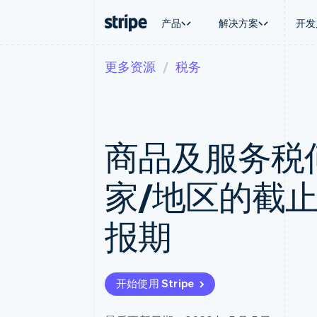
产品
解决方案
开发
更多资源
税务
按企业阶段
文档
学习
按应用场
支持
支付
营收
大型企业
Stripe 文档
博客
智能体
获取支
Payments
Billing
初创企业
API 参考文档
客户案例
加密货
管理支
在线支付
经常性收入
库与 SDK
指南
电子商
专业服
Payment links
Metronome
Stripe Apps
商品及服务税
嵌入式
无代码支付
按用量计费
财务自
Checkout
Subscriptions
全球化
预构建支付界面
订阅管理
应用内
家/地区的截
Elements
Invoicing
交易市
灵活的 UI 组件
一次性或定期账单
资金管
支付方式
Tax
平台
报期
Access to 125+
销售税和增值税自动
SaaS
Terminal
Revenue Recogniti
线下支付
会计自动化
Authorization Boost
Stripe Sigma
支付成功率优化
自定义报告
开始使用 Stripe
Link
Data Pipeline
加速结账
数据同步