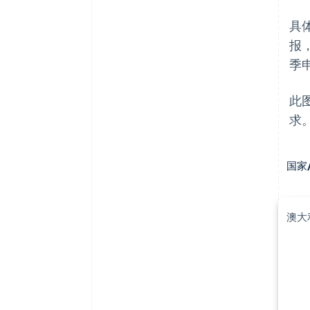
具
报
季
此
求
国家
澳大