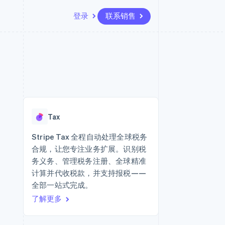
登录
联系销售
资源
生态系统
联系
场
更多
应用程序集成
合作伙伴
联系销售
Product roadmap
代码示例
Stripe App Marketplace
成为合作伙伴
了解未来规划
开发者博客
API 状态
Radar
欺诈防范
Tax
Atlas
初创企业注册
Stripe Tax 全程自动处理全球税务
合规，让您专注业务扩展。识别税
Climate
碳移除
务义务、管理税务注册、全球精准
计算并代收税款，并支持报税——
全部一站式完成。
了解更多