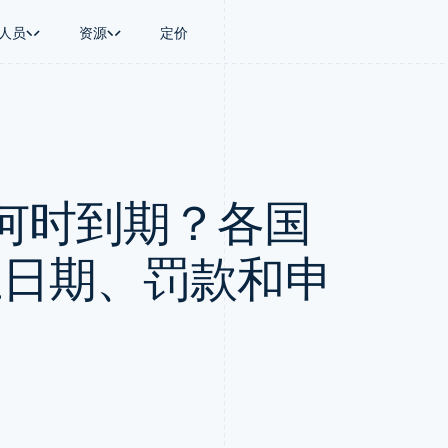
人员
资源
定价
景
指南
按行业
公司
资金管理
平台和交易市
商务
持
接受线上付款
AI 企业
产品路线图
Global Payouts
Connect
币
持方案
实施预建结账流程
创作者经济
Sessions 年度大会
向第三方打款
平台支付
务
务
构建平台或交易市场
游戏
招聘
Crypto
何时到期？各国
金融
管理订阅
酒店、旅游与休闲
新闻编辑室
钱包、稳定币发行和发卡基础设
动化
提供按用量计费
保险
Stripe Press
施
企业
发行稳定币支持的支付卡
媒体与娱乐
支付
使用代理预配和管理服务
非营利组织
止日期、罚款和申
场
专业服务
理
公共部门
零售
化
on