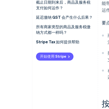
澳大利亚
截止日期到来后，商品及服务税
能
支付如何运作？
运
加拿大
延迟缴纳 GST 会产生什么后果？
印度
要
澳大利亚
所有商家类型的商品及服务税缴
新西兰
纳方式都一样吗？
加拿大
新加坡
Stripe Tax 如何提供帮助
印度
马尔代夫
开始使用 Stripe
巴布亚新几内亚
按