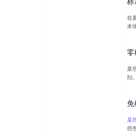
标
在
本
零
某
扣
免
某
些