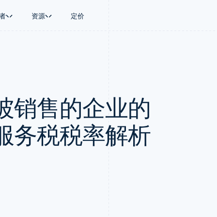
者
资源
定价
景
指南
按行业
公司
资金管理
平台和交易市
商务
持
接受线上付款
AI 企业
产品路线图
Global Payouts
Connect
币
持方案
实施预置结账流程
创作者经济
Sessions 年度大会
向第三方打款
平台支付
务
务
构建平台或交易市场
游戏
招聘
Crypto
坡销售的企业的
金融
管理订阅
酒店、旅游与休闲
资讯中心
钱包、稳定币发行和发卡基础设
动化
提供按用量计费
保险
Stripe Press
施
企业
发行稳定币支持的支付卡
媒体与娱乐
支付
通过智能体配置和管理服务
非营利组织
服务税税率解析
场
专业服务
理
公共部门
零售
化
on