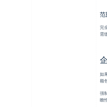
范
完
需
如
额
强
瞻