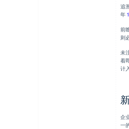
追
年
前
则
未
着
计
企
一