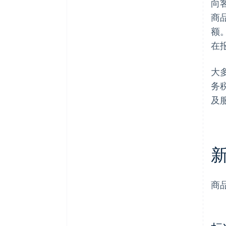
向
商
额
在
大
务
及
商