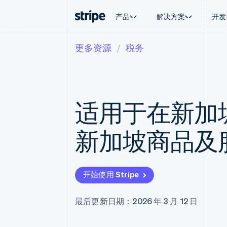
产品
解决方案
开发
更多资源
税务
按企业阶段
文档
学习
按应用场
支持
支付
营收
大型企业
Stripe 文档
博客
智能体
获取支
Payments
Billing
初创企业
API 参考文档
客户案例
加密货
托管支
在线支付
经常性收入
库与 SDK
指南
电子商
专业服
Payment links
Metronome
Stripe Apps
适用于在新加
嵌入式
无代码支付
按用量计费
财务自
Checkout
Subscriptions
全球化
预构建支付界面
订阅管理
应用内
新加坡商品及
Elements
Invoicing
交易市
灵活的 UI 组件
一次性或定期账单
资金管
Payment methods
Tax
平台
接入 125+ 种支付方式
销售税和增值税自动
SaaS
Terminal
Revenue Recogniti
开始使用 Stripe
线下支付
会计自动化
Authorization Boost
Stripe Sigma
支付成功率优化
自定义报告
最后更新日期：2026 年 3 月 12 日
Link
Data Pipeline
加速结账
数据同步