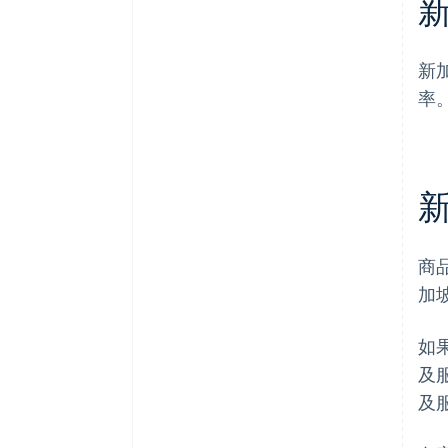
新
率
商
加
如
及
及