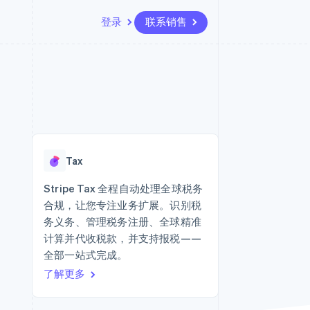
登录
联系销售
资源
生态系统
联系
场
更多
应用集成
合作伙伴
联系销售
Product roadmap
代码示例
Stripe App Marketplace
成为合作伙伴
了解未来规划
开发者博客
API 状态
Radar
欺诈防范
Tax
Atlas
初创企业注册
Stripe Tax 全程自动处理全球税务
合规，让您专注业务扩展。识别税
Climate
碳移除
务义务、管理税务注册、全球精准
计算并代收税款，并支持报税——
全部一站式完成。
了解更多