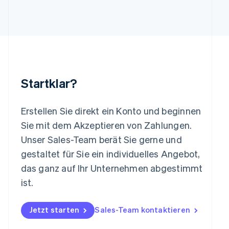
English
Italiano
Lettland
English
Liechtenstein
Deutsch
English
Litauen
English
Startklar?
Luxemburg
Français
Deutsch
English
Malaysia
Erstellen Sie direkt ein Konto und beginnen
English
简体中文
Malta
Sie mit dem Akzeptieren von Zahlungen.
English
Unser Sales-Team berät Sie gerne und
Mexiko
gestaltet für Sie ein individuelles Angebot,
Español
English
Neuseeland
das ganz auf Ihr Unternehmen abgestimmt
English
ist.
Niederlande
Nederlands
English
Norwegen
Jetzt starten
Sales-Team kontaktieren
English
Österreich