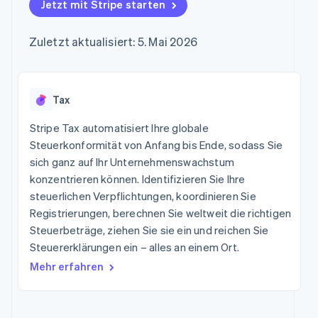
Data Pipeline
Jetzt mit Stripe starten
Marktplatz auf
Geldmanagement
Zugriff auf mehr als
Datensynchronisierung
Produkt-Roadmap
Grundlagen der
Plattformen
125
Stripe Sessions
Abonnementverwaltung
SaaS
Zuletzt aktualisiert: 5. Mai 2026
Terminal
Karriere
Zahlungen vor Ort
Newsroom
So setzen Sie
Authorization
Stripe Press
nutzungsbasierte
Boost
Abrechnung um
Nach Branche
Optimierung der
Tax
Stablecoin-gestützte
Autorisierungsraten
Karten ausgeben: So
Link
KI-Unternehmen
Kontakt
geht´s
Stripe Tax automatisiert Ihre globale
Beschleunigter
Creator Economy
Bereitstellung und
Steuerkonformität von Anfang bis Ende, sodass Sie
Bezahlvorgang
Gaming
Verwaltung von
Sales-Team
sich ganz auf Ihr Unternehmenswachstum
Financial
Bewirtung, Reisen und
Diensten mit Agenten
kontaktieren
Connections
Freizeit
konzentrieren können. Identifizieren Sie Ihre
Partner werden
Verbundene
Versicherungen
steuerlichen Verpflichtungen, koordinieren Sie
Medien und
Finanzdaten
Registrierungen, berechnen Sie weltweit die richtigen
Unterhaltung
Ressourcen
Gemeinnützige
Steuerbeträge, ziehen Sie sie ein und reichen Sie
Organisationen
Steuererklärungen ein – alles an einem Ort.
App-Integrationen
Fachdienstleistungen
Mehr
Code-Beispiele
Öffentlicher Sektor
Mehr erfahren
Product roadmap
Entwickler-Blog
Einzelhandel
Ausblick
API-Status
Radar