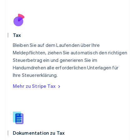
Deutsch
English
Polen
English
Portugal
Português
English
Tax
Rumänien
English
Bleiben Sie auf dem Laufenden über Ihre
Schweden
Meldepflichten, ziehen Sie automatisch den richtigen
Svenska
English
Steuerbetrag ein und generieren Sie im
Schweiz
Handumdrehen alle erforderlichen Unterlagen für
Deutsch
Français
Italiano
English
Singapur
Ihre Steuererklärung.
English
简体中文
Mehr zu Stripe Tax
Slowakei
English
Slowenien
English
Italiano
Sonderverwaltungsregion Hongkong,
China
English
简体中文
Dokumentation zu Tax
Spanien