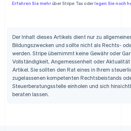
Erfahren Sie mehr
über Stripe Tax oder
legen Sie noch h
Der Inhalt dieses Artikels dient nur zu allgemein
Bildungszwecken und sollte nicht als Rechts- ode
werden. Stripe übernimmt keine Gewähr oder Garan
Australien
Vollständigkeit, Angemessenheit oder Aktualität
English
Artikel. Sie sollten den Rat eines in Ihrem steuer
Belgien
zugelassenen kompetenten Rechtsbeistands oder
Nederlands
Français
Deutsch
English
Brasilien
Steuerberatungsstelle einholen und sich hinsichtli
Português
English
beraten lassen.
Bulgarien
English
Dänemark
English
Deutschland
Deutsch
English
Estland