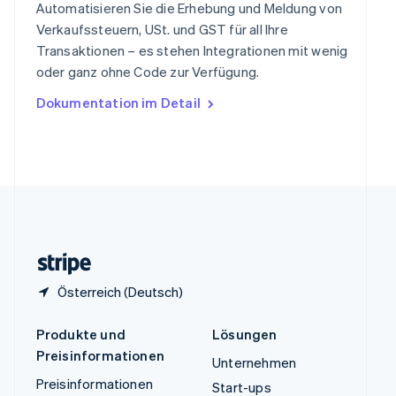
Español
English
Automatisieren Sie die Erhebung und Meldung von
Thailand
Verkaufssteuern, USt. und GST für all Ihre
ไทย
English
Transaktionen – es stehen Integrationen mit wenig
Tschechische Republik
oder ganz ohne Code zur Verfügung.
English
Ungarn
Dokumentation im Detail
English
Vereinigte Arabische Emirate
English
Vereinigte Staaten
English
Español
简体中文
Vereinigtes Königreich
English
Zypern
English
Österreich (Deutsch)
Produkte und
Lösungen
Preisinformationen
Unternehmen
Preisinformationen
Start-ups