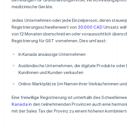
medizinische Geräte.
Jedes Unternehmen oder jede Einzelperson, deren steuerp
Registrierungsschwellenwert von
30.000 CAD
Umsatz währ
von 12 Monaten überschreiten oder voraussichtlich übersc
Registrierung für GST vornehmen. Dies umfasst:
In Kanada ansässige Unternehmen
Ausländische Unternehmen, die digitale Produkte oder
Kundinnen und Kunden verkaufen
Online-Marktplätze (im Namen ihrer Verkäuferinnen und
Eine freiwillige Registrierung ist unterhalb des Schwellenwe
Kanada
in den teilnehmenden Provinzen auch eine harmonis
mit der Sales Tax der Provinz zu einem höheren kombinie