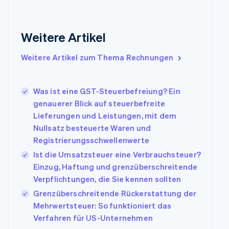
English
Festlandchina
简体中文
English
Weitere Artikel
Finnland
English
Svenska
Weitere Artikel zum Thema Rechnungen
Frankreich
Français
English
Gibraltar
Was ist eine GST-Steuerbefreiung? Ein
English
Griechenland
genauerer Blick auf steuerbefreite
English
Lieferungen und Leistungen, mit dem
Indien
Nullsatz besteuerte Waren und
English
Registrierungsschwellenwerte
Irland
Ist die Umsatzsteuer eine Verbrauchsteuer?
English
Einzug, Haftung und grenzüberschreitende
Italien
Italiano
English
Verpflichtungen, die Sie kennen sollten
Japan
Grenzüberschreitende Rückerstattung der
日本語
English
Mehrwertsteuer: So funktioniert das
Kanada
Verfahren für US-Unternehmen
English
Français
Kroatien