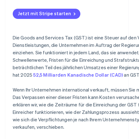
Singapur
Indien
Jetzt mit Stripe starten
Malediven
Papua-Neuguinea
Die Goods and Services Tax (GST) ist eine Steuer auf den
Dienstleistungen, die Unternehmen im Auftrag der Regier
einziehen. Sie funktioniert in jedem Land, das sie anwende
Schwellenwerte, Fristen für die Einreichung und Strafstrukt
beträchtlichen Teil des jährlichen Umsatzes einer Regier
hat 2025
52,5 Milliarden Kanadische Dollar (CAD)
an GST
Wenn Ihr Unternehmen international verkauft, müssen Sie m
Das Verpassen einer dieser Fristen kann Kosten verursache
erklären wir, wie die Zeiträume für die Einreichung der GST 
Einreicher funktionieren, wie der Zahlungsprozess aussieht,
wie sich die Verpflichtungen je nach Ihrem Unternehmensty
verkaufen, verschieben.