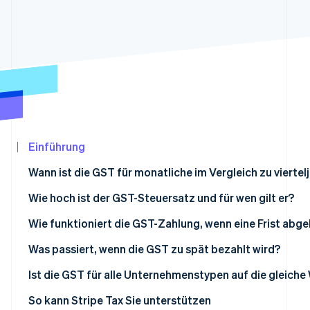
Betrugsprävention
Ecosystem
Atlas
Start-up-Gründung
Partner
Stripe App-Marktplatz
Climate
CO₂-Entnahme
Identity
Online-Identitätsprüfung
Einführung
Wann ist die GST für monatliche im Vergleich zu viertelj
Stripe-Sessions 2026
Wie hoch ist der GST-Steuersatz und für wen gilt er?
Erfahren Sie, wie Stripe Lösungen für die Wir
Jetzt ansehen
Australien
Wie funktioniert die GST-Zahlung, wenn eine Frist abge
Kanada
Was passiert, wenn die GST zu spät bezahlt wird?
Indien
Australien
Ist die GST für alle Unternehmenstypen auf die gleiche 
Neuseeland
Kanada
So kann Stripe Tax Sie unterstützen