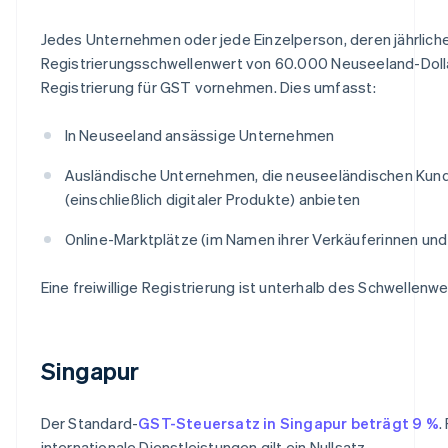
Jedes Unternehmen oder jede Einzelperson, deren jährliche
Registrierungsschwellenwert von 60.000 Neuseeland-Doll
Registrierung für GST vornehmen. Dies umfasst:
In Neuseeland ansässige Unternehmen
Ausländische Unternehmen, die neuseeländischen Kun
(einschließlich digitaler Produkte) anbieten
Online-Marktplätze (im Namen ihrer Verkäuferinnen und
Eine freiwillige Registrierung ist unterhalb des Schwellenwe
Singapur
Der Standard-
GST-Steuersatz in Singapur beträgt 9 %
.
internationale Dienstleistungen gilt ein Nullsatz.