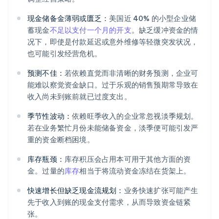
现金储备金薄弱或匮乏：
美国近 40% 的小型企业储
蓄现金
不足以支付一个月的开支
。缺乏缓冲资金的情
况下，即使是付款延迟或意外维修等轻微突发状况，
也可能引发经营危机。
预测不佳：
若依赖直觉而非清晰的财务预测，企业可
能难以察觉资金缺口。过于乐观的销售预期常导致在
收入尚未到账前就已过度支出。
季节性波动：
依赖旺季收入的企业常忽视淡季规划。
若在业务繁忙月份未能储备资金，淡季便可能引发严
重的资金断档困境。
库存瓶颈：
库存积压会占用本可用于其他方面的资
金。过量的
库存
相当于将流动资金冻结在货架上。
快速增长但缺乏现金流规划：
业务快速扩张可能产生
先于收入到账的现金支付需求，从而导致资金链紧
张。