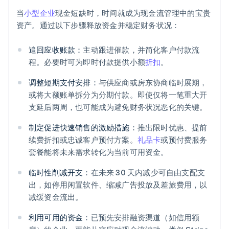
当
小型企业
现金短缺时，时间就成为现金流管理中的宝贵
资产。通过以下步骤释放资金并稳定财务状况：
追回应收账款：
主动跟进催款，并简化客户付款流
程。必要时可为即时付款提供小额
折扣
。
调整短期支付安排：
与供应商或房东协商临时展期，
或将大额账单拆分为分期付款。即使仅将一笔重大开
支延后两周，也可能成为避免财务状况恶化的关键。
制定促进快速销售的激励措施：
推出限时优惠、提前
续费折扣或忠诚客户预付方案。
礼品卡
或预付费服务
套餐能将未来需求转化为当前可用资金。
临时性削减开支：
在未来 30 天内减少可自由支配支
出，如停用闲置软件、缩减广告投放及差旅费用，以
减缓资金流出。
利用可用的资金：
已预先安排融资渠道（如信用额