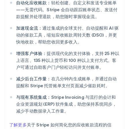
自动化应收账款：
轻松创建、自定义和发送专业账单
——无需代码。Stripe 会自动跟踪账单状态、发送付
款提醒并处理退款，助您随时掌握现金流。
加速现金流：
通过集成的全球支付、自动提醒和 AI 驱
动的催款工具，缩短应收账款周转天数 (DSO)，并更
快地收款，帮助您收回更多收入。
阿联酋
增强客户体验：
提供现代化的支付体验，支持 25 种以
English
上语言、135 种以上货币和 100 种以上支付方式。客
爱尔兰
户可通过自助客户门户轻松访问并支付账单。
English
爱沙尼亚
减少后台工作量：
在几分钟内生成账单，并通过自动
English
提醒和 Stripe 托管账单支付页面减少催款耗时。
奥地利
Deutsch
English
与现有系统集成：
Stripe Invoicing 与流行的会计和
澳大利亚
企业资源规划 (ERP) 软件集成，助您保持系统同步，
English
巴西
减少手动数据录入工作量。
Português
English
保加利亚
了解更多
关于 Stripe 如何简化您的应收账款流程的信
English