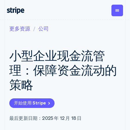
更多资源
公司
按企业阶段
文档
学习
支付
营收
资金管
平台
理
易市
大型企业
Stripe 文档
博客
Payments
Billing
初创企业
API 参考文档
客户案例
小型企业现金流管
在线支付
经常性收入
Global
Conn
库与 SDK
指南
Payment links
Metronome
Payouts
Stripe Apps
按用量计费
平台
理：保障资金流动的
无代码支付
Subscriptions
向第三
按应用场景
Checkout
方打款
支持
预构建支付界
订阅管理
Crypto
策略
指南
智能体商务
面
Invoicing
钱包、
加密货币
获取支持
一次性或定期
Elements
稳定币
电子商务
接受线上付款
托管支持方案
灵活的 UI 组件
账单
发行和
嵌入式金融
实施预置结账流程
专业服务
Payment
Tax
发卡基
开始使用 Stripe
财务自动化
构建平台或交易市场
methods
销售税和增值
础设施
全球化企业
管理订阅
接入 125+ 种支
税自动化
应用内支付
提供按用量计费
付方式
Revenue
最后更新日期：2025 年 12 月 18 日
交易市场
发行稳定币支持的支付卡
Terminal
Recognition
公司
资金管理
通过智能体配置和管理服
线下支付
会计自动化
平台
务