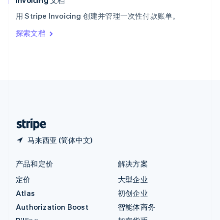
Invoicing 文档
意大利
用 Stripe Invoicing 创建并管理一次性付款账单。
Italiano
English
印度
探索文档
English
英国
English
直布罗陀
English
中国内地
简体中文
English
中国香港特别行政区
English
简体中文
马来西亚 (简体中文)
产品和定价
解决方案
定价
大型企业
Atlas
初创企业
Authorization Boost
智能体商务