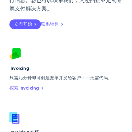
瑞典
属支付解决方案。
Svenska
English
瑞士
Deutsch
Français
Italiano
English
立即开始
联系销售
塞浦路斯
English
斯洛伐克
English
斯洛文尼亚
English
Italiano
泰国
Invoicing
ไทย
English
希腊
只需几分钟即可创建账单并发给客户——无需代码。
English
探索 Invoicing
西班牙
Español
English
新加坡
English
简体中文
新西兰
English
匈牙利
English