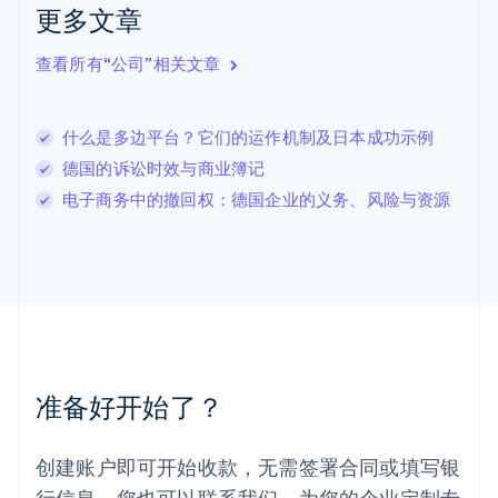
更多文章
立陶宛
English
列支敦士登
查看所有“公司”相关文章
Deutsch
English
卢森堡
Français
Deutsch
English
什么是多边平台？它们的运作机制及日本成功示例
罗马尼亚
德国的诉讼时效与商业簿记
English
马尔他
电子商务中的撤回权：德国企业的义务、风险与资源
English
马来西亚
English
简体中文
美国
English
Español
简体中文
墨西哥
Español
English
挪威
准备好开始了？
English
葡萄牙
Português
English
创建账户即可开始收款，无需签署合同或填写银
日本
行信息。您也可以联系我们，为您的企业定制专
日本語
English