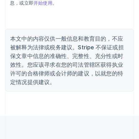
息，或立即
开始使用
。
比利时
Nederlands
Français
Deutsch
English
波兰
English
丹麦
English
本文中的内容仅供一般信息和教育目的，不应
德国
被解释为法律或税务建议。Stripe 不保证或担
Deutsch
English
法国
保文章中信息的准确性、完整性、充分性或时
Français
English
效性。您应该寻求在您的司法管辖区获得执业
芬兰
许可的合格律师或会计师的建议，以就您的特
English
Svenska
定情况提供建议。
荷兰
Nederlands
English
加拿大
English
Français
捷克
English
克罗地亚
English
Italiano
拉脱维亚
English