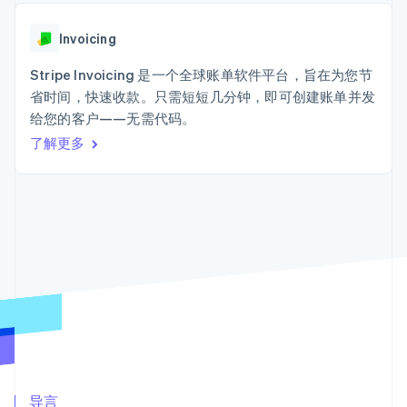
Authorization
Stripe Sigma
产品路线图
SaaS
Boost
自定义报告
Sessions 年度大会
支付成功率优
Data Pipeline
Invoicing
招聘
化
数据同步
资讯中心
Link
资源
Stripe Invoicing 是一个全球账单软件平台，旨在为您节
Stripe Press
加速结账
按行业
省时间，快速收款。只需短短几分钟，即可创建账单并发
应用集成
给您的客户——无需代码。
AI 企业
代码示例
创作者经济
开发者博客
了解更多
联系
游戏
API 状态
更多
酒店、旅游与休闲
联系销售
Product roadmap
保险
成为合作伙伴
了解未来规划
媒体与娱乐
非营利组织
Radar
专业服务
欺诈防范
公共部门
Atlas
零售
初创企业注册
Climate
碳移除
生态系统
合作伙伴
Stripe App Marketplace
导言