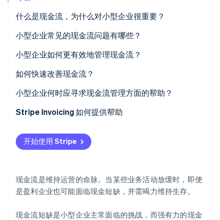
什么是现金流，为什么对小型企业很重要？
Stripe Sessions 2026
了解 Stripe 如何为 AI 构建经济基础设施。
立即观看
小型企业常见的现金流问题有哪些？
小型企业如何更有效地管理现金流？
建立清晰的现金流全景图
如何快速改善现金流？
精准预测，避免猜测
小型企业何时应寻求现金流管理方面的帮助？
保持精简运营
Stripe Invoicing 如何提供帮助
建立现金储备缓冲垫
开始使用 Stripe
策略性运用融资工具
同步追踪流速与存量
现金流是维持运营的命脉。当某些业务活动放缓时，即便
将现金流数据作为决策支持工具
是盈利企业也可能面临现金短缺，并需竭力维持生存。
现金流短缺是小型企业主常面临的挑战，而强有力的现金