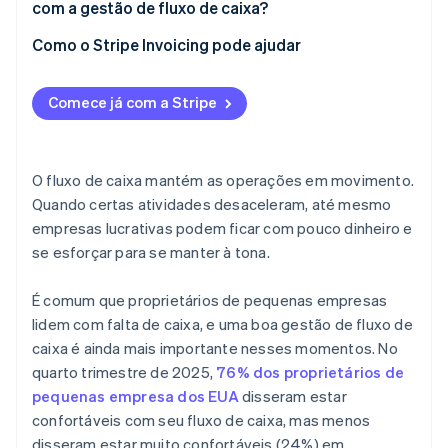
Mantenha as operações enxutas
com a gestão de fluxo de caixa?
Crie uma reserva de caixa
Como o Stripe Invoicing pode ajudar
Use o financiamento estrategicamente
Comece já com a Stripe
Acompanhe a velocidade juntamente com o saldo
Trate dados de caixa como uma ferramenta de
consultoria
O fluxo de caixa mantém as operações em movimento.
Quando certas atividades desaceleram, até mesmo
empresas lucrativas podem ficar com pouco dinheiro e
se esforçar para se manter à tona.
É comum que proprietários de pequenas empresas
lidem com falta de caixa, e uma boa gestão de fluxo de
caixa é ainda mais importante nesses momentos. No
quarto trimestre de 2025,
76% dos proprietários de
pequenas empresa dos EUA
disseram estar
confortáveis com seu fluxo de caixa, mas menos
disseram estar muito confortáveis (24%) em