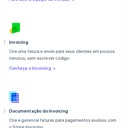
Français
Deutsch
English
Malásia
English
简体中文
Malta
English
México
Español
English
Noruega
Invoicing
English
Crie uma fatura e envie para seus clientes em poucos
Nova Zelândia
English
minutos, sem escrever código.
Países Baixos
Conheça o Invoicing
Nederlands
English
Polônia
English
Portugal
Português
English
RAE de Hong Kong, China
English
简体中文
Documentação do Invoicing
Reino Unido
English
Crie e gerencie faturas para pagamentos avulsos com
República Tcheca
o Stripe Invoicing.