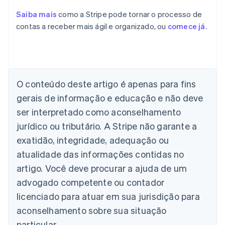
Saiba mais
como a Stripe pode tornar o processo de
contas a receber mais ágil e organizado, ou
comece já
.
Alemanha
O conteúdo deste artigo é apenas para fins
Deutsch
English
Austrália
gerais de informação e educação e não deve
English
ser interpretado como aconselhamento
Áustria
jurídico ou tributário. A Stripe não garante a
Deutsch
English
Bélgica
exatidão, integridade, adequação ou
Nederlands
Français
Deutsch
English
atualidade das informações contidas no
Brasil
Português
English
artigo. Você deve procurar a ajuda de um
Bulgária
advogado competente ou contador
English
Canadá
licenciado para atuar em sua jurisdição para
English
Français
aconselhamento sobre sua situação
China continental
particular.