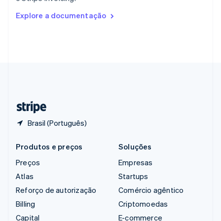
English
Romênia
Explore a documentação
English
Singapura
English
简体中文
Suécia
Svenska
English
Suíça
Deutsch
Français
Italiano
English
Tailândia
ไทย
English
Brasil (Português)
Produtos e preços
Soluções
Preços
Empresas
Atlas
Startups
Reforço de autorização
Comércio agêntico
Billing
Criptomoedas
Capital
E-commerce