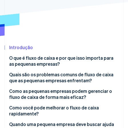
Ecossistema
Stripe Sessions 2026
Parceiros
Stripe App Marketplace
Veja como a Stripe está construindo a infraestrutura econô
Assista agora
Introdução
O que é fluxo de caixa e por que isso importa para
as pequenas empresas?
Quais são os problemas comuns de fluxo de caixa
que as pequenas empresas enfrentam?
Como as pequenas empresas podem gerenciar o
fluxo de caixa de forma mais eficaz?
Construa um quadro claro do seu dinheiro
Como você pode melhorar o fluxo de caixa
rapidamente?
Previsão — não chute
Quando uma pequena empresa deve buscar ajuda