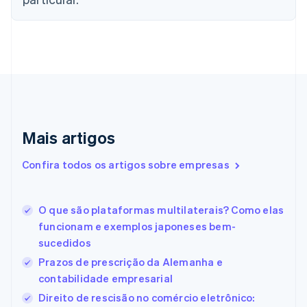
简体中文
English
Chipre
English
Croácia
English
Italiano
Dinamarca
English
Emirados Árabes Unidos
English
Eslováquia
Mais artigos
English
Eslovênia
Confira todos os artigos sobre empresas
English
Italiano
Espanha
Español
English
O que são plataformas multilaterais? Como elas
Estados Unidos
funcionam e exemplos japoneses bem-
English
Español
简体中文
Estônia
sucedidos
English
Prazos de prescrição da Alemanha e
Finlândia
contabilidade empresarial
English
Svenska
França
Direito de rescisão no comércio eletrônico: