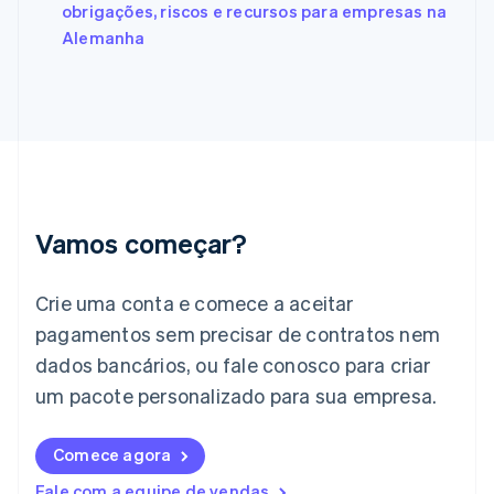
Français
English
obrigações, riscos e recursos para empresas na
Gibraltar
Alemanha
English
Grécia
English
Hungria
English
Índia
English
Irlanda
English
Vamos começar?
Itália
Italiano
English
Japão
Crie uma conta e comece a aceitar
日本語
English
pagamentos sem precisar de contratos nem
Letônia
dados bancários, ou fale conosco para criar
English
Liechtenstein
um pacote personalizado para sua empresa.
Deutsch
English
Lituânia
English
Comece agora
Luxemburgo
Fale com a equipe de vendas