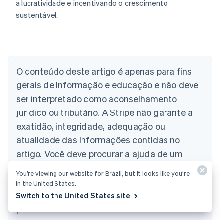
a lucratividade e incentivando o crescimento
sustentável.
Alemanha
Deutsch
English
Austrália
O conteúdo deste artigo é apenas para fins
English
gerais de informação e educação e não deve
Áustria
ser interpretado como aconselhamento
Deutsch
English
Bélgica
jurídico ou tributário. A Stripe não garante a
Nederlands
Français
Deutsch
English
exatidão, integridade, adequação ou
Brasil
atualidade das informações contidas no
Português
English
Bulgária
artigo. Você deve procurar a ajuda de um
English
advogado competente ou contador
Canadá
You’re viewing our website for Brazil, but it looks like you’re
English
Français
licenciado para atuar em sua jurisdição para
in the United States.
China continental
aconselhamento sobre sua situação
Switch to the United States site
简体中文
English
Chipre
particular.
English