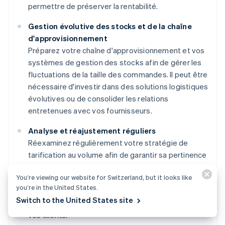
permettre de préserver la rentabilité.
Gestion évolutive des stocks et de la chaîne
d'approvisionnement
Préparez votre chaîne d'approvisionnement et vos
systèmes de gestion des stocks afin de gérer les
fluctuations de la taille des commandes. Il peut être
nécessaire d'investir dans des solutions logistiques
évolutives ou de consolider les relations
entretenues avec vos fournisseurs.
Analyse et réajustement réguliers
Réexaminez régulièrement votre stratégie de
tarification au volume afin de garantir sa pertinence
et son efficacité. Préparez-vous à ajuster votre
You’re viewing our website for Switzerland, but it looks like
grille tarifaire, vos réductions et vos conditions en
you’re in the United States.
fonction de l'évolution des conditions du marché,
Switch to the United States site
des structures de coûts et des commentaires de
vos clients.