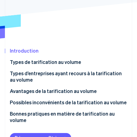
Découvrez les prochaines évolutions
Commerce en ligne
Radar
Prévention de la fraude
Écosystème
Atlas
Constitution de start-up
Partenaires
Climate
Stripe App Marketplace
Élimination du carbone
Introduction
Identity
Types de tarification au volume
Vérification de l'identité
Types d’entreprises ayant recours à la tarification
au volume
Avantages de la tarification au volume
Stripe Sessions 2026
Possibles inconvénients de la tarification au volume
Découvrez comment Stripe construit l’infrastructure écono
Regarder la vidéo
Bonnes pratiques en matière de tarification au
volume