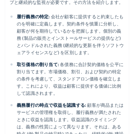
プと継続的な監視が必要です。その方法を紹介します。
履行義務の特定:
会社が顧客に提供すると約束したも
のを明確に定義します。契約条件を慎重に分析し、
顧客が何を期待しているかを把握します。個別の義
務 (製品の販売とインストールサービスの提供など)
とバンドルされた義務 (継続的な更新を伴うソフトウ
ェアライセンスなど) を区別します。
取引価格の割り当て:
各債務に合計契約価格を公平に
割り当てます。市場価格、割引、および契約の特定
の条件を考慮して、スタンドアロン価格を確立しま
す。これにより、収益は顧客に提供する価値に比例
して認識されます。
義務履行の時点で収益を認識する:
顧客が商品または
サービスの管理権を取得し、履行義務が満たされた
ときに収益を認識します。収益認識のタイミング
は、義務の性質によって異なります。それは、ある
時点 (例: 製品の納品時) であったり、経時的 (例: 建設