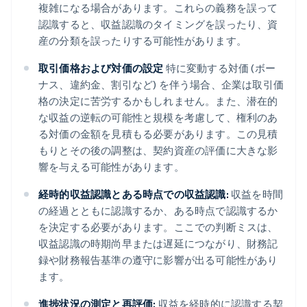
複雑になる場合があります。これらの義務を誤って
認識すると、収益認識のタイミングを誤ったり、資
産の分類を誤ったりする可能性があります。
取引価格および対価の設定
特に変動する対価 (ボー
ナス、違約金、割引など) を伴う場合、企業は取引価
格の決定に苦労するかもしれません。また、潜在的
な収益の逆転の可能性と規模を考慮して、権利のあ
る対価の金額を見積もる必要があります。この見積
もりとその後の調整は、契約資産の評価に大きな影
響を与える可能性があります。
経時的収益認識とある時点での収益認識:
収益を時間
の経過とともに認識するか、ある時点で認識するか
を決定する必要があります。ここでの判断ミスは、
収益認識の時期尚早または遅延につながり、財務記
録や財務報告基準の遵守に影響が出る可能性があり
ます。
進捗状況の測定と再評価:
収益を経時的に認識する契