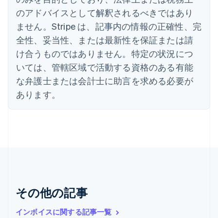
English
のアドバイスとして解釈されるべきではあり
エストニア
ません。Stripe は、記事内の情報の正確性、完
English
オーストラリア
全性、妥当性、または最新性を保証または請
English
け合うものではありません。特定の状況につ
オーストリア
いては、管轄区域で活動する資格のある有能
Deutsch
English
オランダ
な弁護士または会計士に助言を求める必要が
Nederlands
English
あります。
カナダ
English
Français
キプロス
English
ギリシア
English
クロアチア
English
Italiano
ジブラルタル
English
その他の記事
シンガポール
English
简体中文
インボイスに関する記事一覧
スイス