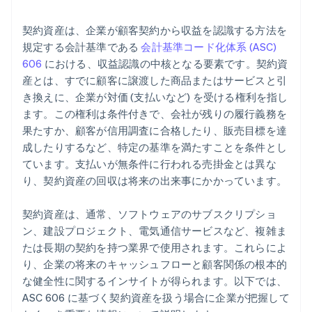
内部統制
契約資産は、企業が顧客契約から収益を認識する方法を
文書化
規定する会計基準である
会計基準コード化体系 (ASC)
606
における、収益認識の中核となる要素です。契約資
監査人との連絡
産とは、すでに顧客に譲渡した商品またはサービスと引
き換えに、企業が対価 (支払いなど) を受ける権利を指し
ます。この権利は条件付きで、会社が残りの履行義務を
果たすか、顧客が信用調査に合格したり、販売目標を達
成したりするなど、特定の基準を満たすことを条件とし
ています。支払いが無条件に行われる売掛金とは異な
り、契約資産の回収は将来の出来事にかかっています。
契約資産は、通常、ソフトウェアのサブスクリプショ
ン、建設プロジェクト、電気通信サービスなど、複雑ま
たは長期の契約を持つ業界で使用されます。これらによ
り、企業の将来のキャッシュフローと顧客関係の根本的
な健全性に関するインサイトが得られます。以下では、
ASC 606 に基づく契約資産を扱う場合に企業が把握して