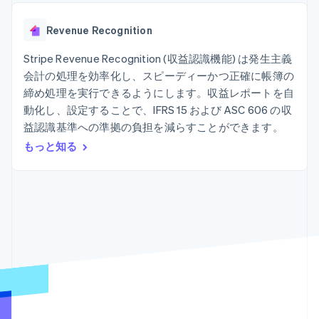
Recognition
ポーネント
SaaS
従量課金請求を提供
決済手段
製品ロードマップ
ステーブルコイン担保型
会計管理の
125 以上の決
Revenue Recognition
Sessions 年次カンファ
のカードを発行
自動化
済手段を利用
レンス
エージェントによるサー
Stripe
可能
Terminal
Stripe Revenue Recognition (収益認識機能) は発生主義
採用情報
ビスのプロビジョニング
Sigma
業種別
対面支払い
ニュースルーム
と管理
会計の処理を効率化し、スピーディーかつ正確に帳簿の
カスタムレ
Authorization
Stripe Press
締め処理を実行できるようにします。収益レポートを自
ポート
Boost
AI 企業
Data
決済成功率の
動化し、設定することで、IFRS 15 および ASC 606 の収
クリエイターエコノミ―
Pipeline
最適化
ゲーム
益認識基準への準拠の負担を減らすことができます。
リソース
データの同
Link
ホスピタリティ、旅行、
お問い合わせ
もっと知る
期
スピーディー
レジャー
な決済
保険
アプリへの導入
営業にお問い合わせ
メディアおよびエンター
コードサンプル
パートナーになる
テインメント
開発者のブログ
非営利団体
API ステータス
プロフェッショナルサー
その他
ビス
Product roadmap
パブリックセクター
今後の予定を確認
小売業
Radar
不正防止
エコシステム
Atlas
スタートアップの企業設立