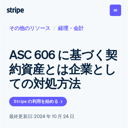
その他のリソース
経理・会計
企業規模別
ドキュメント
学ぶ
支払い
収益
資金管
プラッ
理
フォー
大企業向け
Stripe のドキュメント
ブログ
とマー
Payments
Billing
スタートアップ向け
API リファレンス
導入事例
ASC 606 に基づく契
オンライン決
経常収益
ットプ
Global
ライブラリと SDK
ガイド
済
Metronome
Payouts
イス
Stripe Apps
Managed
約資産とは企業とし
従量課金
Payments
第三者
Connec
ユースケース別
マーチャント
サブスクリ
への入
サポート
プション
オブレコード
金
ての対処方法
プラッ
ガイド
エージェンティックコマ
サブスクリ
ソリューショ
Payment links
フォー
ース
サポートに問い合わせる
プションの
ン
決済の
E コマース / ECサイト
オンライン決済を受け付
管理サポートプラン
コーディング
管理
Invoicing
築
埋込型金融
け
プロフェッショナルサー
1 回限りまた
不要の決済ペ
Stripe の利用を始める
請求・財務関連
構築済みの決済を実装
ビス
は継続
ージ
Checkout
グローバルビジネス
プラットフォームまたは
構築済み決済
Tax
アプリ内決済
マーケットプレイスを構
消費税と
UI
最終更新日: 2024 年 10 月 24 日
マーケットプレイス
築する
VAT の自動
Elements
資金管理
サブスクリプションを管
柔軟な UI コン
計算
Revenue
会社
プラットフォーム
理