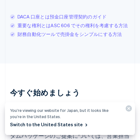
Deutsch
Français
Italiano
English
スウェーデン
DACA 口座とは預金口座管理契約のガイド
Svenska
English
スペイン
重要な権利とはASC 606 でその権利を考慮する方法
Español
English
財務自動化ツールで売掛金をシンプルにする方法
スロバキア
English
スロベニア
English
Italiano
タイ
ไทย
English
チェコ共和国
English
デンマーク
今すぐ始めましょう
English
ドイツ
Deutsch
English
アカウントを作成し、支払いの受け付けを開始
You’re viewing our website for Japan, but it looks like
ニュージーランド
you’re in the United States.
しましょう。契約や、銀行情報の提出などの手
English
Switch to the United States site
ノルウェー
続きは不要です。貴社ビジネスに合わせたカス
English
タムパッケージのご提案については、営業担当
ハンガリー