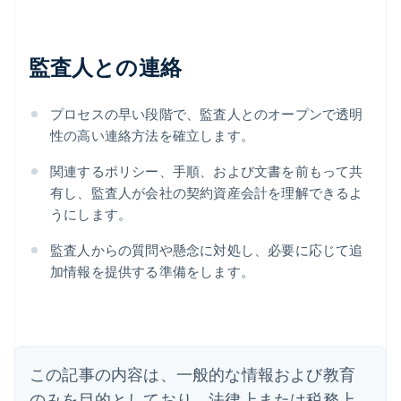
監査人との連絡
プロセスの早い段階で、監査人とのオープンで透明
性の高い連絡方法を確立します。
関連するポリシー、手順、および文書を前もって共
有し、監査人が会社の契約資産会計を理解できるよ
うにします。
アイルランド
English
監査人からの質問や懸念に対処し、必要に応じて追
アメリカ
加情報を提供する準備をします。
English
Español
简体中文
アラブ首長国連邦
English
イギリス
English
イタリア
この記事の内容は、一般的な情報および教育
Italiano
English
インド
のみを目的としており、法律上または税務上