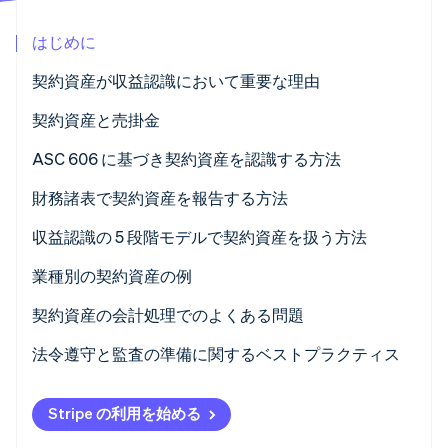
パートナー
Climate
Stripe App Marketplace
はじめに
カーボンリムーバル
Identity
契約資産が収益認識において重要な理由
オンライン本人確認
契約資産と売掛金
ASC 606 に基づき契約資産を認識する方法
財務諸表で契約資産を報告する方法
Stripe Sessions 2026
Stripe が AI の経済インフラをどのように構築しているかを
貸借対照表
収益認識の 5 段階モデルで契約資産を扱う方法
ご覧ください。
こちらをご覧ください
損益計算書
業種別の契約資産の例
財務諸表の注記
ソフトウェア
契約資産の会計処理でのよくある問題
建設
法令遵守と監査の準備に関するベストプラクティス
電気通信
契約の見直しと分析
Stripe の利用を始める
その他の例
ポリシーと手順