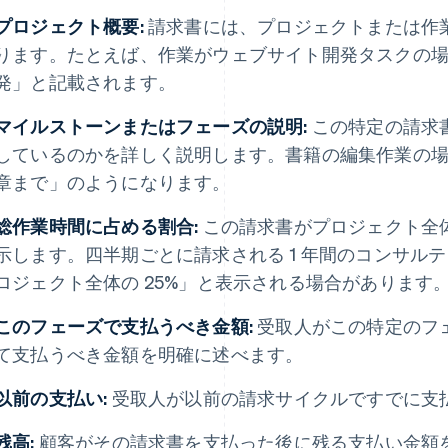
プロジェクト概要:
請求書には、プロジェクトまたは作
ります。たとえば、作業がウェブサイト開発タスクの場合
発」と記載されます。
マイルストーンまたはフェーズの説明:
この特定の請求
しているのかを詳しく説明します。書籍の編集作業の場合、
章まで」のようになります。
総作業時間に占める割合:
この請求書がプロジェクト全
示します。四半期ごとに請求される 1 年間のコンサル
ロジェクト全体の 25%」と表示される場合があります
このフェーズで支払うべき金額:
受取人がこの特定のフ
て支払うべき金額を明確に述べます。
以前の支払い:
受取人が以前の請求サイクルですでに支
残高:
顧客がその請求書を支払った後に残る支払い金額