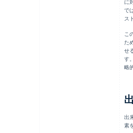
に
で
ス
こ
た
せ
す
略
出
素