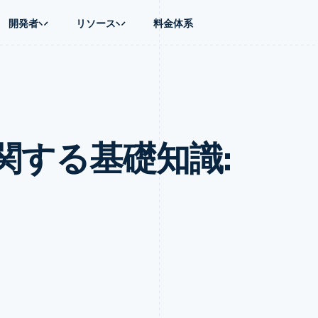
開発者
リソース
料金体系
ース別
ガイド
業種別
会社
資金管理
プラットフォ
プレイス
ンティックコマース
に問い合わせる
オンライン決済を受け付け
AI 企業
製品ロードマップ
Global Payouts
ス / ECサイト
ートプラン
構築済みの決済を実装
クリエイターエコノミ―
Sessions 年次カンファレン
第三者への入金
Connect
金融
ッショナルサービス
プラットフォームまたはマーケットプレイスを構築する
ゲーム
採用情報
プラットフォ
関する基礎知識:
財務関連
ホスピタリティ、旅行、レジ
ニュースルーム
ルビジネス
サブスクリプションを管理
保険
Stripe Press
内決済
従量課金請求を提供
メディアおよびエンターテイ
の管理
トプレイス
ステーブルコイン担保型のカードを発行
理
エージェントによるサービスのプロビジョニングと管理
非営利団体
フォーム
プロフェッショナルサービス
パブリックセクター
動計算
小売業
on