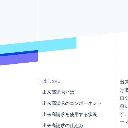
Link
スピーディーな決済
はじめに
出
け
出来高請求とは
ロ
出来高請求のコンポーネント
買
す
出来高請求を使用する状況
ー
出来高請求の仕組み