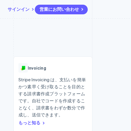
サインイン
営業にお問い合わせ
リソース
エコシステム
お問い合わせ
ームとマーケット
その他
アプリへの導入
パートナー
営業にお問い合わせ
Product roadmap
ス
コードサンプル
Stripe App Marketplace
パートナーになる
今後の予定を確認
開発者のブログ
ーム決済の構築
ャー
API ステータス
Radar
不正防止
Invoicing
ンメント
Atlas
スタートアップの企業設立
Stripe Invoicing は、支払いを簡単
かつ素早く受け取ることを目的と
Climate
カーボンリムーバル
する請求書作成プラットフォーム
です。自社でコードを作成するこ
Identity
オンライン本人確認
となく、請求書をわずか数分で作
成し、送信できます。
もっと知る