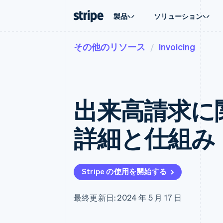
製品
ソリューション
その他のリソース
Invoicing
企業規模別
ドキュメント
学ぶ
ユースケ
サポート
支払い
収益
大企業向け
Stripe のドキュメント
ブログ
エージェ
サポート
Payments
Billing
スタートアップ向け
API リファレンス
導入事例
E コマー
管理サポ
オンライン決済
経常収益
ライブラリと SDK
ガイド
埋込型
プロフェ
Managed Payments
Metronome
Stripe Apps
出来高請求に
請求・
マーチャントオブレコードソリ
従量課金
グローバ
ューション
サブスクリプション
アプリ
サブスクリプション
Payment links
マーケッ
詳細と仕組み
コーディング不要の決済ページ
Invoicing
資金管
1 回限りまたは継続
Checkout
プラット
構築済み決済 UI
Tax
SaaS
消費税と VAT の自
Elements
柔軟な UI コンポーネント
Revenue Recogniti
Stripe の使用を開始する
会計管理の自動化
決済手段
125 以上の決済手段を利用可能
Stripe Sigma
カスタムレポート
Terminal
最終更新日: 2024 年 5 月 17 日
対面支払い
Data Pipeline
データの同期
Authorization Boost
決済成功率の最適化