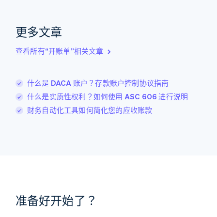
English
克罗地亚
English
Italiano
更多文章
拉脱维亚
English
查看所有“开账单”相关文章
立陶宛
English
列支敦士登
什么是 DACA 账户？存款账户控制协议指南
Deutsch
English
卢森堡
什么是实质性权利？如何使用 ASC 606 进行说明
Français
Deutsch
English
财务自动化工具如何简化您的应收账款
罗马尼亚
English
马尔他
English
马来西亚
English
简体中文
美国
English
Español
简体中文
墨西哥
准备好开始了？
Español
English
挪威