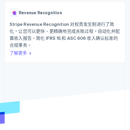
上
Stripe Sigma
产品路线图
SaaS
自定义报告
Authorization
Sessions 年度大会
Boost
Data Pipeline
Revenue Recognition
招聘
支付成功率优
数据同步
资讯中心
化
资源
Stripe Revenue Recognition 对权责发生制进行了简
Stripe Press
Link
按行业
化，让您可以更快、更精确地完成关账过程。自动化并配
加速结账
应用集成
置收入报告，简化 IFRS 15 和 ASC 606 收入确认标准的
AI 企业
代码示例
合规事务。
创作者经济
开发者博客
联系
游戏
API 状态
了解更多
酒店、旅游与休闲
联系销售
更多
保险
成为合作伙伴
Product roadmap
媒体与娱乐
了解未来规划
非营利组织
专业服务
Radar
公共部门
欺诈防范
零售
Atlas
初创企业注册
Climate
生态系统
碳移除
合作伙伴
Stripe App Marketplace