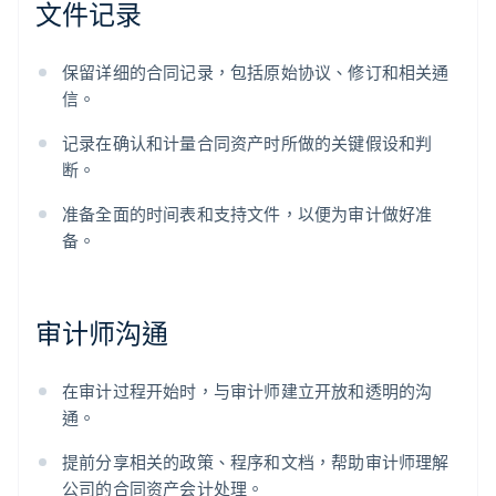
文件记录
保留详细的合同记录，包括原始协议、修订和相关通
信。
记录在确认和计量合同资产时所做的关键假设和判
断。
准备全面的时间表和支持文件，以便为审计做好准
备。
阿联酋
审计师沟通
English
爱尔兰
English
在审计过程开始时，与审计师建立开放和透明的沟
爱沙尼亚
通。
English
奥地利
提前分享相关的政策、程序和文档，帮助审计师理解
Deutsch
English
澳大利亚
公司的合同资产会计处理。