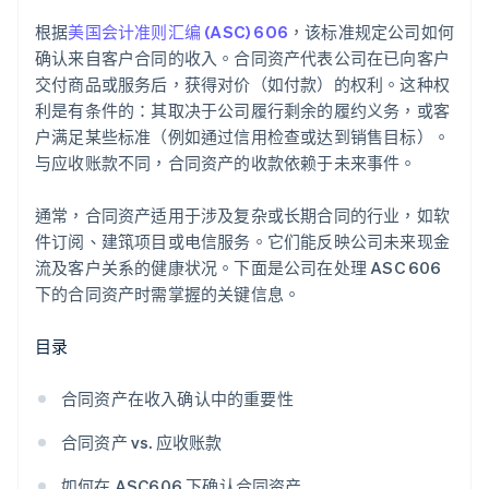
内部控制
根据
美国会计准则汇编 (ASC) 606
，该标准规定公司如何
文件记录
确认来自客户合同的收入。合同资产代表公司在已向客户
交付商品或服务后，获得对价（如付款）的权利。这种权
审计师沟通
利是有条件的：其取决于公司履行剩余的履约义务，或客
户满足某些标准（例如通过信用检查或达到销售目标）。
与应收账款不同，合同资产的收款依赖于未来事件。
通常，合同资产适用于涉及复杂或长期合同的行业，如软
件订阅、建筑项目或电信服务。它们能反映公司未来现金
流及客户关系的健康状况。下面是公司在处理 ASC 606
下的合同资产时需掌握的关键信息。
目录
合同资产在收入确认中的重要性
合同资产 vs. 应收账款
如何在 ASC606 下确认合同资产