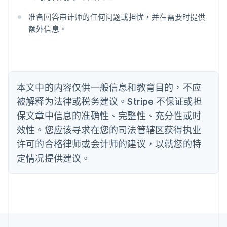
English
巴西
准备回答审计师的任何问题或担忧，并在需要时提供
Português
English
额外信息。
保加利亚
English
比利时
Nederlands
Français
Deutsch
English
波兰
本文中的内容仅供一般信息和教育目的，不应
English
丹麦
被解释为法律或税务建议。Stripe 不保证或担
English
保文章中信息的准确性、完整性、充分性或时
德国
效性。您应该寻求在您的司法管辖区获得执业
Deutsch
English
法国
许可的合格律师或会计师的建议，以就您的特
Français
English
定情况提供建议。
芬兰
English
Svenska
荷兰
Nederlands
English
加拿大
English
Français
捷克