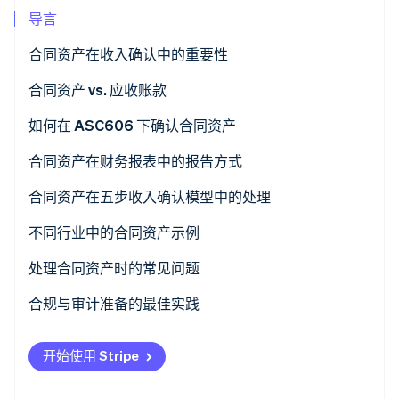
导言
Stripe Sessions 2026
合同资产在收入确认中的重要性
了解 Stripe 如何为 AI 构建经济基础设施。
立即观看
合同资产 vs. 应收账款
如何在 ASC606 下确认合同资产
合同资产在财务报表中的报告方式
资产负债表
合同资产在五步收入确认模型中的处理
损益表
不同行业中的合同资产示例
财务报表附注
软件
处理合同资产时的常见问题
建筑
合规与审计准备的最佳实践
电信
合同审查和分析
开始使用 Stripe
其他例子
政策和程序