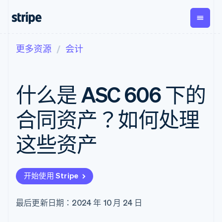
更多资源
会计
按企业阶段
文档
学习
支付
营收
资金管
平台
理
易市
大型企业
Stripe 文档
博客
Payments
Billing
初创企业
API 参考文档
客户案例
什么是 ASC 606 下的
在线支付
经常性收入
Global
Conn
库与 SDK
指南
Managed
Metronome
Payouts
Stripe Apps
Payments
按用量计费
平台
合同资产？如何处理
备案商家解决
Subscriptions
向第三
按应用场景
方案
方打款
支持
订阅管理
Payment links
Crypto
这些资产
指南
智能体商务
Invoicing
钱包、
加密货币
获取支持
无代码支付
一次性或定期
稳定币
电子商务
接受线上付款
托管支持方案
Checkout
账单
发行和
嵌入式金融
实施预置结账流程
专业服务
预构建支付界
Tax
发卡基
开始使用 Stripe
财务自动化
构建平台或交易市场
面
销售税和增值
础设施
全球化企业
管理订阅
Elements
税自动化
应用内支付
提供按用量计费
灵活的 UI 组件
Revenue
最后更新日期：2024 年 10 月 24 日
交易市场
发行稳定币支持的支付卡
支付方式
Recognition
公司
资金管理
通过智能体配置和管理服
支持 125 种以
会计自动化
平台
务