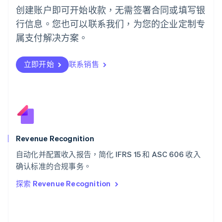
English
创建账户即可开始收款，无需签署合同或填写银
葡萄牙
行信息。您也可以联系我们，为您的企业定制专
Português
English
日本
属支付解决方案。
日本語
English
瑞典
立即开始
联系销售
Svenska
English
瑞士
Deutsch
Français
Italiano
English
塞浦路斯
English
斯洛伐克
English
斯洛文尼亚
Revenue Recognition
English
Italiano
自动化并配置收入报告，简化 IFRS 15 和 ASC 606 收入
泰国
ไทย
English
确认标准的合规事务。
希腊
探索 Revenue Recognition
English
西班牙
Español
English
新加坡