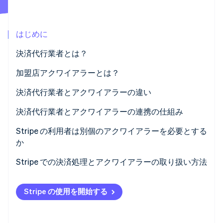
パートナー
Climate
Stripe App Marketplace
カーボンリムーバル
はじめに
Identity
オンライン本人確認
決済代行業者とは？
加盟店アクワイアラーとは？
決済代行業者とアクワイアラーの違い
Stripe Sessions 2026
決済代行業者とアクワイアラーの連携の仕組み
Stripe が AI の経済インフラをどのように構築しているかを
ご覧ください。
Stripe の利用者は別個のアクワイアラーを必要とする
こちらをご覧ください
か
Stripe での決済処理とアクワイアラーの取り扱い方法
Stripe の使用を開始する