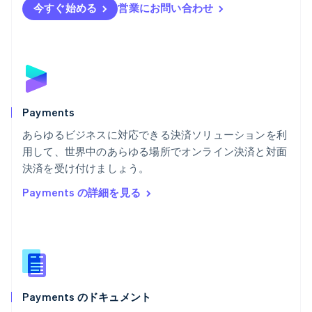
今すぐ始める
営業にお問い合わせ
ブラジル
Português
English
フランス
Français
English
ブルガリア
English
ベルギー
Nederlands
Français
Deutsch
English
Payments
ポーランド
あらゆるビジネスに対応できる決済ソリューションを利
English
用して、世界中のあらゆる場所でオンライン決済と対面
ポルトガル
Português
English
決済を受け付けましょう。
マルタ
Payments の詳細を見る
English
マレーシア
English
简体中文
メキシコ
Español
English
ラトビア
English
Payments のドキュメント
リトアニア
English