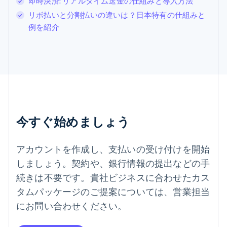
即時決済: リアルタイム送金の仕組みと導入方法
スペイン
リボ払いと分割払いの違いは？日本特有の仕組みと
Español
English
例を紹介
スロバキア
English
スロベニア
English
Italiano
タイ
ไทย
English
チェコ共和国
English
デンマーク
今すぐ始めましょう
English
ドイツ
Deutsch
English
アカウントを作成し、支払いの受け付けを開始
ニュージーランド
しましょう。契約や、銀行情報の提出などの手
English
ノルウェー
続きは不要です。貴社ビジネスに合わせたカス
English
タムパッケージのご提案については、営業担当
ハンガリー
にお問い合わせください。
English
フィンランド
English
Svenska