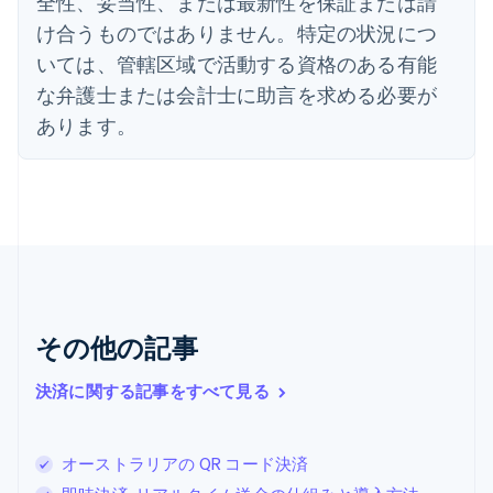
全性、妥当性、または最新性を保証または請
オーストラリア
け合うものではありません。特定の状況につ
English
いては、管轄区域で活動する資格のある有能
オーストリア
Deutsch
English
な弁護士または会計士に助言を求める必要が
オランダ
あります。
Nederlands
English
カナダ
English
Français
キプロス
English
ギリシア
English
クロアチア
English
Italiano
ジブラルタル
その他の記事
English
シンガポール
決済に関する記事をすべて見る
English
简体中文
スイス
Deutsch
Français
Italiano
English
オーストラリアの QR コード決済
スウェーデン
Svenska
English