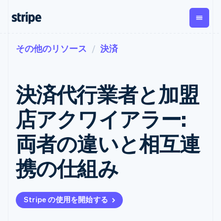
その他のリソース
決済
企業規模別
ドキュメント
学ぶ
支払い
収益
資金管
プラッ
理
フォー
大企業向け
Stripe のドキュメント
ブログ
とマー
Payments
Billing
スタートアップ向け
API リファレンス
導入事例
決済代行業者と加盟
オンライン決
経常収益
ットプ
Global
ライブラリと SDK
ガイド
済
Metronome
Payouts
イス
Stripe Apps
Managed
店アクワイアラー:
従量課金
Payments
第三者
Connec
ユースケース別
マーチャント
サブスクリ
への入
サポート
プション
オブレコード
金
両者の違いと相互連
プラッ
ガイド
エージェンティックコマ
サブスクリ
ソリューショ
Payment links
フォー
ース
サポートに問い合わせる
プションの
ン
決済の
E コマース / ECサイト
オンライン決済を受け付
管理サポートプラン
コーディング
管理
Invoicing
携の仕組み
築
埋込型金融
け
プロフェッショナルサー
1 回限りまた
不要の決済ペ
請求・財務関連
構築済みの決済を実装
ビス
は継続
ージ
Checkout
グローバルビジネス
プラットフォームまたは
構築済み決済
Tax
アプリ内決済
マーケットプレイスを構
消費税と
UI
Stripe の使用を開始する
マーケットプレイス
築する
VAT の自動
Elements
資金管理
サブスクリプションを管
柔軟な UI コン
計算
Revenue
会社
プラットフォーム
理