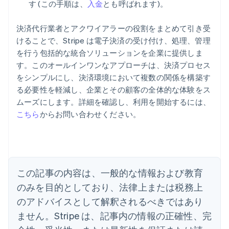
す (この手順は、
入金
とも呼ばれます)。
決済代行業者とアクワイアラーの役割をまとめて引き受
けることで、Stripe は電子決済の受け付け、処理、管理
を行う包括的な統合ソリューションを企業に提供しま
す。このオールインワンなアプローチは、決済プロセス
をシンプルにし、決済環境において複数の関係を構築す
る必要性を軽減し、企業とその顧客の全体的な体験をス
アイルランド
ムーズにします。詳細を確認し、利用を開始するには、
English
こちら
からお問い合わせください。
アメリカ
English
Español
简体中文
アラブ首長国連邦
English
イギリス
English
この記事の内容は、一般的な情報および教育
イタリア
のみを目的としており、法律上または税務上
Italiano
English
インド
のアドバイスとして解釈されるべきではあり
English
ません。Stripe は、記事内の情報の正確性、完
エストニア
English