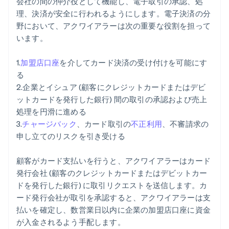
会社の間の仲介役として機能し、電子取引の承認、処
理、決済が安全に行われるようにします。電子決済の分
野において、アクワイアラーは次の重要な役割を担って
います。
1.
加盟店口座
を介してカード決済の受け付けを可能にす
る
2.企業とイシュア (顧客にクレジットカードまたはデビ
ットカードを発行した銀行) 間の取引の承認および売上
処理を円滑に進める
3.
チャージバック
、カード取引の
不正利用
、不審請求の
申し立てのリスクを引き受ける
顧客がカード支払いを行うと、アクワイアラーはカード
発行会社 (顧客のクレジットカードまたはデビットカー
ドを発行した銀行) に取引リクエストを送信します。カ
ード発行会社が取引を承認すると、アクワイアラーは支
払いを確定し、数営業日以内に企業の加盟店口座に資金
が入金されるよう手配します。