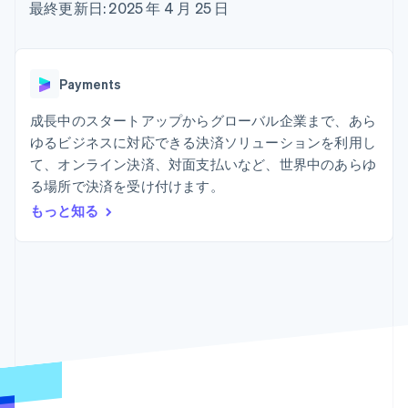
Recognition
ポーネント
最終更新日: 2025 年 4 月 25 日
SaaS
従量課金請求を提供
決済手段
製品ロードマップ
ステーブルコイン担保型
会計管理の
125 以上の決
Sessions 年次カンファ
のカードを発行
自動化
済手段を利用
レンス
エージェントによるサー
Stripe
可能
Terminal
採用情報
ビスのプロビジョニング
Payments
Sigma
業種別
対面支払い
ニュースルーム
と管理
カスタムレ
Authorization
Stripe Press
成長中のスタートアップからグローバル企業まで、あら
ポート
Boost
AI 企業
Data
決済成功率の
ゆるビジネスに対応できる決済ソリューションを利用し
クリエイターエコノミ―
Pipeline
最適化
ゲーム
て、オンライン決済、対面支払いなど、世界中のあらゆ
リソース
データの同
Link
ホスピタリティ、旅行、
お問い合わせ
る場所で決済を受け付けます。
期
スピーディー
レジャー
な決済
保険
アプリへの導入
もっと知る
営業にお問い合わせ
メディアおよびエンター
コードサンプル
パートナーになる
テインメント
開発者のブログ
非営利団体
API ステータス
プロフェッショナルサー
その他
ビス
Product roadmap
パブリックセクター
今後の予定を確認
小売業
Radar
不正防止
エコシステム
Atlas
スタートアップの企業設立