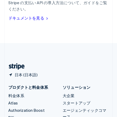
Stripe の支払い API の導入方法について、ガイドをご覧
リヒテンシュタイン
ください。
Deutsch
English
ルーマニア
ドキュメントを見る
English
ルクセンブルグ
Français
Deutsch
English
中国香港特別行政区
English
简体中文
中国本土
简体中文
English
日本
日本語
English
日本 (日本語)
プロダクトと料金体系
ソリューション
料金体系
大企業
Atlas
スタートアップ
Authorization Boost
エージェンティックコマ
ース