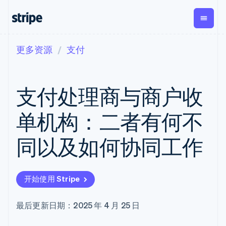
更多资源
支付
按企业阶段
文档
学习
支付
营收
资金管
平台
理
易市
大型企业
Stripe 文档
博客
Payments
Billing
初创企业
API 参考文档
客户案例
支付处理商与商户收
在线支付
经常性收入
Global
Conn
库与 SDK
指南
Payment links
Metronome
Payouts
Stripe Apps
按用量计费
平台
单机构：二者有何不
无代码支付
Subscriptions
向第三
按应用场景
Checkout
方打款
支持
预构建支付界
订阅管理
Crypto
同以及如何协同工作
指南
智能体商务
面
Invoicing
钱包、
加密货币
获取支持
一次性或定期
Elements
稳定币
电子商务
接受线上付款
托管支持方案
灵活的 UI 组件
账单
发行和
嵌入式金融
实施预置结账流程
专业服务
Payment
Tax
发卡基
开始使用 Stripe
财务自动化
构建平台或交易市场
methods
销售税和增值
础设施
全球化企业
管理订阅
接入 125+ 种支
税自动化
应用内支付
提供按用量计费
付方式
Revenue
最后更新日期：2025 年 4 月 25 日
交易市场
发行稳定币支持的支付卡
Terminal
Recognition
公司
资金管理
通过智能体配置和管理服
线下支付
会计自动化
平台
务