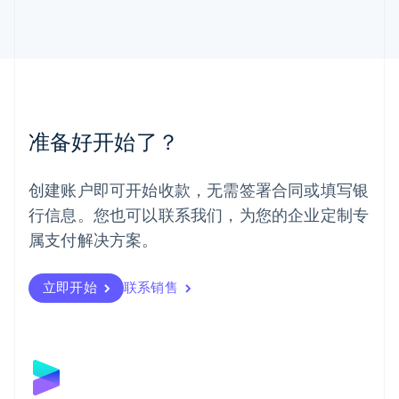
English
马来西亚
English
简体中文
美国
English
Español
简体中文
墨西哥
Español
English
准备好开始了？
挪威
English
葡萄牙
创建账户即可开始收款，无需签署合同或填写银
Português
English
行信息。您也可以联系我们，为您的企业定制专
日本
日本語
English
属支付解决方案。
瑞典
Svenska
English
瑞士
立即开始
联系销售
Deutsch
Français
Italiano
English
塞浦路斯
English
斯洛伐克
English
斯洛文尼亚