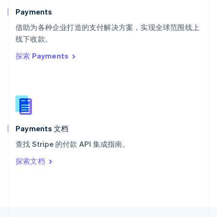
English
Italiano
Payments
泰国
ไทย
English
借助为各种企业打造的支付解决方案，实现全球范围线上
希腊
线下收款。
English
探索 Payments
西班牙
Español
English
新加坡
English
简体中文
新西兰
English
匈牙利
English
Payments 文档
意大利
查找 Stripe 的付款 API 集成指南。
Italiano
English
印度
探索文档
English
英国
English
直布罗陀
English
中国内地