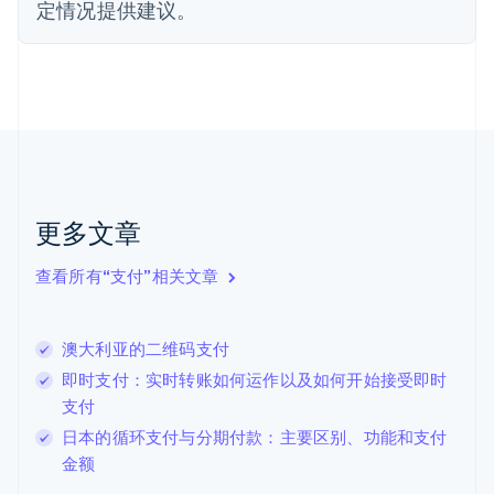
定情况提供建议。
Français
English
芬兰
English
Svenska
荷兰
Nederlands
English
加拿大
English
Français
捷克
English
克罗地亚
更多文章
English
Italiano
拉脱维亚
查看所有“支付”相关文章
English
立陶宛
English
澳大利亚的二维码支付
列支敦士登
Deutsch
English
即时支付：实时转账如何运作以及如何开始接受即时
卢森堡
支付
Français
Deutsch
English
日本的循环支付与分期付款：主要区别、功能和支付
罗马尼亚
金额
English
马尔他