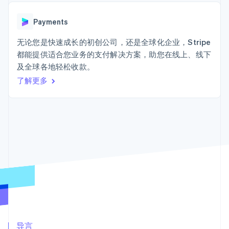
Authorization
Stripe Sigma
产品路线图
SaaS
Boost
自定义报告
Sessions 年度大会
支付成功率优
Data Pipeline
Payments
招聘
化
数据同步
资讯中心
Link
资源
无论您是快速成长的初创公司，还是全球化企业，Stripe
Stripe Press
加速结账
按行业
都能提供适合您业务的支付解决方案，助您在线上、线下
应用集成
及全球各地轻松收款。
AI 企业
代码示例
创作者经济
开发者博客
了解更多
联系
游戏
API 状态
更多
酒店、旅游与休闲
联系销售
Product roadmap
保险
成为合作伙伴
了解未来规划
媒体与娱乐
非营利组织
Radar
专业服务
欺诈防范
公共部门
Atlas
零售
初创企业注册
Climate
碳移除
生态系统
合作伙伴
Stripe App Marketplace
导言