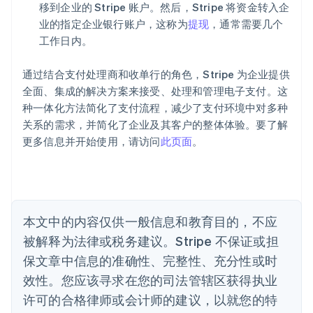
阿联酋
移到企业的 Stripe 账户。然后，Stripe 将资金转入企
English
业的指定企业银行账户，这称为
提现
，通常需要几个
爱尔兰
工作日内。
English
爱沙尼亚
English
通过结合支付处理商和收单行的角色，Stripe 为企业提供
奥地利
全面、集成的解决方案来接受、处理和管理电子支付。这
Deutsch
English
种一体化方法简化了支付流程，减少了支付环境中对多种
澳大利亚
关系的需求，并简化了企业及其客户的整体体验。要了解
English
巴西
更多信息并开始使用，请访问
此页面
。
Português
English
保加利亚
English
比利时
Nederlands
Français
Deutsch
English
本文中的内容仅供一般信息和教育目的，不应
波兰
被解释为法律或税务建议。Stripe 不保证或担
English
丹麦
保文章中信息的准确性、完整性、充分性或时
English
效性。您应该寻求在您的司法管辖区获得执业
德国
Deutsch
English
许可的合格律师或会计师的建议，以就您的特
法国