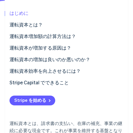
パートナー
Climate
Stripe App Marketplace
はじめに
カーボンリムーバル
Identity
運転資本とは？
オンライン本人確認
運転資本増加額の計算方法は？
運転資本が増加する原因は？
在庫を大量に調達した
運転資本の増加は良いのか悪いのか？
Stripe Sessions 2026
Stripe が AI の経済インフラをどのように構築しているかを
顧客の支払いが遅れている
運転資本効率を向上させるには？
ご覧ください。
こちらをご覧ください
請求書を早期に支払った
回収のスピードアップ
Stripe Capital でできること
短期資金を調達した
より長く現金を保有する
Stripe を始める
成長中である
在庫に注意
無駄を省く
運転資本とは、請求書の支払い、在庫の補充、事業の継
大きな出費は戦略的に
続に必要な現金です。これが事業を維持する基盤となり