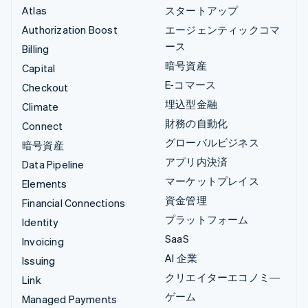
Atlas
スタートアップ
Authorization Boost
エージェンティックコマ
ース
Billing
暗号資産
Capital
E-コマース
Checkout
埋込型金融
Climate
財務の自動化
Connect
グローバルビジネス
暗号資産
アプリ内決済
Data Pipeline
マーケットプレイス
Elements
資金管理
Financial Connections
プラットフォーム
Identity
SaaS
Invoicing
AI 企業
Issuing
クリエイターエコノミ―
Link
ゲーム
Managed Payments