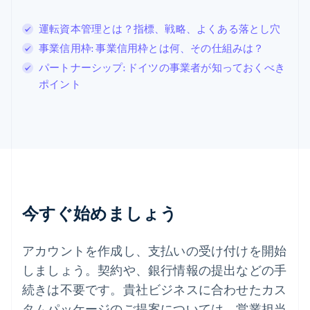
スイス
Deutsch
Français
Italiano
English
運転資本管理とは？指標、戦略、よくある落とし穴
スウェーデン
Svenska
English
事業信用枠: 事業信用枠とは何、その仕組みは？
スペイン
パートナーシップ: ドイツの事業者が知っておくべき
Español
English
ポイント
スロバキア
English
スロベニア
English
Italiano
タイ
ไทย
English
チェコ共和国
English
デンマーク
今すぐ始めましょう
English
ドイツ
Deutsch
English
アカウントを作成し、支払いの受け付けを開始
ニュージーランド
しましょう。契約や、銀行情報の提出などの手
English
ノルウェー
続きは不要です。貴社ビジネスに合わせたカス
English
タムパッケージのご提案については、営業担当