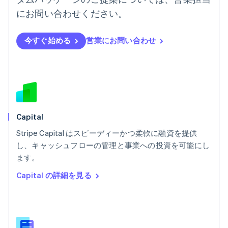
ハンガリー
にお問い合わせください。
English
フィンランド
English
Svenska
今すぐ始める
営業にお問い合わせ
ブラジル
Português
English
フランス
Français
English
ブルガリア
English
ベルギー
Nederlands
Français
Deutsch
English
Capital
ポーランド
Stripe Capital はスピーディーかつ柔軟に融資を提供
English
し、キャッシュフローの管理と事業への投資を可能にし
ポルトガル
Português
English
ます。
マルタ
Capital の詳細を見る
English
マレーシア
English
简体中文
メキシコ
Español
English