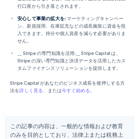
行口座から引き落とされます。
安心して事業の拡大を:
マーケティングキャンペー
ン、新規採用、在庫拡充などの成長施策に資金を投
入できます。持分や個人資産を減らす必要がありま
せん。
__ Stripe の専門知識を活用:__ Stripe Capital は、
Stripe の深い専門知識と決済データを活用したカス
タムファイナンスソリューションを提供します。
アイルランド
Stripe Capital があなたのビジネス成長を後押しする方
English
法を
詳しく見る
、または
今すぐ始める
。
アメリカ
English
Español
简体中文
アラブ首長国連邦
English
イギリス
English
この記事の内容は、一般的な情報および教育
イタリア
のみを目的としており、法律上または税務上
Italiano
English