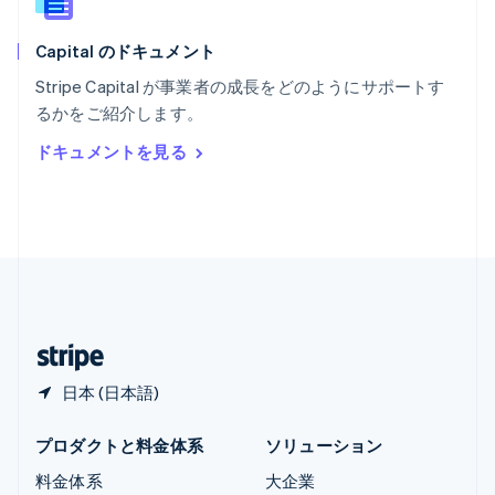
ラトビア
English
Capital のドキュメント
リトアニア
English
Stripe Capital が事業者の成長をどのようにサポートす
リヒテンシュタイン
るかをご紹介します。
Deutsch
English
ルーマニア
ドキュメントを見る
English
ルクセンブルグ
Français
Deutsch
English
中国香港特別行政区
English
简体中文
中国本土
简体中文
English
日本
日本語
English
日本 (日本語)
プロダクトと料金体系
ソリューション
料金体系
大企業