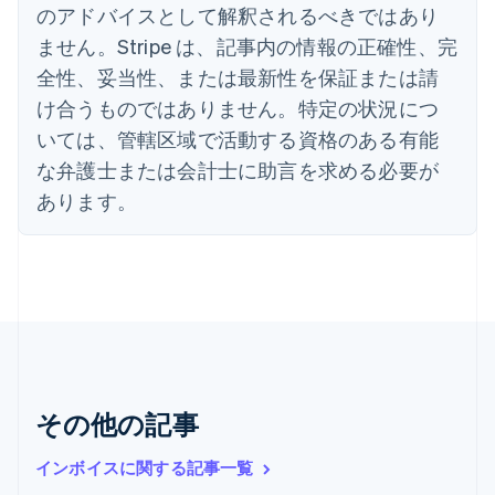
インド
のアドバイスとして解釈されるべきではあり
English
ません。Stripe は、記事内の情報の正確性、完
エストニア
全性、妥当性、または最新性を保証または請
English
オーストラリア
け合うものではありません。特定の状況につ
English
いては、管轄区域で活動する資格のある有能
オーストリア
Deutsch
English
な弁護士または会計士に助言を求める必要が
オランダ
あります。
Nederlands
English
カナダ
English
Français
キプロス
English
ギリシア
English
クロアチア
English
Italiano
ジブラルタル
その他の記事
English
シンガポール
インボイスに関する記事一覧
English
简体中文