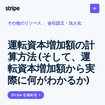
その他のリソース
会社設立・法人化
企業規模別
ドキュメント
学ぶ
支払い
収益
資金管
プラッ
理
フォー
大企業向け
Stripe のドキュメント
ブログ
とマー
Payments
Billing
スタートアップ向け
API リファレンス
導入事例
運転資本増加額の計
オンライン決
経常収益
ットプ
Global
ライブラリと SDK
ガイド
済
Metronome
Payouts
イス
Stripe Apps
Managed
算方法 (そして、運
従量課金
Payments
第三者
Connec
ユースケース別
マーチャント
サブスクリ
への入
サポート
プション
オブレコード
金
転資本増加額から実
プラッ
ガイド
エージェンティックコマ
サブスクリ
ソリューショ
Payment links
フォー
ース
サポートに問い合わせる
プションの
ン
決済の
E コマース / ECサイト
オンライン決済を受け付
管理サポートプラン
コーディング
管理
Invoicing
際に何がわかるか)
築
埋込型金融
け
プロフェッショナルサー
1 回限りまた
不要の決済ペ
請求・財務関連
構築済みの決済を実装
ビス
は継続
ージ
Checkout
グローバルビジネス
プラットフォームまたは
構築済み決済
Tax
アプリ内決済
マーケットプレイスを構
消費税と
UI
Stripe を始める
マーケットプレイス
築する
VAT の自動
Elements
資金管理
サブスクリプションを管
柔軟な UI コン
計算
Revenue
会社
プラットフォーム
理