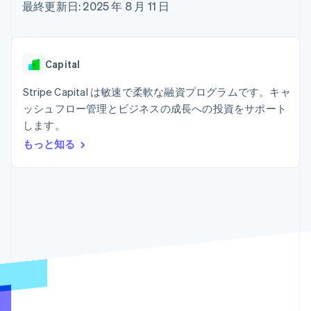
Recognition
ポーネント
最終更新日: 2025 年 8 月 11 日
SaaS
従量課金請求を提供
決済手段
製品ロードマップ
ステーブルコイン担保型
会計管理の
125 以上の決
Sessions 年次カンファ
のカードを発行
自動化
済手段を利用
レンス
エージェントによるサー
Stripe
可能
Terminal
採用情報
ビスのプロビジョニング
Capital
Sigma
業種別
対面支払い
ニュースルーム
と管理
カスタムレ
Authorization
Stripe Press
Stripe Capital は敏速で柔軟な融資プログラムです。キャ
ポート
Boost
AI 企業
Data
決済成功率の
ッシュフロー管理とビジネスの成長への投資をサポート
クリエイターエコノミ―
Pipeline
最適化
ゲーム
します。
リソース
データの同
Link
ホスピタリティ、旅行、
お問い合わせ
もっと知る
期
スピーディー
レジャー
な決済
保険
アプリへの導入
営業にお問い合わせ
メディアおよびエンター
コードサンプル
パートナーになる
テインメント
開発者のブログ
非営利団体
API ステータス
プロフェッショナルサー
その他
ビス
Product roadmap
パブリックセクター
今後の予定を確認
小売業
Radar
不正防止
エコシステム
Atlas
スタートアップの企業設立