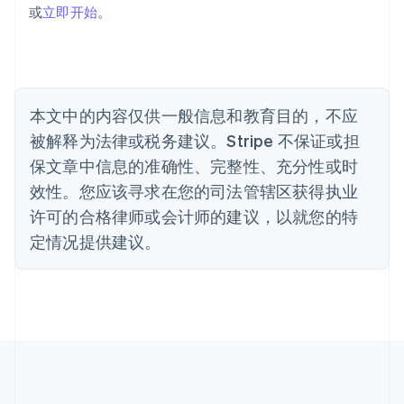
保加利亚
或
立即开始
。
English
比利时
Nederlands
Français
Deutsch
English
波兰
English
丹麦
本文中的内容仅供一般信息和教育目的，不应
English
被解释为法律或税务建议。Stripe 不保证或担
德国
保文章中信息的准确性、完整性、充分性或时
Deutsch
English
法国
效性。您应该寻求在您的司法管辖区获得执业
Français
English
许可的合格律师或会计师的建议，以就您的特
芬兰
定情况提供建议。
English
Svenska
荷兰
Nederlands
English
加拿大
English
Français
捷克
English
克罗地亚
English
Italiano