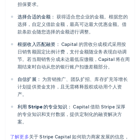
担保要求。
选择合适的金额：
获得适合您企业的金额。根据您的
选择，自定义借款金额，最高可达最大优惠金额。借
款条款会随您选择的金额进行调整。
根据收入匹配融资：
Capital 的营收分成模式采用按
日销售额固定比例计费，支付金额随业务表现自动调
节。若当期销售分成未达最低应缴额，Capital 将在周
阿联酋
期结束时自动从您的银行账户扣缴差额部分。
English
爱尔兰
自信扩展：
为营销推广、团队扩招、库存扩充等增长
English
计划提供资金支持，且无需稀释股权或动用个人资
爱沙尼亚
产。
English
奥地利
利用 Stripe 的专业知识：
Capital 借助 Stripe 深厚
Deutsch
English
的专业知识和支付数据，提供定制化的融资解决方
澳大利亚
案。
English
巴西
Português
English
了解更多
关于 Stripe Capital 如何助力商家发展的信息，