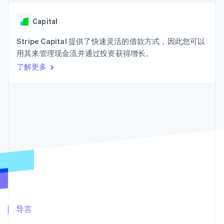
Authorization
Stripe Sigma
产品路线图
SaaS
Boost
自定义报告
Sessions 年度大会
支付成功率优
Data Pipeline
Capital
招聘
化
数据同步
资讯中心
Link
资源
Stripe Capital 提供了快速灵活的借款方式，因此您可以
Stripe Press
加速结账
按行业
用其来管理现金流并通过投资获得增长。
应用集成
了解更多
AI 企业
代码示例
创作者经济
开发者博客
联系
游戏
API 状态
更多
酒店、旅游与休闲
联系销售
Product roadmap
保险
成为合作伙伴
了解未来规划
媒体与娱乐
非营利组织
Radar
专业服务
欺诈防范
公共部门
Atlas
零售
初创企业注册
Climate
碳移除
生态系统
合作伙伴
导言
Stripe App Marketplace