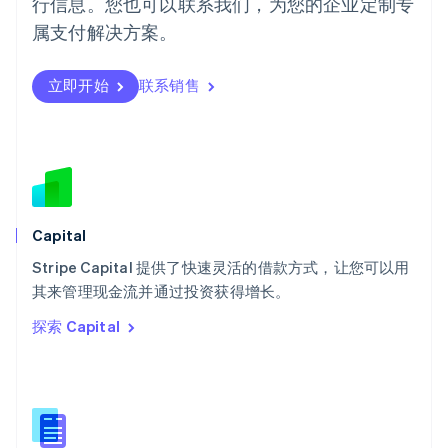
行信息。您也可以联系我们，为您的企业定制专
日本
日本語
English
属支付解决方案。
瑞典
Svenska
English
瑞士
立即开始
联系销售
Deutsch
Français
Italiano
English
塞浦路斯
English
斯洛伐克
English
斯洛文尼亚
English
Italiano
Capital
泰国
ไทย
English
Stripe Capital 提供了快速灵活的借款方式，让您可以用
希腊
其来管理现金流并通过投资获得增长。
English
探索 Capital
西班牙
Español
English
新加坡
English
简体中文
新西兰
English