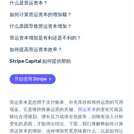
什么是营运资本？
Stripe Sessions 2026
如何计算营运资本的增加额？
了解 Stripe 如何为 AI 构建经济基础设施。
立即观看
什么原因导致营运资本增加？
您储备了存货
营运资本增加是有利还是不利的？
客户的付款速度变慢
如何提高营运资本效率？
您提前支付了账单
加速收款
Stripe Capital 如何提供帮助
您获得了短期现金流
延长现金持有时间
开始使用 Stripe
您的业务在增长
注意您的库存
有策略地安排大额支出时间
营运资本是您用于支付账单、补充库存和维持运营的可用
收紧周期
现金。它是维持商家运营的关键。
营运资本
的变化可能反
映出合理规划、增长压力或潜在低效率，但唯有深入分析
巧妙使用短期资金
变化的原因，才能得出结论。下面，我们将解释如何计算
营运资本的增加、这种增加究竟意味着什么，以及如何让