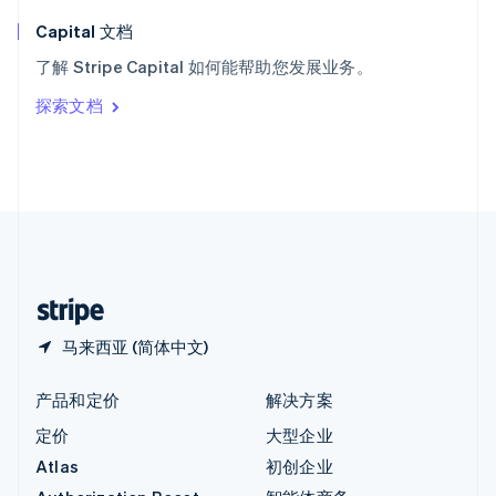
匈牙利
English
Capital 文档
意大利
了解 Stripe Capital 如何能帮助您发展业务。
Italiano
English
印度
探索文档
English
英国
English
直布罗陀
English
中国内地
简体中文
English
中国香港特别行政区
English
简体中文
马来西亚 (简体中文)
产品和定价
解决方案
定价
大型企业
Atlas
初创企业