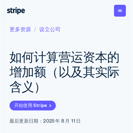
更多资源
设立公司
按企业阶段
文档
学习
支付
营收
资金管
平台
理
易市
大型企业
Stripe 文档
博客
Payments
Billing
初创企业
API 参考文档
客户案例
如何计算营运资本的
在线支付
经常性收入
Global
Conn
库与 SDK
指南
Payment links
Metronome
Payouts
Stripe Apps
按用量计费
平台
增加额（以及其实际
无代码支付
Subscriptions
向第三
按应用场景
Checkout
方打款
支持
预构建支付界
订阅管理
Crypto
含义）
指南
智能体商务
面
Invoicing
钱包、
加密货币
获取支持
一次性或定期
Elements
稳定币
电子商务
接受线上付款
托管支持方案
灵活的 UI 组件
账单
发行和
嵌入式金融
实施预置结账流程
专业服务
Payment
Tax
发卡基
开始使用 Stripe
财务自动化
构建平台或交易市场
methods
销售税和增值
础设施
全球化企业
管理订阅
接入 125+ 种支
税自动化
应用内支付
提供按用量计费
付方式
Revenue
最后更新日期：2025 年 8 月 11 日
交易市场
发行稳定币支持的支付卡
Terminal
Recognition
公司
资金管理
通过智能体配置和管理服
线下支付
会计自动化
平台
务