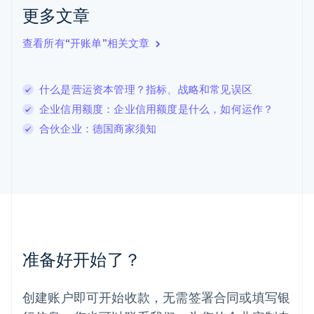
拉脱维亚
更多文章
English
立陶宛
查看所有“开账单”相关文章
English
列支敦士登
Deutsch
English
卢森堡
什么是营运资本管理？指标、战略和常见误区
Français
Deutsch
English
企业信用额度：企业信用额度是什么，如何运作？
罗马尼亚
合伙企业：德国商家须知
English
马尔他
English
马来西亚
English
简体中文
美国
English
Español
简体中文
墨西哥
Español
English
准备好开始了？
挪威
English
葡萄牙
创建账户即可开始收款，无需签署合同或填写银
Português
English