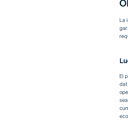
O
La 
gar
req
Lu
El 
dat
ope
sea
cum
eco