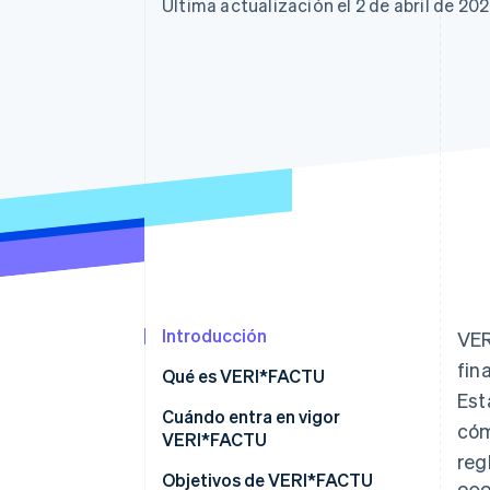
Authorization Boost
Data Pipeline
Última actualización el 2 de abril de 20
Optimizaciones de aceptación
Sincronización de d
Link
Proceso de compra acelerado
Financial Connections
Datos de ctas. financieras
vinculadas
Introducción
VER
fin
Qué es VERI*FACTU
Est
Cuándo entra en vigor
cóm
VERI*FACTU
reg
Objetivos de VERI*FACTU