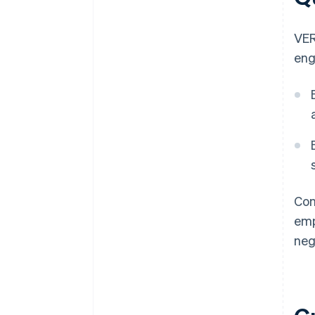
VER
eng
Con
emp
neg