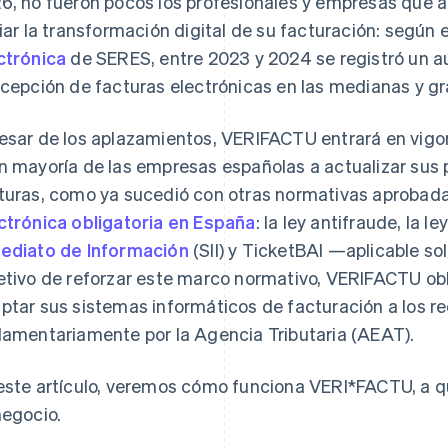
6, no fueron pocos los profesionales y empresas que
ciar la transformación digital de su facturación: según 
ctrónica
de SERES, entre 2023 y 2024 se registró un a
ecepción de facturas electrónicas en las medianas y 
esar de los aplazamientos, VERI
FACTU entrará en vigor
n mayoría de las empresas españolas a actualizar sus 
turas, como ya sucedió con otras normativas aprobad
ctrónica obligatoria en España
: la ley antifraude, la le
ediato de Información
(SII) y TicketBAI —aplicable so
etivo de reforzar este marco normativo, VERI
FACTU obl
ptar sus sistemas informáticos de facturación a los re
lamentariamente por la Agencia Tributaria (AEAT).
este artículo, veremos cómo funciona VERI*FACTU, a qu
negocio.