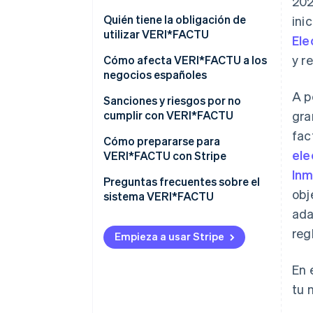
202
Lucha contra el fraude fiscal
Quién tiene la obligación de
ini
utilizar VERI*FACTU
Ele
Digitalizar y estandarizar los
y r
procesos de facturación
Quién no tiene la obligación de
Cómo afecta VERI*FACTU a los
utilizar VERI*FACTU
negocios españoles
Fomentar la transparencia y la
A p
verificación ciudadana
Asegurarse de que el software
Sanciones y riesgos por no
cumple los requisitos
cumplir con VERI*FACTU
gra
fac
Incluir elementos adicionales en
Sanciones económicas
Cómo prepararse para
ele
las facturas
VERI*FACTU con Stripe
Riesgos fiscales y legales
Inm
Cerciorarse de que el software
Preguntas frecuentes sobre el
obj
incluye la información
sistema VERI*FACTU
obligatoria en los registros de
ada
facturación
reg
Empieza a usar Stripe
En 
tu 