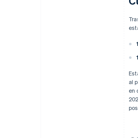
C
Tra
est
Est
al 
en 
202
pos