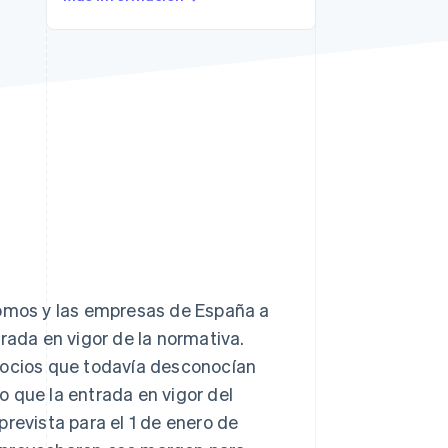
Stripe Sessions 2026
Descubre cómo Stripe
está construyendo la
infraestructura
económica para la IA.
Ver ahora
mos y las empresas de España a
rada en vigor de la normativa.
egocios que todavía desconocían
 que la entrada en vigor del
evista para el 1 de enero de