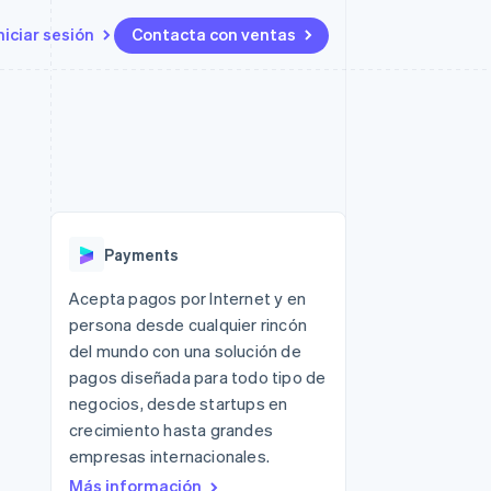
niciar sesión
Contacta con ventas
Recursos
Ecosystem
Contacto
 marketplaces
Más
Integraciones de aplicaciones
Socios
Contacta con ventas
Product roadmap
ento
Muestras de código
Stripe App Marketplace
Conviértete en socio
Descubre lo que viene
ataformas
Blog de desarrolladores
 platforms
Estado de la API
Radar
ncieros
Prevención de fraude
Payments
Atlas
s y virtuales
Constitución de una startup
ro
Acepta pagos por Internet y en
es
persona desde cualquier rincón
Climate
Eliminación de dióxido de
del mundo con una solución de
carbono
pagos diseñada para todo tipo de
Identity
negocios, desde startups en
Verificación de identidad en
crecimiento hasta grandes
línea
empresas internacionales.
Más información