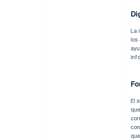
Di
La 
los
ayu
inf
Fo
El 
que
cor
con
que