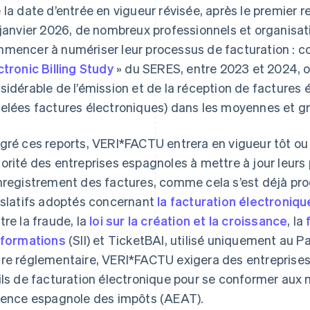
 la date d’entrée en vigueur révisée, après le premier re
 janvier 2026, de nombreux professionnels et organisati
mencer à numériser leur processus de facturation : 
ctronic Billing Study
» du SERES, entre 2023 et 2024, 
sidérable de l’émission et de la réception de factures
elées factures électroniques) dans les moyennes et gr
gré ces reports, VERI*FACTU entrera en vigueur tôt ou 
orité des entreprises espagnoles à mettre à jour leurs
nregistrement des factures, comme cela s’est déjà pro
islatifs adoptés concernant
la facturation électroniq
tre la fraude, la
loi sur la création et la croissance
, la
nformations
(SII) et TicketBAI, utilisé uniquement au P
re réglementaire, VERI*FACTU exigera des entreprises 
ils de facturation électronique pour se conformer aux
gence espagnole des impôts (AEAT).