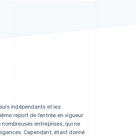
Stripe Sessions 2026
Découvrez comment
Stripe construit
l’infrastructure
économique pour l’IA.
Regarder
leurs indépendants et les
ième report de l’entrée en vigueur
de nombreuses entreprises, qui ne
exigences. Cependant, étant donné