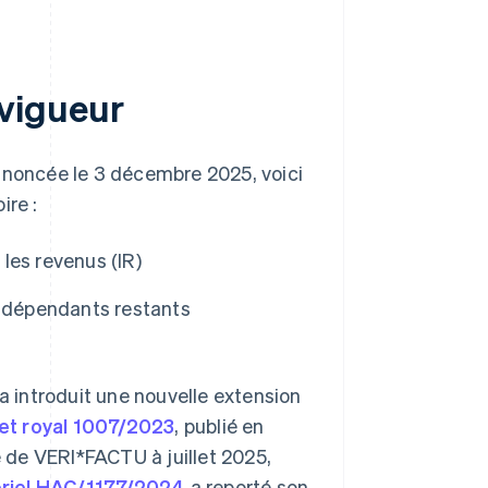
vigueur
annoncée le 3 décembre 2025, voici
ire :
 les revenus (IR)
 indépendants restants
i a introduit une nouvelle extension
et royal 1007/2023
, publié en
e de VERI*FACTU à juillet 2025,
tériel HAC/1177/2024
a reporté son