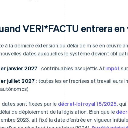
uand VERI*FACTU entrera en 
te à la dernière extension du délai de mise en œuvre 
 nouvelles dates auxquelles le système devient obligato
1er janvier 2027
: contribuables assujettis à l’
impôt
sur
1er juillet 2027
: toutes les entreprises et travailleurs
(autónomos)
 dates sont fixées par le
décret-loi royal 15/2025
, qu
délai de déploiement de la législation. Bien que le
décr
embre 2023, ait fixé la date d’entrée en vigueur initial
ns d’un an plus tard (en octobre 2024),
l’arrêté minis