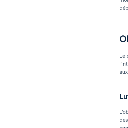
dép
O
Le 
l’i
aux
Lu
L’o
des
emp