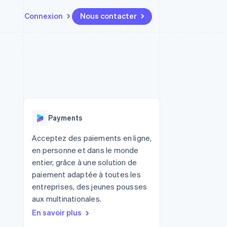
Connexion
Nous contacter
Ressources
Écosystème
Contact
t places de
Plus
Intégrations d'applications
Partenaires
Nous contacter
Product roadmap
ssions
Exemples de code
Stripe App Marketplace
Devenir partenaire
Découvrez ce qui vous attend
Blog des développeurs
r les
rs
État des API
Radar
Prévention de la fraude
Payments
Atlas
tif
Constitution d'une entreprise
Acceptez des paiements en ligne,
en personne et dans le monde
Climate
Élimination du carbone
entier, grâce à une solution de
paiement adaptée à toutes les
Identity
Vérification de l'identité
entreprises, des jeunes pousses
aux multinationales.
En savoir plus