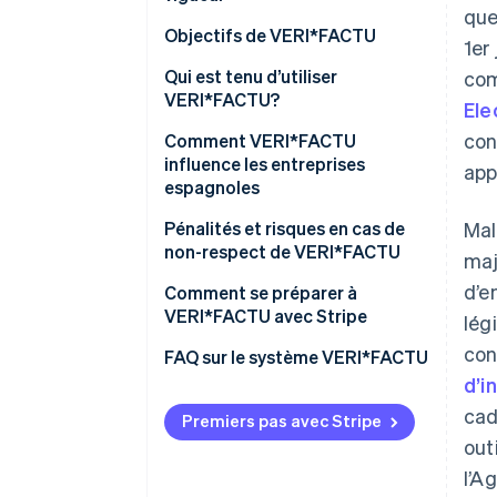
que
Objectifs de VERI*FACTU
1er
Lutter contre la fraude fiscale
Qui est tenu d’utiliser
com
VERI*FACTU?
Ele
Numérisation et
con
standardisation des processus
Qui n’est pas tenu d’utiliser
Comment VERI*FACTU
de facturation
VERI*FACTU?
influence les entreprises
app
espagnoles
Promouvoir la transparence et
la surveillance citoyenne
Assurez-vous que le logiciel
Pénalités et risques en cas de
Mal
répond aux exigences
non-respect de VERI*FACTU
maj
d’e
Inclure des éléments
Sanctions financières
Comment se préparer à
supplémentaires sur les
VERI*FACTU avec Stripe
lég
Risques fiscaux et juridiques
factures
con
FAQ sur le système VERI*FACTU
Assurez-vous que le logiciel
d’i
inclut les informations
cad
Premiers pas avec Stripe
obligatoires sur les documents
out
de facturation
l’A