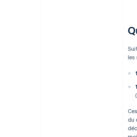
Q
Sui
les
Ces
du 
déc
moi