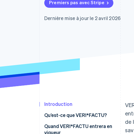
Authorization Boost
Premiers pas avec Stripe
Optimisation des acceptations
Link
Paiements accélérés
Dernière mise à jour le 2 avril 2026
Introduction
VER
ent
Qu’est-ce que VERI*FACTU?
de 
Quand VERI*FACTU entrera en
sav
vigueur