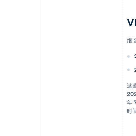
V
继
这
20
年 
时