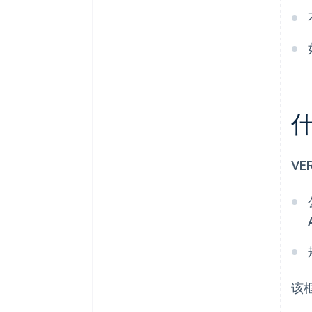
什
VE
该