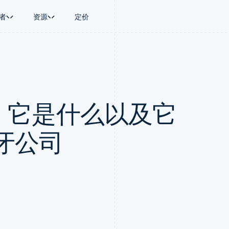
者
资源
定价
景
指南
按行业
公司
资金管理
平台和交易市
商务
持
接受线上付款
AI 企业
产品路线图
Global Payouts
Connect
币
持方案
实施预置结账流程
创作者经济
Sessions 年度大会
向第三方打款
平台支付
务
务
构建平台或交易市场
游戏
招聘
Crypto
TU：它是什么以及它
金融
管理订阅
酒店、旅游与休闲
资讯中心
钱包、稳定币发行和发卡基础设
动化
提供按用量计费
保险
Stripe Press
施
企业
发行稳定币支持的支付卡
媒体与娱乐
支付
通过智能体配置和管理服务
非营利组织
牙公司
场
专业服务
理
公共部门
零售
化
on