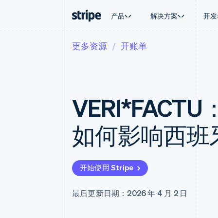
产品
解决方案
开发
更多资源
开账单
按企业阶段
文档
学习
按应用场
支持
支付
营收
大型企业
Stripe 文档
博客
智能体
获取支
Payments
Billing
初创企业
API 参考文档
客户案例
加密货
托管支
在线支付
经常性收入
库与 SDK
指南
电子商
专业服
Payment links
Metronome
Stripe Apps
VERI*FAC
嵌入式
无代码支付
按用量计费
财务自
Checkout
Subscriptions
全球化
预构建支付界面
订阅管理
应用内
如何影响西班
Elements
Invoicing
交易市
灵活的 UI 组件
一次性或定期账单
资金管
Payment methods
Tax
平台
接入 125+ 种支付方式
销售税和增值税自动
SaaS
Terminal
Revenue Recogniti
开始使用 Stripe
线下支付
会计自动化
Authorization Boost
Stripe Sigma
支付成功率优化
自定义报告
最后更新日期：2026 年 4 月 2 日
Link
Data Pipeline
加速结账
数据同步