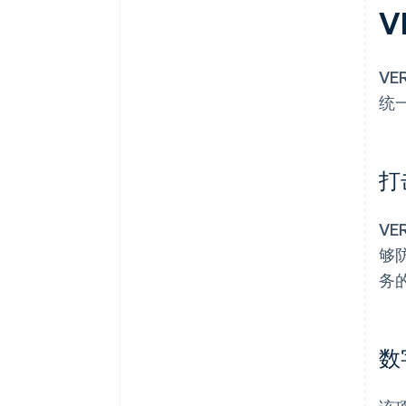
V
VE
统
打
V
够
务
数