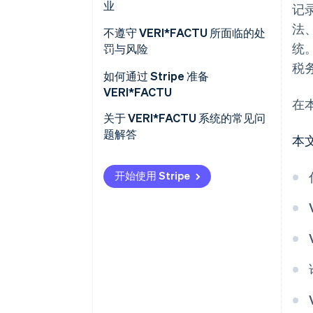
业
记
促进透明度和公民监督
法
确保软件符合要求
不遵守 VERI*FACTU 所面临的处
统
罚与风险
在账单上加入额外元素
税务
财务处罚
如何通过 Stripe 准备
确保软件在计费记录中包含必需
VERI*FACTU
信息
税务与法律风险
在
关于 VERI*FACTU 系统的常见问
题解答
本
开始使用 Stripe