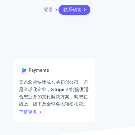
登录
联系销售
资源
生态系统
联系
场
更多
应用集成
合作伙伴
联系销售
Product roadmap
代码示例
Stripe App Marketplace
成为合作伙伴
了解未来规划
开发者博客
API 状态
Radar
欺诈防范
Payments
Atlas
初创企业注册
无论您是快速成长的初创公司，还
是全球化企业，Stripe 都能提供适
Climate
碳移除
合您业务的支付解决方案，助您在
线上、线下及全球各地轻松收款。
了解更多