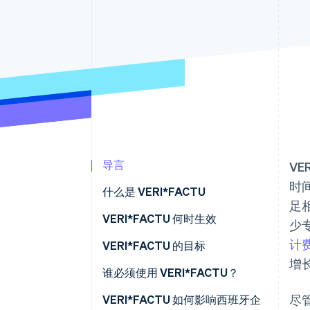
导言
V
时
什么是 VERI*FACTU
足
VERI*FACTU 何时生效
少
计
VERI*FACTU 的目标
增
打击税务欺诈
谁必须使用 VERI*FACTU？
尽
数字化和标准化计费流程
谁不需要使用 VERI*FACTU？
VERI*FACTU 如何影响西班牙企