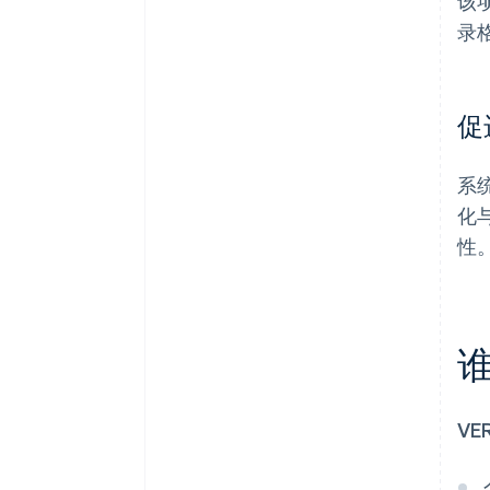
该
录
促
系
化
性
谁
VE