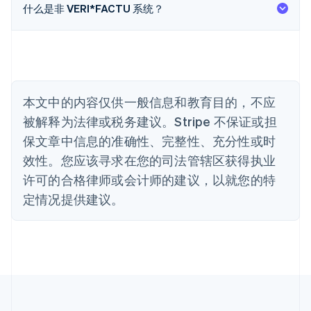
Português
English
什么是非 VERI*FACTU 系统？
保加利亚
English
比利时
Nederlands
Français
Deutsch
English
波兰
English
丹麦
本文中的内容仅供一般信息和教育目的，不应
English
被解释为法律或税务建议。Stripe 不保证或担
德国
保文章中信息的准确性、完整性、充分性或时
Deutsch
English
法国
效性。您应该寻求在您的司法管辖区获得执业
Français
English
许可的合格律师或会计师的建议，以就您的特
芬兰
定情况提供建议。
English
Svenska
荷兰
Nederlands
English
加拿大
English
Français
捷克
English
克罗地亚