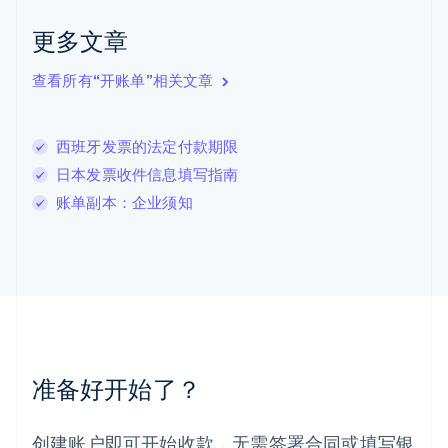
English
Italiano
拉脱维亚
更多文章
English
立陶宛
查看所有“开账单”相关文章
English
列支敦士登
Deutsch
English
卢森堡
西班牙发票的法定付款期限
Français
Deutsch
English
日本发票收件信息填写指南
罗马尼亚
账单副本：企业须知
English
马尔他
English
马来西亚
English
简体中文
美国
English
Español
简体中文
墨西哥
Español
English
准备好开始了？
挪威
English
葡萄牙
创建账户即可开始收款，无需签署合同或填写银