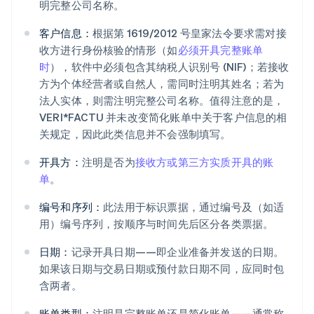
明完整公司名称。
客户信息：
根据第 1619/2012 号皇家法令要求需对接
收方进行身份核验的情形（如
必须开具完整账单
时
），软件中必须包含其纳税人识别号 (NIF)；若接收
方为个体经营者或自然人，需同时注明其姓名；若为
法人实体，则需注明完整公司名称。值得注意的是，
VERI*FACTU 并未改变简化账单中关于客户信息的相
关规定，因此此类信息并不会强制填写。
开具方：
注明是否为
接收方或第三方实质开具的账
单
。
编号和序列：
此法用于标识票据，通过编号及（如适
用）编号序列，按顺序与时间先后区分各类票据。
日期：
记录开具日期——即企业准备并发送的日期。
如果该日期与交易日期或预付款日期不同，应同时包
含两者。
账单类型：
注明是完整账单还是简化账单——通常称