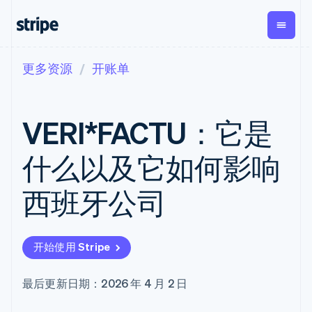
更多资源
开账单
按企业阶段
文档
学习
支付
营收
资金管
平台
理
易市
大型企业
Stripe 文档
博客
Payments
Billing
初创企业
API 参考文档
客户案例
VERI*FACTU：它是
在线支付
经常性收入
Global
Conn
库与 SDK
指南
Managed
Metronome
Payouts
Stripe Apps
Payments
按用量计费
平台
什么以及它如何影响
备案商家解决
Subscriptions
向第三
按应用场景
方案
方打款
支持
订阅管理
Payment links
Crypto
西班牙公司
指南
智能体商务
Invoicing
钱包、
加密货币
获取支持
无代码支付
一次性或定期
稳定币
电子商务
接受线上付款
托管支持方案
Checkout
账单
发行和
嵌入式金融
实施预置结账流程
专业服务
预构建支付界
Tax
发卡基
开始使用 Stripe
财务自动化
构建平台或交易市场
面
销售税和增值
础设施
全球化企业
管理订阅
Elements
税自动化
应用内支付
提供按用量计费
灵活的 UI 组件
Revenue
最后更新日期：2026 年 4 月 2 日
交易市场
发行稳定币支持的支付卡
支付方式
Recognition
公司
资金管理
通过智能体配置和管理服
支持 125 种以
会计自动化
平台
务