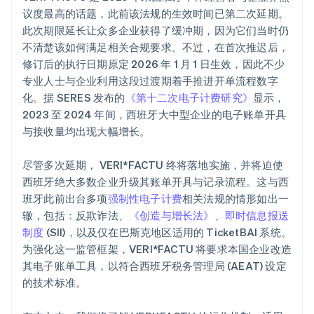
议度最高的话题，此前该法规的生效时间已第二次延期。
此次期限延长让众多企业获得了缓冲期，因为它们当时仍
不清楚该如何满足相关合规要求。不过，在首次推迟后，
修订后的执行日期原定 2026 年 1 月 1 日生效，因此不少
专业人士与企业利用这段过渡期着手推进开单流程数字
化。据 SERES 发布的
《第十二次电子计费研究》
显示，
2023 至 2024 年间，西班牙大中型企业的电子账单开具
与接收量均出现大幅增长。
尽管多次延期， VERI*FACTU 终将落地实施，并将迫使
西班牙绝大多数企业升级其账单开具与记录流程。这与西
班牙此前出台多项
强制性电子计费
相关法规的情形如出一
辙，包括：反欺诈法、
《创造与增长法》
、
即时信息报送
制度
(SII)，以及仅在巴斯克地区适用的 TicketBAI 系统。
为强化这一监管框架，VERI*FACTU 将要求本国企业改造
其电子账单工具，以符合西班牙税务管理局 (AEAT) 设定
的技术标准。