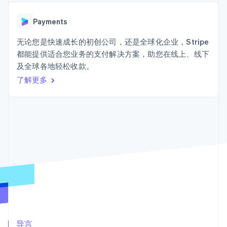
上
Stripe Sigma
产品路线图
SaaS
自定义报告
Terminal
Sessions 年度大会
线下支付
Data Pipeline
Payments
招聘
数据同步
Authorization
资讯中心
Boost
资源
无论您是快速成长的初创公司，还是全球化企业，Stripe
Stripe Press
支付成功率优
按行业
都能提供适合您业务的支付解决方案，助您在线上、线下
化
应用集成
及全球各地轻松收款。
Link
AI 企业
代码示例
加速结账
创作者经济
开发者博客
了解更多
联系
游戏
API 状态
酒店、旅游与休闲
联系销售
保险
成为合作伙伴
媒体与娱乐
更多
非营利组织
Product roadmap
专业服务
了解未来规划
公共部门
零售
Radar
欺诈防范
Atlas
初创企业注册
生态系统
Climate
合作伙伴
碳移除
Stripe App Marketplace
导言