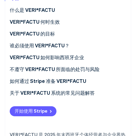
什么是 VERI*FACTU
VERI*FACTU 何时生效
Stripe Sessions 2026
了解 Stripe 如何为 AI 构建经济基础设施。
VERI*FACTU 的目标
立即观看
打击税务欺诈
谁必须使用 VERI*FACTU？
数字化和标准化计费流程
谁不需要使用 VERI*FACTU？
VERI*FACTU 如何影响西班牙企业
促进透明度和公民监督
确保软件符合要求
不遵守 VERI*FACTU 所面临的处罚与风险
在账单上加入额外元素
财务处罚
如何通过 Stripe 准备 VERI*FACTU
确保软件在计费记录中包含必需信息
税务与法律风险
关于 VERI*FACTU 系统的常见问题解答
开始使用 Stripe
VERI*FACTU 是 2025 年末西班牙个体经营者与企业界热