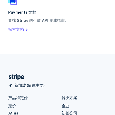
English
匈牙利
English
Payments 文档
意大利
查找 Stripe 的付款 API 集成指南。
Italiano
English
印度
探索文档
English
英国
English
直布罗陀
English
中国内地
简体中文
English
中国香港特别行政区
English
简体中文
新加坡 (简体中文)
产品和定价
解决方案
定价
企业
Atlas
初创公司