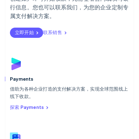
Português
English
行信息。您也可以联系我们，为您的企业定制专
日本
日本語
English
属支付解决方案。
瑞典
Svenska
English
瑞士
立即开始
联系销售
Deutsch
Français
Italiano
English
塞浦路斯
English
斯洛伐克
English
斯洛文尼亚
English
Italiano
Payments
泰国
ไทย
English
借助为各种企业打造的支付解决方案，实现全球范围线上
希腊
线下收款。
English
探索 Payments
西班牙
Español
English
新加坡
English
简体中文
新西兰