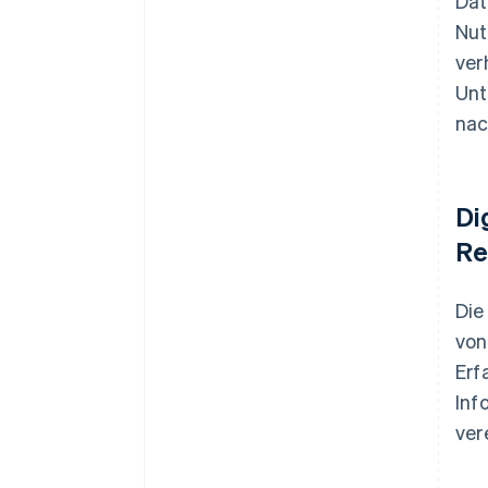
Dat
Nut
ver
Unt
nac
Di
Re
Die
von
Erf
Inf
ver