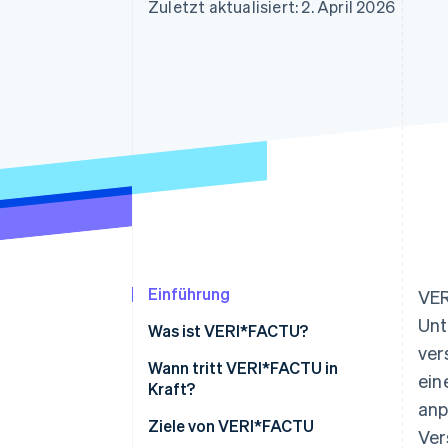
Optimierung der
Datensynchronisier
Zuletzt aktualisiert: 2. April 2026
Autorisierungsraten
Link
Beschleunigter Bezahlvorgang
Financial Connections
Verbundene Finanzdaten
Einführung
VER
Unt
Was ist VERI*FACTU?
ver
Wann tritt VERI*FACTU in
ein
Kraft?
anp
Ziele von VERI*FACTU
Ver