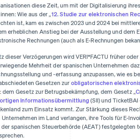
anisationen diese Zeit, um mit der Digitalisierung ih
innen: Wie aus der „
12. Studie zur elektronischen Re
ichten ist, kam es zwischen 2023 und 2024 bei mittl
em erheblichen Anstieg bei der Ausstellung und dem E
ktronische Rechnungen (auch als E-Rechnungen bekan
tz dieser Verzögerungen wird VERI*FACTU früher oder s
rwiegende Mehrheit der spanischen Unternehmen dazu
hnungsstellung und -erfassung anzupassen, wie es ber
abschiedeten Gesetzen zur
obligatorischen elektron
: dem Gesetz zur Betrugsbekämpfung, dem Gesetz „
C
ortigen Informationsübermittlung
(SII) und TicketBAI
kenland zum Einsatz kommt. Zur Stärkung dieses Re
 Unternehmen im Land verlangen, ihre Tools für E-Invo
 der spanischen Steuerbehörde (AEAT) festgelegten 
sprechen.