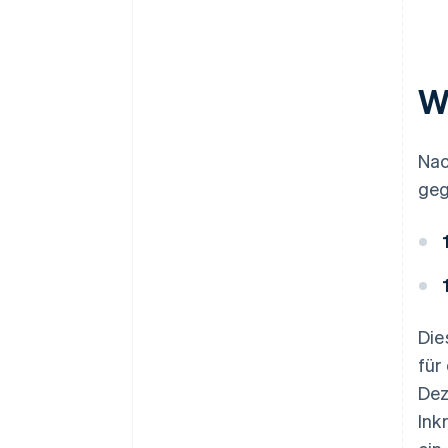
W
Nac
geg
Die
für
Dez
Ink