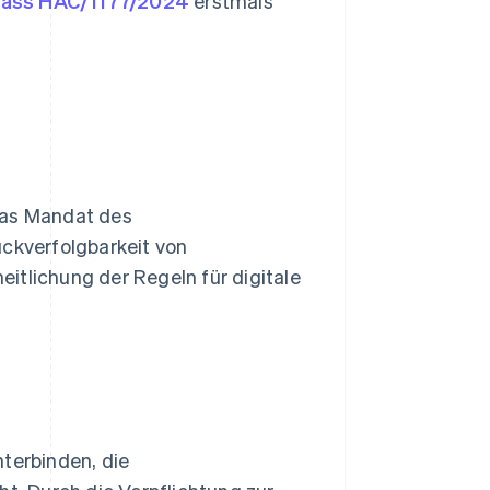
rlass HAC/1177/2024
erstmals
das Mandat des
ückverfolgbarkeit von
itlichung der Regeln für digitale
nterbinden, die