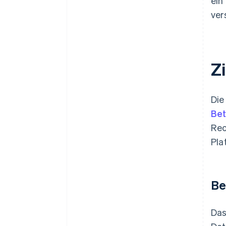
ein
ver
Z
Die
Be
Rec
Pla
Be
Das