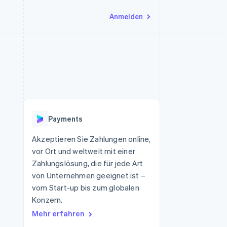
Anmelden
Ressourcen
Ecosystem
Kontakt
nd Marktplätze
Mehr
App-Integrationen
Partner
Sales-Team kontaktieren
Product roadmap
Code-Beispiele
Stripe App-Marktplatz
Partner werden
Ausblick
 Plattformen
Entwickler-Blog
 platforms
eit
API-Status
Radar
Betrugsprävention
eistungen
Payments
Atlas
onen
virtuelle Karten
Start-up-Gründung
Akzeptieren Sie Zahlungen online,
vor Ort und weltweit mit einer
Climate
CO₂-Entnahme
Zahlungslösung, die für jede Art
von Unternehmen geeignet ist –
Identity
Online-Identitätsprüfung
vom Start-up bis zum globalen
Konzern.
Mehr erfahren