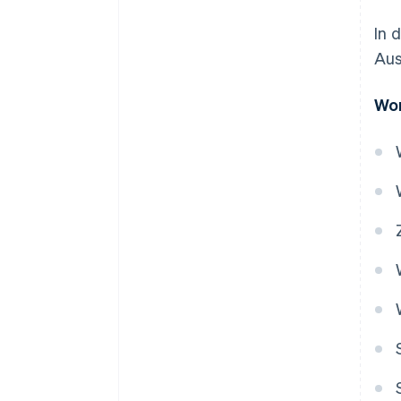
In 
Aus
Wor