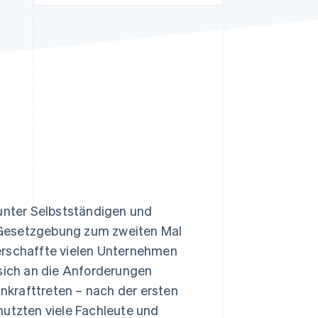
Stripe-Sessions 2026
Erfahren Sie, wie Stripe
Lösungen für die
Wirtschaftsinfrastruktur
für KI aufbaut.
Jetzt ansehen
nter Selbstständigen und
 Gesetzgebung zum zweiten Mal
erschaffte vielen Unternehmen
 sich an die Anforderungen
Inkrafttreten – nach der ersten
nutzten viele Fachleute und