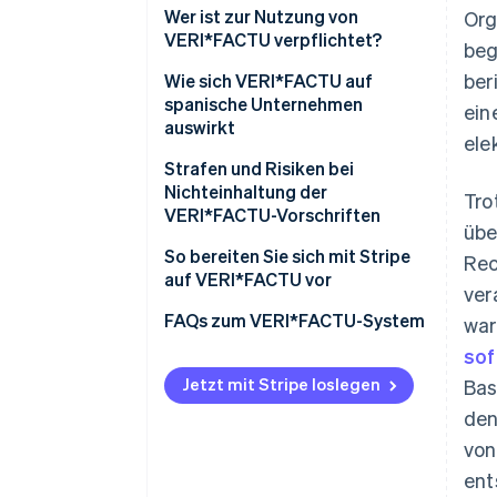
Bekämpfung von Steuerbetrug
Wer ist zur Nutzung von
Org
VERI*FACTU verpflichtet?
beg
Digitalisierung und
ber
Standardisierung von
Wer ist nicht verpflichtet,
Wie sich VERI*FACTU auf
Rechnungsstellungsprozessen
VERI*FACTU zu nutzen?
spanische Unternehmen
ein
auswirkt
ele
Förderung von Transparenz und
Bürgerkontrolle
Stellen Sie sicher, dass die
Strafen und Risiken bei
Software die Anforderungen
Nichteinhaltung der
Tro
erfüllt
VERI*FACTU-Vorschriften
übe
Zusätzliche Angaben auf den
Geldstrafen
So bereiten Sie sich mit Stripe
Rec
Rechnungen
auf VERI*FACTU vor
ver
Steuerliche und rechtliche
Stellen Sie sicher, dass die
Risiken
FAQs zum VERI*FACTU-System
war
Software die vorgeschriebenen
sof
Angaben in den
Jetzt mit Stripe loslegen
Bas
Rechnungsunterlagen enthält
den
von
ent