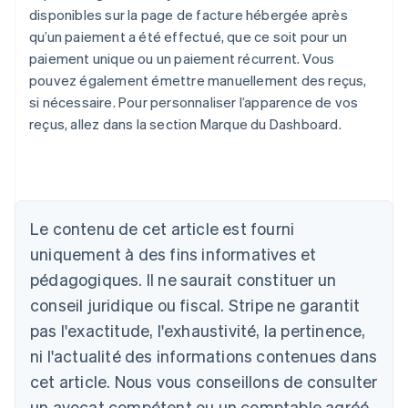
disponibles sur la page de facture hébergée après
qu’un paiement a été effectué, que ce soit pour un
paiement unique ou un paiement récurrent. Vous
pouvez également émettre manuellement des reçus,
si nécessaire. Pour personnaliser l’apparence de vos
reçus, allez dans la section Marque du Dashboard.
Allemagne
Deutsch
English
Australie
Le contenu de cet article est fourni
English
uniquement à des fins informatives et
Autriche
pédagogiques. Il ne saurait constituer un
Deutsch
English
Belgique
conseil juridique ou fiscal. Stripe ne garantit
Nederlands
Français
Deutsch
English
pas l'exactitude, l'exhaustivité, la pertinence,
Brésil
ni l'actualité des informations contenues dans
Português
English
Bulgarie
cet article. Nous vous conseillons de consulter
English
un avocat compétent ou un comptable agréé
Canada