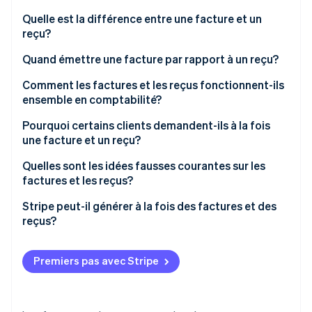
Commerce de détail
État des API
Atlas
Quelle est la différence entre une facture et un
Constitution d'une entreprise
reçu?
Climate
Quand émettre une facture par rapport à un reçu?
Élimination du carbone
Écosystème
Identity
Comment les factures et les reçus fonctionnent-ils
Partenaires
Vérification de l'identité
ensemble en comptabilité?
Stripe App Marketplace
Rapprochement de compte
Pourquoi certains clients demandent-ils à la fois
une facture et un reçu?
Conformité fiscale
Pour satisfaire les systèmes comptables internes
Quelles sont les idées fausses courantes sur les
Stripe Sessions 2026
Tendances financières
factures et les reçus?
Découvrez comment Stripe construit l’infrastructure écon
Pour répondre aux exigences fiscales et d’audit
l’IA.
Résolution de litige
Les reçus sont inutiles
Stripe peut-il générer à la fois des factures et des
Regarder
Pour la transparence dans les responsabilités
reçus?
financières partagées
Une facture garantit le paiement
Factures avec Stripe
Pour résoudre les litiges
Les paiements numériques rendent les reçus
Premiers pas avec Stripe
obsolètes
Reçus avec Stripe
Pour s’intégrer avec leurs propres clients ou clients
Les factures et les reçus ne profitent qu’au