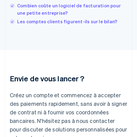
Combien coûte un logiciel de facturation pour
English
Grèce
une petite entreprise?
English
Les comptes clients figurent-ils sur le bilan?
Hongrie
English
Inde
English
Irlande
English
Italie
Italiano
English
Japon
Envie de vous lancer ?
日本語
English
Lettonie
Créez un compte et commencez à accepter
English
Liechtenstein
des paiements rapidement, sans avoir à signer
Deutsch
English
de contrat ni à fournir vos coordonnées
Lituanie
English
bancaires. N'hésitez pas à nous contacter
Luxembourg
pour discuter de solutions personnalisées pour
Français
Deutsch
English
Malaisie