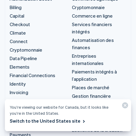
Billing
Cryptomonnaie
Capital
Commerce en ligne
Checkout
Services financiers
intégrés
Climate
Automatisation des
Connect
finances
Cryptomonnaie
Entreprises
Data Pipeline
internationales
Elements
Paiements intégrés à
Financial Connections
l’application
Identity
Places de marché
Invoicing
Gestion financière
Issuing
Plateformes
You’re viewing our website for Canada, but it looks like
Link
Logiciel-service
you’re in the United States.
Managed Payments
Switch to the United States site
Entreprises d'IA
Liens de paiement
Économie de la création
Payments