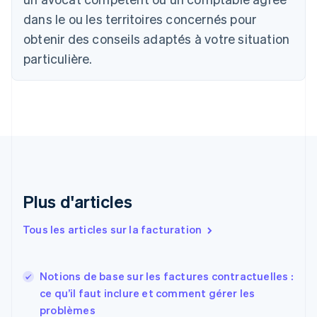
English
Français
dans le ou les territoires concernés pour
Chine continentale
obtenir des conseils adaptés à votre situation
简体中文
English
Chypre
particulière.
English
Croatie
English
Italiano
Danemark
English
Émirats arabes unis
English
Espagne
Español
English
Plus d'articles
Estonie
English
Tous les articles sur la facturation
États-Unis
English
Español
简体中文
Finlande
English
Svenska
Notions de base sur les factures contractuelles :
France
ce qu’il faut inclure et comment gérer les
Français
English
problèmes
Gibraltar