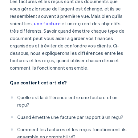
marchand
Les factures et les reçus sont des documents que
vous gérez lorsque de l’argent est échangé, et ils se
Les reçus sont uniquement pour le client
ressemblent souvent à première vue. Mais bien qu’ils
Une fois qu’un reçu est émis, l’affaire est conclue
soient liés,
une facture
et un reçu ont des objectifs
très différents. Savoir quand émettre chaque type de
Les factures n’ont pas besoin d’être détaillées
document peut vous aider à garder vos finances
Les documents imprimés sont meilleurs que les
organisées et à éviter de confondre vos clients. Ci-
versions numériques
dessous, nous expliquerons les différences entre les
factures et les reçus, quand utiliser chacun d’eux et
Seules les grandes entreprises ont besoin de
comment ils fonctionnent ensemble.
factures et de reçus
Que contient cet article?
Quelle est la différence entre une facture et un
reçu?
Quand émettre une facture par rapport à un reçu?
Comment les factures et les reçus fonctionnent-ils
ensemble en comptabilité?