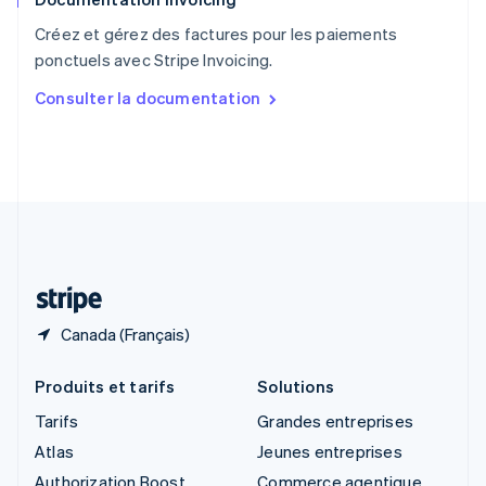
English
Créez et gérez des factures pour les paiements
Singapour
ponctuels avec Stripe Invoicing.
English
简体中文
Slovaquie
Consulter la documentation
English
Slovénie
English
Italiano
Suède
Svenska
English
Suisse
Deutsch
Français
Italiano
English
Thaïlande
ไทย
English
Canada (Français)
Produits et tarifs
Solutions
Tarifs
Grandes entreprises
Atlas
Jeunes entreprises
Authorization Boost
Commerce agentique