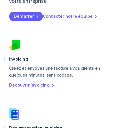
votre entreprise.
English
简体中文
Malte
Démarrer
Contacter notre équipe
English
Mexique
Español
English
Norvège
English
Nouvelle-Zélande
English
Pays-Bas
Invoicing
Nederlands
English
Créez et envoyez une facture à vos clients en
Pologne
English
quelques minutes, sans codage.
Portugal
Découvrir Invoicing
Português
English
RAS de Hong Kong, Chine
English
简体中文
République tchèque
English
Roumanie
English
Documentation Invoicing
Royaume-Uni