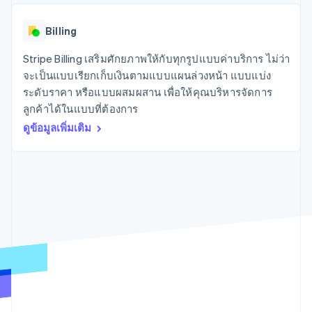
มากกว่า 125
ขายและ VAT
แพลตฟอร์ม
การใช้งาน
รายการ
Authorization
อัตโนมัติ
Revenue
แผนงานผลิตภัณฑ์
SaaS
ออกบัตรที่มีสเตเบิลคอยน์
Boost
Recognition
Billing
การประชุมประจำปีแบบ
รองรับอยู่
ยกระดับการ
เซสชัน
จัดเตรียมและจัดการ
ระบบ
ยอมรับการ
Stripe Billing เสริมศักยภาพให้กับทุกรูปแบบค่าบริการ ไม่ว่า
ตำแหน่งงาน
บริการด้วยเอเจนต์
อัตโนมัติ
ชำระเงิน
Link
ห้องข่าว
จะเป็นแบบเรียกเก็บเงินตามแบบแผนล่วงหน้า แบบแบ่ง
ตามอุตสาหกรรม
การชำระเงินที่
สำหรับการ
Stripe
Stripe Press
ระดับราคา หรือแบบผสมผสาน เพื่อให้คุณบริหารจัดการ
Sigma
รวดเร็วขึ้น
ทำบัญชี
รายงานที่
ลูกค้าได้ในแบบที่ต้องการ
บริษัท AI
แหล่งข้อมูล
ออกแบบเอง
แวดวงครีเอเตอร์
ดูข้อมูลเพิ่มเติม
Data
เกม
การติดต่อ
Pipeline
การบริการ การเดินทาง
การเชื่อมต่อการทำงาน
การซิงค์
และสันทนาการ
แอป
ติดต่อฝ่ายขาย
ข้อมูล
ประกันภัย
ตัวอย่างโค้ด
สมัครเป็นพาร์ทเนอร์
สื่อและความบันเทิง
บล็อกของนักพัฒนา
องค์กรไม่แสวงผลกำไร
สถานะ API
บริการเฉพาะทาง
ภาครัฐ
เพิ่มเติม
ธุรกิจค้าปลีก
Product roadmap
ดูสิ่งที่กำลังจะมาถึง
Radar
ระบบนิเวศ
การป้องกันการฉ้อโกง
Atlas