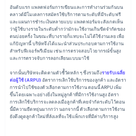
อันดับแรก แพลตฟอร์มการเขียนและการทํางานร่วมกันบน
คลาวด์มีโมเดลการสมัครใช้บริการตามระดับที่มีระดับฟรี
และแผนการชําระเงินหลายแบบ แพลตฟอร์มจะสังเกตเห็น
ว่าผู้ใช้บางรายในระดับต่ำกว่ามักจะใช้งานเกินขีดจำกัดของ
ตนบ่อยครั้ง ในขณะที่บางรายก็แทบจะไม่ได้ใช้งานเลย เพื่อ
แก้ปัญหานี้ บริษัทจึงได้แนะนำส่วนประกอบตามการใช้งาน
สำหรับฟีเจอร์พรีเมียม เช่น การตรวจสอบไวยากรณ์ขั้นสูง
และการตรวจจับการลอกเลียนแบบมาใช้
จากนั้นบริษัทจะติดตามตัวชี้ัวัดหลัก ๆ ซึ่งรวมถึง
รายรับเฉลี่ย
ต่อผู้ใช้ (ARPU)
อัตราการเลิกใช้บริการของลูกค้า และอัตรา
การนําไปใช้ของตัวเลือกตามการใช้งาน ตอนนี้ ARPU เพิ่ม
ขึ้นโดยเฉพาะอย่างยิ่งในหมู่ลูกค้าที่มีการใช้งานสูง อัตรา
การเลิกใช้บริการจะลดลงเมื่อลูกค้าที่เคยจํากัดระดับไว้ตอน
นี้มีความยืดหยุ่นมากกว่า นอกจากนี้ ตัวเลือกตามการใช้งาน
ยังดึงดูดลูกค้าใหม่ที่ลังเลที่จะใช้แพ็กเกจที่มีค่าบริการสูง