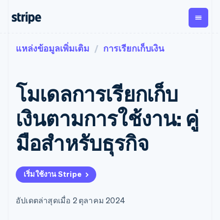
แหล่งข้อมูลเพิ่มเติม
การเรียกเก็บเงิน
ตามขั้น
เอกสารประกอบ
เรียนรู้
การชำระเงิน
รายรับ
การ
แพลตฟอ
จัดการ
และ
องค์กร
Stripe Docs
บล็อก
เงิน
มาร์เก็ต
Payments
Billing
ธุรกิจสตาร์ทอัพ
ข้อมูลอ้างอิงเกี่ยวกับ API
เรื่องราวจากลูกค้า
โมเดลการเรียกเก็บ
การชำระเงิน
รายรับตาม
เพลส
ไลบรารีและ SDK
คู่มือ
ออนไลน์
แบบแผนล่วง
Stripe Apps
Global
Payment links
หน้า
Metronome
Payouts
Conne
เงินตามการใช้งาน: คู่
การชำร
ตามกรณีใช้งาน
การชำระเงิน
การเรียกเก็บ
เบิกจ่าย
เงินสำห
การสนับสนุน
แบบไม่ต้อง
เงินตามการ
ให้กับ
มือสําหรับธุรกิจ
แพลตฟอ
คู่มือ
การค้าแบบใช้เอเจนต์
เขียนโค้ด
Checkout
ใช้งาน
การชำระเงิน
บุคคลที่
อีคอมเมิร์ซ
รับการสนับสนุน
UI การชำระ
ตามรอบบิล
สาม
บริการทางการเงินที่ผสาน
รับการชำระเงินออนไลน์
แพ็กเกจการสนับสนุนที่ได้
การจัดการ
เงินสำเร็จรูป
รวมในตัว
ติดตั้งใช้งานการชำระเงิน
รับการจัดการ
การชำระเงิน
Elements
เริ่มใช้งาน Stripe
การทำงานอัตโนมัติด้าน
สำเร็จรูป
บริการเฉพาะทาง
องค์ประกอบ UI
ตามรอบบิล
Invoicing
การเงิน
สร้างแพลตฟอร์มหรือ
ครั้งเดียวหรือ
ที่ยืดหยุ่น
ธุรกิจทั่วโลก
มาร์เก็ตเพลส
ตามแบบแผน
วิธีการชำระ
อัปเดตล่าสุดเมื่อ 2 ตุลาคม 2024
การชำระเงินในแอป
จัดการการชำระเงินตาม
เงิน
ล่วงหน้า
Tax
มาร์เก็ตเพลส
รอบบิล
เข้าถึงได้
คิดภาษีการ
บริษัท
การจัดการเงิน
เสนอการเรียกเก็บเงินตาม