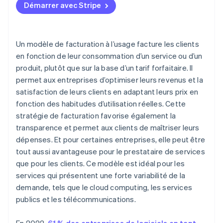
Démarrer avec Stripe
Fournisseur de stockage dans le cloud
Fournisseur de télécommunications
Un modèle de facturation à l’usage facture les clients
Plateforme API
en fonction de leur consommation d’un service ou d’un
produit, plutôt que sur la base d’un tarif forfaitaire. Il
Service de cloud computing
permet aux entreprises d’optimiser leurs revenus et la
Entreprise de télécommunications
satisfaction de leurs clients en adaptant leurs prix en
fonction des habitudes d’utilisation réelles. Cette
Fournisseur de services publics
stratégie de facturation favorise également la
Fournisseur SaaS
transparence et permet aux clients de maîtriser leurs
dépenses. Et pour certaines entreprises, elle peut être
tout aussi avantageuse pour le prestataire de services
que pour les clients. Ce modèle est idéal pour les
services qui présentent une forte variabilité de la
demande, tels que le cloud computing, les services
publics et les télécommunications.