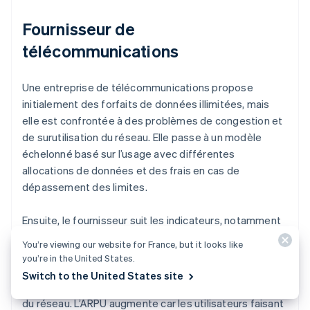
Fournisseur de
télécommunications
Une entreprise de télécommunications propose
initialement des forfaits de données illimitées, mais
elle est confrontée à des problèmes de congestion et
de surutilisation du réseau. Elle passe à un modèle
échelonné basé sur l’usage avec différentes
allocations de données et des frais en cas de
dépassement des limites.
Ensuite, le fournisseur suit les indicateurs, notamment
l’utilisation moyenne des données par client, les
You’re viewing our website for France, but it looks like
niveaux de congestion du réseau et l’ARPU. Le modèle
you’re in the United States.
basé sur l’usage permet une distribution plus équilibrée
Switch to the United States site
des données parmi les clients et réduit la congestion
du réseau. L’ARPU augmente car les utilisateurs faisant