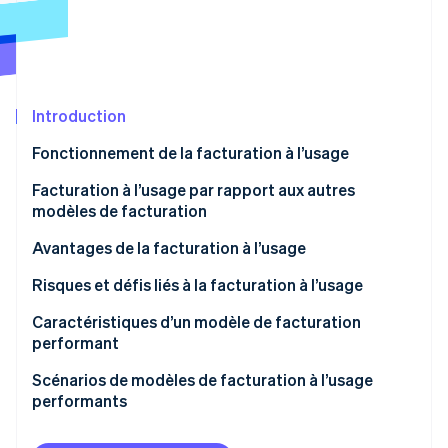
Découvrez les prochaines évolutions
Commerce en ligne
Radar
Prévention de la fraude
Écosystème
Atlas
Constitution de start-up
Introduction
Partenaires
Climate
Stripe App Marketplace
Fonctionnement de la facturation à l’usage
Élimination du carbone
Facturation à l’usage par rapport aux autres
Identity
Vérification de l'identité
modèles de facturation
Facturation à l’usage
Avantages de la facturation à l’usage
Facturation par abonnement
Clients
Risques et défis liés à la facturation à l’usage
Facturation en fonction d’une tarification
Entreprises
Caractéristiques d’un modèle de facturation
Stripe Sessions 2026
échelonnée
performant
Découvrez comment Stripe construit l’infrastructure écono
Regarder la vidéo
Facturation forfaitaire
Scénarios de modèles de facturation à l’usage
performants
Suite de productivité SaaS