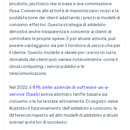
prodotto, piuttosto che in base a una commissione
Servizio di cloud computing
fissa. Consente alle attività di massimizzare i ricavi e la
Azienda di telecomunicazioni
soddisfazione dei clienti adattando i prezzi ai modelli di
consumo effettivi. Questa strategia di addebito
Fornitore di utenze
dimostra anche trasparenza e consente ai clienti di
Fornitore SaaS
controllare le proprie spese. E per alcune attività, può
essere vantaggioso sia per il fornitore di servizi che per
il cliente. Questo modello è ideale per i servizi in cui la
domanda dei clienti può variare notevolmente, come il
cloud computing, i servizi pubblici e le
telecomunicazioni.
Nel 2022, il
61% delle aziende di software-as-a-
service (SaaS)
aveva adottato tariffe basate sul
consumo o le ha testate attivamente. Di seguito viene
illustrato il funzionamento dell'addebito a consumo, le
differenze rispetto ad altri modelli di addebito e alcuni
scenari ipotetici di successo.