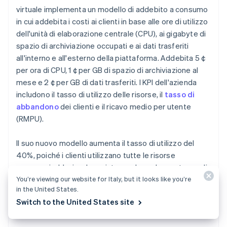
virtuale implementa un modello di addebito a consumo
in cui addebita i costi ai clienti in base alle ore di utilizzo
dell'unità di elaborazione centrale (CPU), ai gigabyte di
spazio di archiviazione occupati e ai dati trasferiti
all'interno e all'esterno della piattaforma. Addebita 5 ¢
per ora di CPU, 1 ¢ per GB di spazio di archiviazione al
mese e 2 ¢ per GB di dati trasferiti. I KPI dell'azienda
includono il tasso di utilizzo delle risorse, il
tasso di
abbandono
dei clienti e il ricavo medio per utente
(RMPU).
Il suo nuovo modello aumenta il tasso di utilizzo del
40%, poiché i clienti utilizzano tutte le risorse
necessarie. L'azienda registra anche un basso tasso di
You’re viewing our website for Italy, but it looks like you’re
abbandono annuo, pari al 5%, con un aumento del ricavo
in the United States.
medio per utente (RMPU) del 25% in un anno.
Switch to the United States site