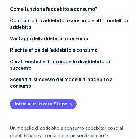
Radar
Come funziona l’addebito a consumo?
Prevenzione delle frodi
Ecosistema
Confronto tra addebito a consumo e altri modelli di
Atlas
addebito
Costituzione di start-up
Partner
Stripe App Marketplace
Climate
Addebito a consumo
Vantaggi dell’addebito a consumo
Rimozione del carbonio
Addebito basato su abbonamento
Clienti
Rischi e sfide dell’addebito a consumo
Identity
Verifica online dell'identità
Addebito a più livelli
Aziende
Caratteristiche di un modello di addebito di
successo
Addebito a commissione fissa
Scenari di successo dei modelli di addebito a
consumo
Stripe Sessions 2026
Suite di produttività SaaS
Scopri come Stripe sta costruendo l'infrastruttura economi
Inizia a utilizzare Stripe
Guarda ora
Fornitore di servizi di archiviazione cloud
Fornitore di servizi di telecomunicazione
Un modello di addebito a consumo addebita i costi ai
Piattaforma API
clienti in base al consumo di un servizio o di un