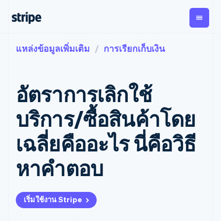
แหล่งข้อมูลเพิ่มเติม
การเรียกเก็บเงิน
ตามขั้น
เอกสารประกอบ
เรียนรู้
การชำระเงิน
รายรับ
การ
แพลตฟอ
จัดการ
และ
องค์กร
Stripe Docs
บล็อก
เงิน
มาร์เก็ต
Payments
Billing
ธุรกิจสตาร์ทอัพ
ข้อมูลอ้างอิงเกี่ยวกับ API
เรื่องราวจากลูกค้า
อัตราการเลิกใช้
การชำระเงิน
รายรับตาม
เพลส
ไลบรารีและ SDK
คู่มือ
ออนไลน์
แบบแผนล่วง
Stripe Apps
Global
Payment links
หน้า
Metronome
Payouts
Conne
บริการ/ซื้อสินค้าโดย
การชำร
ตามกรณีใช้งาน
การชำระเงิน
การเรียกเก็บ
เบิกจ่าย
เงินสำห
การสนับสนุน
แบบไม่ต้อง
เงินตามการ
ให้กับ
เฉลี่ยคืออะไร นี่คือวิธี
แพลตฟอ
คู่มือ
การค้าแบบใช้เอเจนต์
เขียนโค้ด
Checkout
ใช้งาน
การชำระเงิน
บุคคลที่
อีคอมเมิร์ซ
รับการสนับสนุน
UI การชำระ
ตามรอบบิล
สาม
บริการทางการเงินที่ผสาน
รับการชำระเงินออนไลน์
แพ็กเกจการสนับสนุนที่ได้
การจัดการ
หาคําตอบ
เงินสำเร็จรูป
รวมในตัว
ติดตั้งใช้งานการชำระเงิน
รับการจัดการ
การชำระเงิน
Elements
การทำงานอัตโนมัติด้าน
สำเร็จรูป
บริการเฉพาะทาง
องค์ประกอบ UI
ตามรอบบิล
Invoicing
การเงิน
สร้างแพลตฟอร์มหรือ
ครั้งเดียวหรือ
ที่ยืดหยุ่น
ธุรกิจทั่วโลก
มาร์เก็ตเพลส
ตามแบบแผน
วิธีการชำระ
เริ่มใช้งาน Stripe
การชำระเงินในแอป
จัดการการชำระเงินตาม
เงิน
ล่วงหน้า
Tax
มาร์เก็ตเพลส
รอบบิล
เข้าถึงได้
คิดภาษีการ
บริษัท
การจัดการเงิน
เสนอการเรียกเก็บเงินตาม