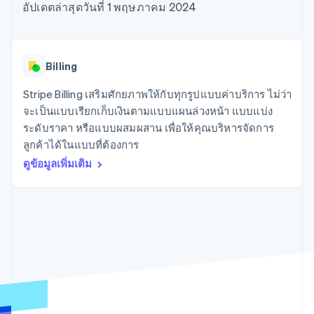
มากกว่า 125
ขายและ VAT
อัปเดตล่าสุดวันที่ 1 พฤษภาคม 2024
แพลตฟอร์ม
การใช้งาน
รายการ
Authorization
อัตโนมัติ
Revenue
แผนงานผลิตภัณฑ์
SaaS
ออกบัตรที่มีสเตเบิลคอยน์
Boost
Recognition
การประชุมประจำปีแบบ
รองรับอยู่
ยกระดับการ
เซสชัน
จัดเตรียมและจัดการ
ระบบ
ยอมรับการ
ตำแหน่งงาน
บริการด้วยเอเจนต์
Billing
อัตโนมัติ
ชำระเงิน
Link
ห้องข่าว
ตามอุตสาหกรรม
การชำระเงินที่
สำหรับการ
Stripe
Stripe Press
Stripe Billing เสริมศักยภาพให้กับทุกรูปแบบค่าบริการ ไม่ว่า
Sigma
รวดเร็วขึ้น
ทำบัญชี
รายงานที่
บริษัท AI
จะเป็นแบบเรียกเก็บเงินตามแบบแผนล่วงหน้า แบบแบ่ง
แหล่งข้อมูล
ออกแบบเอง
แวดวงครีเอเตอร์
ระดับราคา หรือแบบผสมผสาน เพื่อให้คุณบริหารจัดการ
Data
เกม
การติดต่อ
ลูกค้าได้ในแบบที่ต้องการ
Pipeline
การบริการ การเดินทาง
การเชื่อมต่อการทำงาน
การซิงค์
และสันทนาการ
แอป
ดูข้อมูลเพิ่มเติม
ติดต่อฝ่ายขาย
ข้อมูล
ประกันภัย
ตัวอย่างโค้ด
สมัครเป็นพาร์ทเนอร์
สื่อและความบันเทิง
บล็อกของนักพัฒนา
องค์กรไม่แสวงผลกำไร
สถานะ API
บริการเฉพาะทาง
ภาครัฐ
เพิ่มเติม
ธุรกิจค้าปลีก
Product roadmap
ดูสิ่งที่กำลังจะมาถึง
Radar
ระบบนิเวศ
การป้องกันการฉ้อโกง
Atlas