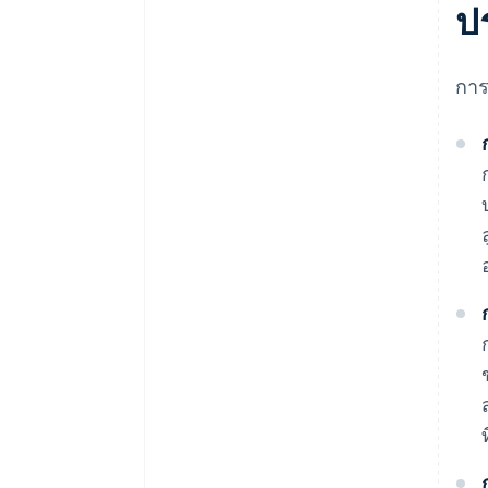
ป
การ
ท