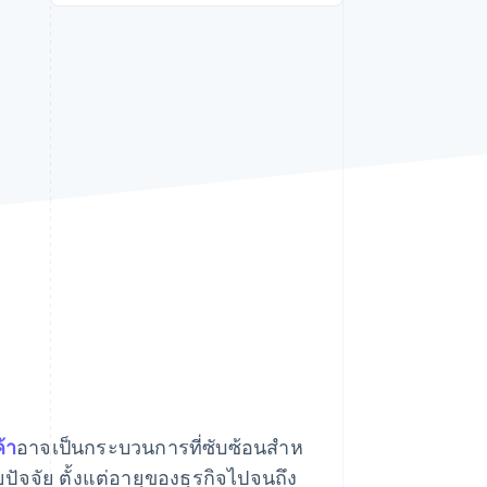
Stripe Sessions 2026
ดูว่า Stripe กำลังสร้าง
โครงสร้างพื้นฐานระบบ
เศรษฐกิจสำหรับ AI
อย่างไร
รับชมเลย
้า
อาจเป็นกระบวนการที่ซับซ้อนสําห
ลายปัจจัย ตั้งแต่อายุของธุรกิจไปจนถึง