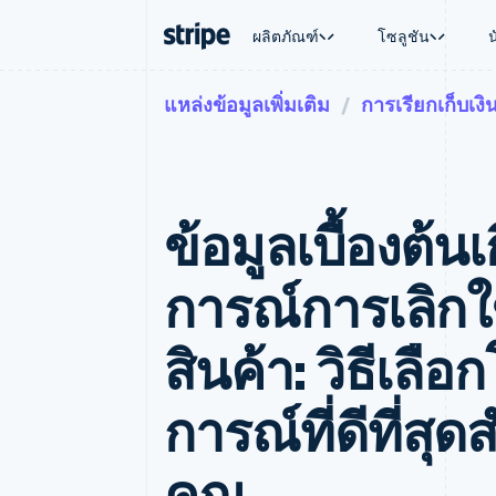
ผลิตภัณฑ์
โซลูชัน
แหล่งข้อมูลเพิ่มเติม
การเรียกเก็บเงิ
ตามขั้น
เอกสารประกอบ
เรียนรู้
ตามกรณี
การสนับส
การชำระเงิน
รายรับ
องค์กร
Stripe Docs
บล็อก
การค้าแบ
รับการส
Payments
Billing
ธุรกิจสตาร์ทอัพ
ข้อมูลอ้างอิงเกี่ยวกับ API
เรื่องราวจากลูกค้า
อีคอมเมิร
แพ็กเกจก
การชำระเงินออนไลน์
รายรับตามแบบแผนล่
ไลบรารีและ SDK
คู่มือ
บริการทา
บริการเ
Payment links
Metronome
Stripe Apps
ข้อมูลเบื้องต้น
การทำงาน
การชำระเงินแบบไม่ต้องเขียน
การเรียกเก็บเงินตาม
ธุรกิจทั่
โค้ด
การชำระเงินตามรอบ
การชำระ
การจัดการการชำระเ
Checkout
มาร์เก็ต
การณ์การเลิกใช
UI การชำระเงินสำเร็จรูป
บิล
การจัดกา
Elements
Invoicing
แพลตฟอ
องค์ประกอบ UI ที่ยืดหยุ่น
ครั้งเดียวหรือตามแบ
SaaS
สินค้า: วิธีเล
วิธีการชำระเงิน
หน้า
เข้าถึงได้มากกว่า 125 รายการ
Tax
Authorization Boost
คิดภาษีการขายและ 
การณ์ที่ดีที่สุ
ยกระดับการยอมรับการชำระเงิน
อัตโนมัติ
Link
Revenue Recogniti
การชำระเงินที่รวดเร็วขึ้น
ระบบอัตโนมัติสำหรับ
คุณ
Stripe Sigma