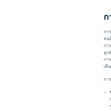
กา
การ
จนถ
การ
ลูก
การ
เห็
การ