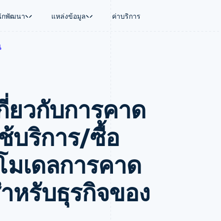
นักพัฒนา
แหล่งข้อมูล
ค่าบริการ
น
ใช้งาน
นุน
คู่มือ
ตามอุตสาหกรรม
บริษัท
การจัดการเงิน
แพลตฟอร์มและ
บใช้เอเจนต์
นับสนุน
รับการชำระเงินออนไลน์
บริษัท AI
แผนงานผลิตภัณฑ์
Global Payouts
Connect
์ซ
ารสนับสนุนที่ได้รับการจัดการ
ติดตั้งใช้งานการชำระเงินสำเร็จรูป
แวดวงครีเอเตอร์
การประชุมประจำปีแบบเซสชั
วงหน้า
เบิกจ่ายให้กับบุคคลที่สาม
การชำระเงินส
งการเงินที่ผสานรวมในตัว
ฉพาะทาง
สร้างแพลตฟอร์มหรือมาร์เก็ตเพลส
เกม
ตำแหน่งงาน
เกี่ยวกับการคาด
อัตโนมัติด้านการเงิน
จัดการการชำระเงินตามรอบบิล
การบริการ การเดินทาง และส
ห้องข่าว
การใช้งาน
วโลก
เสนอการเรียกเก็บเงินตามการใช้งาน
Stripe Press
บิล
เงินในแอป
ออกบัตรที่มีสเตเบิลคอยน์รองรับอยู่
ประกันภัย
งินตามรอบ
เพลส
จัดเตรียมและจัดการบริการด้วยเอเจนต์
สื่อและความบันเทิง
้บริการ/ซื้อ
รเงิน
องค์กรไม่แสวงผลกำไร
ร์ม
บริการเฉพาะทาง
บแผนล่วง
ภาครัฐ
ือกโมเดลการคาด
ธุรกิจค้าปลีก
VAT
ดสําหรับธุรกิจของ
on
การทำบัญชี