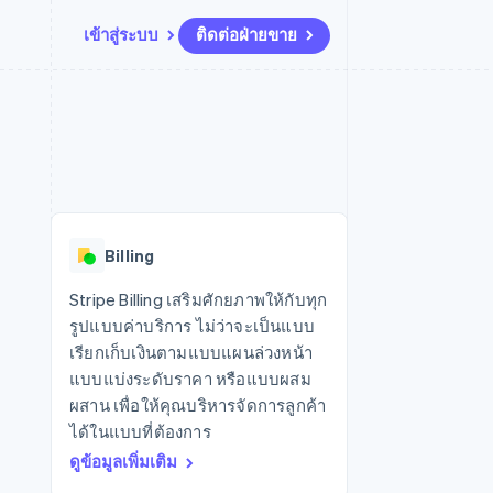
เข้าสู่ระบบ
ติดต่อฝ่ายขาย
แหล่งข้อมูล
ระบบนิเวศ
การติดต่อ
มาร์เก็ตเพลส
เพิ่มเติม
การเชื่อมต่อการทำงานแอป
พาร์ทเนอร์
ติดต่อฝ่ายขาย
Product roadmap
น
ตัวอย่างโค้ด
Stripe App Marketplace
สมัครเป็นพาร์ทเนอร์
ดูสิ่งที่กำลังจะมาถึง
ำหรับแพลตฟอร์ม
บล็อกของนักพัฒนา
ันทนาการ
สถานะ API
Radar
การป้องกันการฉ้อโกง
Billing
Atlas
การก่อตั้งบริษัทสตาร์ทอัพ
Stripe Billing เสริมศักยภาพให้กับทุก
รูปแบบค่าบริการ ไม่ว่าจะเป็นแบบ
Climate
การขจัดคาร์บอน
เรียกเก็บเงินตามแบบแผนล่วงหน้า
แบบแบ่งระดับราคา หรือแบบผสม
ผสาน เพื่อให้คุณบริหารจัดการลูกค้า
ได้ในแบบที่ต้องการ
ดูข้อมูลเพิ่มเติม