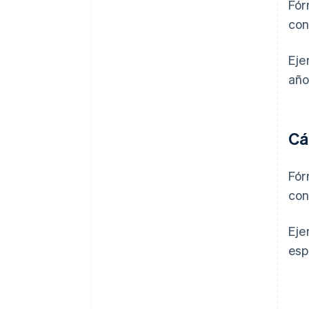
Fór
con
Eje
año
Cá
Fór
con
Eje
esp