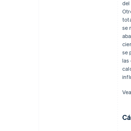
del
Otr
tot
se 
aba
cie
se 
las
cal
inf
Vea
Cá