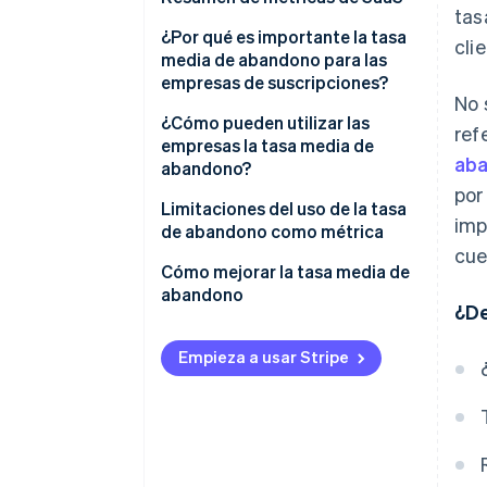
tas
Cálculo de la tasa de renovación
Tasa media de abandono
¿Por qué es importante la tasa
esperada
cli
media de abandono para las
Coste de adquisición de
empresas de suscripciones?
clientes (CAC)
No 
¿Cómo pueden utilizar las
ref
Valor vitalicio del cliente (LTV)
empresas la tasa media de
aba
abandono?
Ingresos recurrentes mensuales
por
(MRR)
Limitaciones del uso de la tasa
imp
de abandono como métrica
Satisfacción del cliente y
cue
probabilidad de recomendación
Cómo mejorar la tasa media de
(NPS)
abandono
¿De
Ingresos por expansión
Conoce a tus clientes
Empieza a usar Stripe
Identifica clientes en riesgo
Involúcrate en el éxito de tus
clientes
Mejora el producto