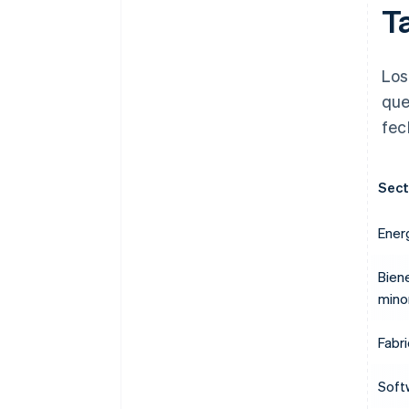
T
Los
que
fec
Sect
Energ
Bien
mino
Fabr
Soft