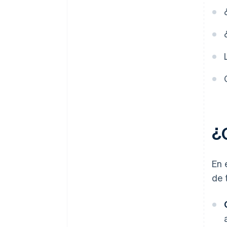
Mantén una actitud flexible con
respecto a los precios
Trabaja en equipo
Sigue innovando
Elige a los clientes adecuados
Anima a los clientes satisfechos
a que difundan el mensaje
¿
En 
de 