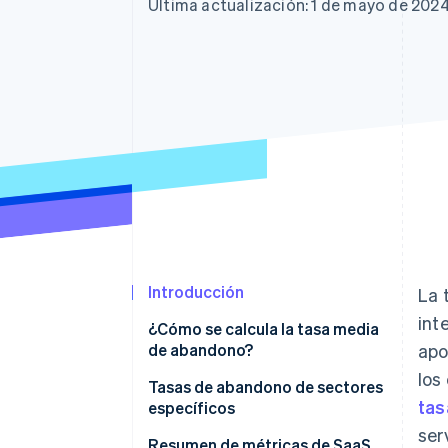
Authorization Boost
Data Pipeline
Última actualización: 1 de mayo de 202
Optimizaciones de aceptación
Sincronización de d
Link
Proceso de compra acelerado
Financial Connections
Datos de ctas. financieras
vinculadas
Introducción
La 
int
¿Cómo se calcula la tasa media
de abandono?
apo
los
Cálculo de la tasa de abandono
Tasas de abandono de sectores
tas
por las renovaciones de
específicos
contratos
ser
Resumen de métricas de SaaS