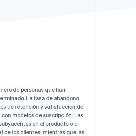
Stripe Sessions 2026
Descubre cómo Stripe
está construyendo la
infraestructura
económica para la IA.
Ver ahora
úmero de personas que han
eterminado. La tasa de abandono
les de retención y satisfacción de
as con modelos de suscripción. Las
subyacentes en el producto o el
ral de los clientes, mientras que las