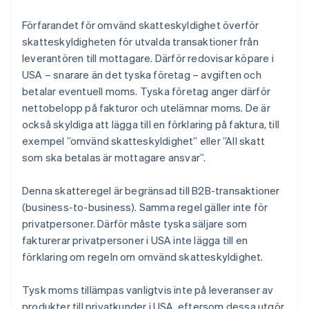
Förfarandet för omvänd skatteskyldighet överför
skatteskyldigheten för utvalda transaktioner från
leverantören till mottagare. Därför redovisar köpare i
USA – snarare än det tyska företag – avgiften och
betalar eventuell moms. Tyska företag anger därför
nettobelopp på fakturor och utelämnar moms. De är
också skyldiga att lägga till en förklaring på faktura, till
exempel ”omvänd skatteskyldighet” eller ”All skatt
som ska betalas är mottagare ansvar”.
Denna skatteregel är begränsad till B2B-transaktioner
(business-to-business). Samma regel gäller inte för
privatpersoner. Därför måste tyska säljare som
fakturerar privatpersoner i USA inte lägga till en
förklaring om regeln om omvänd skatteskyldighet.
Tysk moms tillämpas vanligtvis inte på leveranser av
produkter till privatkunder i USA, eftersom dessa utgör