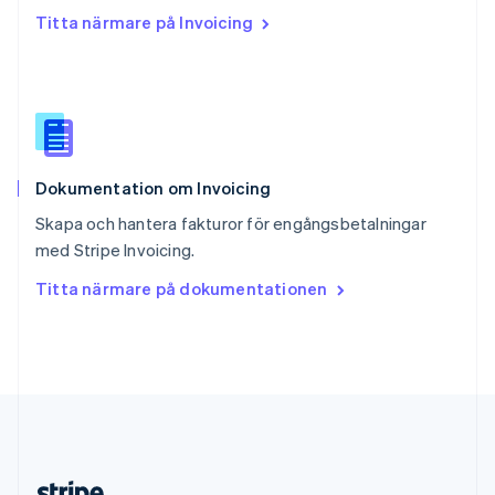
Slovakien
Titta närmare på Invoicing
English
Slovenien
English
Italiano
Spanien
Español
English
Storbritannien
English
Dokumentation om Invoicing
Sverige
Svenska
English
Skapa och hantera fakturor för engångsbetalningar
Thailand
med Stripe Invoicing.
ไทย
English
Tjeckien
Titta närmare på dokumentationen
English
Tyskland
Deutsch
English
Ungern
English
USA
English
Español
简体中文
Österrike
Deutsch
English