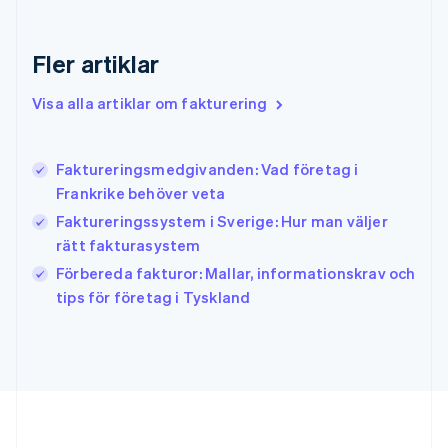
Hongkong SAR, Kina
English
简体中文
Indien
Fler artiklar
English
Irland
Visa alla artiklar om fakturering
English
Italien
Italiano
English
Faktureringsmedgivanden: Vad företag i
Japan
日本語
English
Frankrike behöver veta
Kanada
Faktureringssystem i Sverige: Hur man väljer
English
Français
rätt fakturasystem
Kroatien
English
Italiano
Förbereda fakturor: Mallar, informationskrav och
Lettland
tips för företag i Tyskland
English
Liechtenstein
Deutsch
English
Litauen
English
Luxemburg
Français
Deutsch
English