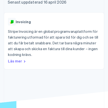
Godkännandeoptimeringar
Recognition
Företag
Senast uppdaterad 16 april 2026
Plattformar
Erbjud
Link
Automatiserad
SaaS
användningsbaserad
Accelererad kassaprocess
redovisning
Produktplan
fakturering
Financial Connections
Stripe Sigma
Sessions årliga
Utfärda stablecoin-
Länkade finanskontodata
Anpassade
konferens
stödda kort
Invoicing
rapporter
Karriärer
Tillhandahåll och
Efter bransch
Data Pipeline
Nyhetsrum
hantera tjänster med
Stripe Invoicing är en global programvaruplattform för
Datasynkronisering
Stripe Press
agenter
fakturering utformad för att spara tid för dig och se till
AI-företag
Kreatörsekonomi
att du får betalt snabbare. Det tar bara några minuter
Spel
att skapa och skicka en faktura till dina kunder – ingen
Besöksnäring, resor
Kontakt
Mer
Resurser
kodning krävs.
och fritid
Product roadmap
Försäkringsbolag
Kontakta säljteamet
Läs mer
Se vad som kommer härnäst
Media och
Appintegrationer
Bli partner
underhållning
Kodexempel
Radar
Ideella organisationer
Utvecklarblogg
Bedrägeribekämpning
Professionella tjänster
API-status
Offentlig sektor
Atlas
Detaljhandel
Bolagsbildning för startups
Climate
Koldioxidinfångning
Ecosystem
Identity