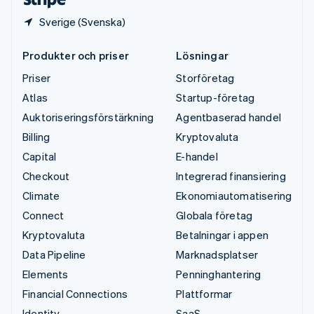
Sverige (Svenska)
Produkter och priser
Lösningar
Priser
Storföretag
Atlas
Startup-företag
Auktoriseringsförstärkning
Agentbaserad handel
Billing
Kryptovaluta
Capital
E-handel
Checkout
Integrerad finansiering
Climate
Ekonomiautomatisering
Connect
Globala företag
Kryptovaluta
Betalningar i appen
Data Pipeline
Marknadsplatser
Elements
Penninghantering
Financial Connections
Plattformar
Identity
SaaS