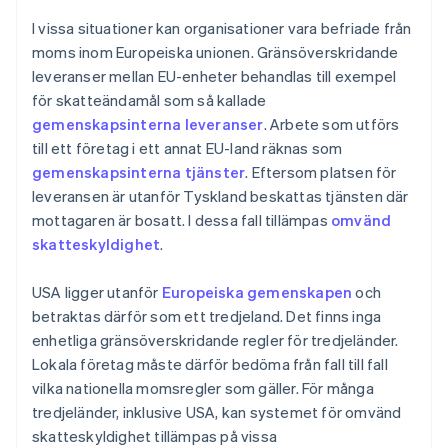
I vissa situationer kan organisationer vara befriade från
moms inom Europeiska unionen. Gränsöverskridande
leveranser mellan EU-enheter behandlas till exempel
för skatteändamål som så kallade
gemenskapsinterna leveranser
. Arbete som utförs
till ett företag i ett annat EU-land räknas som
gemenskapsinterna tjänster
. Eftersom platsen för
leveransen är utanför Tyskland beskattas tjänsten där
mottagaren är bosatt. I dessa fall tillämpas
omvänd
skatteskyldighet
.
USA ligger utanför
Europeiska gemenskapen
och
betraktas därför som ett tredjeland. Det finns inga
enhetliga gränsöverskridande regler för tredjeländer.
Lokala företag måste därför bedöma från fall till fall
vilka nationella momsregler som gäller. För många
tredjeländer, inklusive USA, kan systemet för omvänd
skatteskyldighet tillämpas på vissa