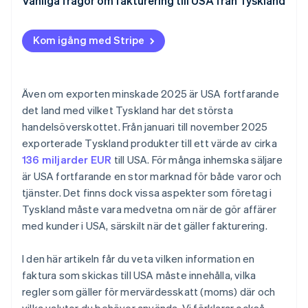
Banköverföringar
Vanliga frågor om fakturering till USA från Tyskland
Kom igång med Stripe
Även om exporten minskade 2025 är USA fortfarande
det land med vilket Tyskland har det största
handelsöverskottet. Från januari till november 2025
exporterade Tyskland produkter till ett värde av cirka
136 miljarder EUR
till USA. För många inhemska säljare
är USA fortfarande en stor marknad för både varor och
tjänster. Det finns dock vissa aspekter som företag i
Tyskland måste vara medvetna om när de gör affärer
med kunder i USA, särskilt när det gäller fakturering.
I den här artikeln får du veta vilken information en
faktura som skickas till USA måste innehålla, vilka
regler som gäller för mervärdesskatt (moms) där och