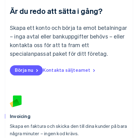
Malaysia
Är du redo att sätta i gång?
English
简体中文
Malta
English
Skapa ett konto och börja ta emot betalningar
Mexiko
Español
English
– inga avtal eller bankuppgifter behövs – eller
Nederländerna
kontakta oss för att ta fram ett
Nederlands
English
Norge
specialanpassat paket för ditt företag.
English
Nya Zeeland
Börja nu
Kontakta säljteamet
English
Polen
English
Portugal
Português
English
Rumänien
English
Schweiz
Invoicing
Deutsch
Français
Italiano
English
Skapa en faktura och skicka den till dina kunder på bara
Singapore
English
简体中文
några minuter – ingen kod krävs.