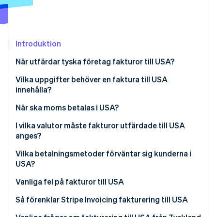
Identitetsverifiering online
Partner
Stripe App Marketplace
Introduktion
Stripe Sessions 2026
När utfärdar tyska företag fakturor till USA?
Se hur Stripe bygger den ekonomiska inf
Titta nu
Vilka uppgifter behöver en faktura till USA
innehålla?
När ska moms betalas i USA?
Vad är omvänd skatteskyldighet?
I vilka valutor måste fakturor utfärdade till USA
anges?
Fakturor i USD
Vilka betalningsmetoder förväntar sig kunderna i
USA?
Fakturor i EUR
ACH
Vanliga fel på fakturor till USA
Kreditkort
Så förenklar Stripe Invoicing fakturering till USA