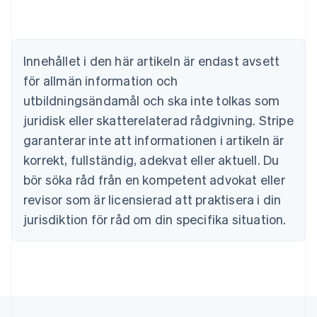
Brasilien
Português
English
Bulgarien
English
Innehållet i den här artikeln är endast avsett
Cypern
för allmän information och
English
Danmark
utbildningsändamål och ska inte tolkas som
English
juridisk eller skatterelaterad rådgivning. Stripe
Estland
English
garanterar inte att informationen i artikeln är
Fastlandskina
korrekt, fullständig, adekvat eller aktuell. Du
简体中文
English
Finland
bör söka råd från en kompetent advokat eller
English
Svenska
revisor som är licensierad att praktisera i din
Frankrike
jurisdiktion för råd om din specifika situation.
Français
English
Förenade Arabemiraten
English
Gibraltar
English
Grekland
English