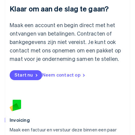
Luxemburg
Klaar om aan de slag te gaan?
Français
Deutsch
English
Maleisië
English
简体中文
Maak een account en begin direct met het
Malta
ontvangen van betalingen. Contracten of
English
Mexico
bankgegevens zijn niet vereist. Je kunt ook
Español
English
contact met ons opnemen om een pakket op
Nederland
maat voor je onderneming samen te stellen.
Nederlands
English
Nieuw-Zeeland
English
Start nu
Neem contact op
Noorwegen
English
Oostenrijk
Deutsch
English
Polen
English
Portugal
Português
English
Invoicing
Roemenië
Maak een factuur en verstuur deze binnen een paar
English