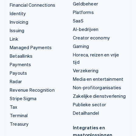
Geldbeheer
Financial Connections
Platforms
Identity
SaaS
Invoicing
AI-bedrijven
Issuing
Creator economy
Link
Gaming
Managed Payments
Horeca, reizen en vrije
Betaallinks
tijd
Payments
Verzekering
Payouts
Media en entertainment
Radar
Non-profitorganisaties
Revenue Recognition
Zakelijke dienstverlening
Stripe Sigma
Publieke sector
Tax
Detailhandel
Terminal
Treasury
Integraties en
maatoplossingen