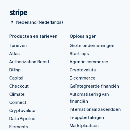
Zwitserland
Deutsch
Français
Italiano
English
Nederland (Nederlands)
Producten en tarieven
Oplossingen
Tarieven
Grote ondernemingen
Atlas
Start-ups
Authorization Boost
Agentic commerce
Billing
Cryptovaluta
Capital
E-commerce
Checkout
Geïntegreerde financiën
Climate
Automatisering van
financiën
Connect
Internationaal zakendoen
Cryptovaluta
In-appbetalingen
Data Pipeline
Marktplaatsen
Elements