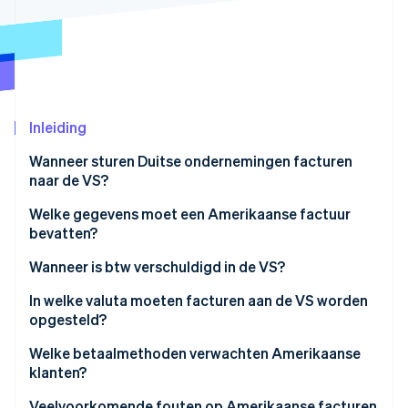
Oprichting van een start-up
Climate
Ecosysteem
CO₂-verwijdering
Partners
Identity
Stripe App Marketplace
Online identiteitsverificatie
Inleiding
Wanneer sturen Duitse ondernemingen facturen
naar de VS?
Stripe Sessions 2026
Welke gegevens moet een Amerikaanse factuur
Ontdek hoe Stripe de economische infrastructuu
bevatten?
Nu bekijken
Wanneer is btw verschuldigd in de VS?
Wat is de procedure voor de verleggingsregeling?
In welke valuta moeten facturen aan de VS worden
opgesteld?
Facturen in USD
Welke betaalmethoden verwachten Amerikaanse
klanten?
Facturen in EUR
ACH
Veelvoorkomende fouten op Amerikaanse facturen