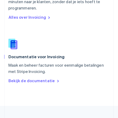
minuten naar je klanten, zonder dat je iets hoeft te
Singapore
English
简体中文
programmeren.
Slovenië
Alles over Invoicing
English
Italiano
Slowakije
English
Spanje
Español
English
Thailand
ไทย
English
Documentatie voor Invoicing
Tsjechië
English
Maak en beheer facturen voor eenmalige betalingen
Vasteland van China
met Stripe Invoicing.
简体中文
English
Verenigd Koninkrijk
Bekijk de documentatie
English
Verenigde Arabische Emiraten
English
Verenigde Staten
English
Español
简体中文
Zweden
Svenska
English