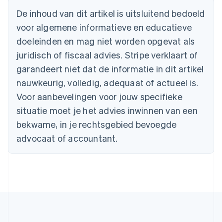
België
De inhoud van dit artikel is uitsluitend bedoeld
Nederlands
Français
Deutsch
English
voor algemene informatieve en educatieve
Brazilië
Português
English
doeleinden en mag niet worden opgevat als
Bulgarije
juridisch of fiscaal advies. Stripe verklaart of
English
Canada
garandeert niet dat de informatie in dit artikel
English
Français
nauwkeurig, volledig, adequaat of actueel is.
Cyprus
Voor aanbevelingen voor jouw specifieke
English
Denemarken
situatie moet je het advies inwinnen van een
English
bekwame, in je rechtsgebied bevoegde
Duitsland
advocaat of accountant.
Deutsch
English
Estland
English
Finland
English
Svenska
Frankrijk
Français
English
Gibraltar
English