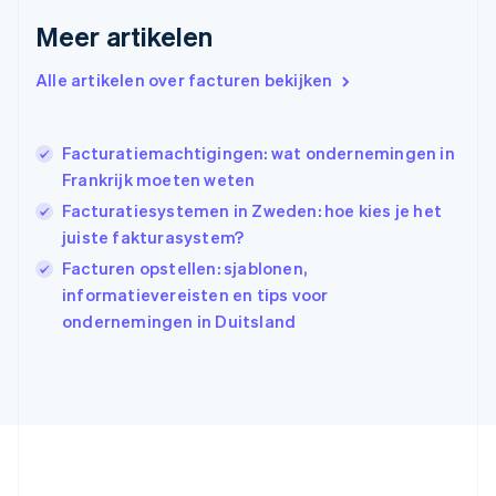
Griekenland
Meer artikelen
English
Hongarije
Alle artikelen over facturen bekijken
English
Hongkong SAR, China
English
简体中文
Ierland
Facturatiemachtigingen: wat ondernemingen in
English
Frankrijk moeten weten
India
Facturatiesystemen in Zweden: hoe kies je het
English
juiste fakturasystem?
Italië
Italiano
English
Facturen opstellen: sjablonen,
Japan
informatievereisten en tips voor
日本語
English
ondernemingen in Duitsland
Kroatië
English
Italiano
Letland
English
Liechtenstein
Deutsch
English
Litouwen
English