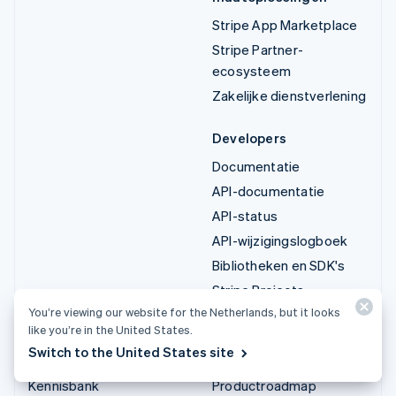
Stripe App Marketplace
Stripe Partner-
ecosysteem
Zakelijke dienstverlening
Developers
Documentatie
API-documentatie
API-status
API-wijzigingslogboek
Bibliotheken en SDK's
Stripe Projects
You’re viewing our website for the Netherlands, but it looks
Blog voor developers
like you’re in the United States.
Switch to the United States site
Informatie
Bedrijf
Kennisbank
Productroadmap