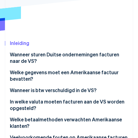
Oprichting van een start-up
Climate
Ecosysteem
CO₂-verwijdering
Partners
Identity
Stripe App Marketplace
Online identiteitsverificatie
Inleiding
Wanneer sturen Duitse ondernemingen facturen
naar de VS?
Stripe Sessions 2026
Welke gegevens moet een Amerikaanse factuur
Ontdek hoe Stripe de economische infrastructuu
bevatten?
Nu bekijken
Wanneer is btw verschuldigd in de VS?
Wat is de procedure voor de verleggingsregeling?
In welke valuta moeten facturen aan de VS worden
opgesteld?
Facturen in USD
Welke betaalmethoden verwachten Amerikaanse
klanten?
Facturen in EUR
ACH
Veelvoorkomende fouten op Amerikaanse facturen