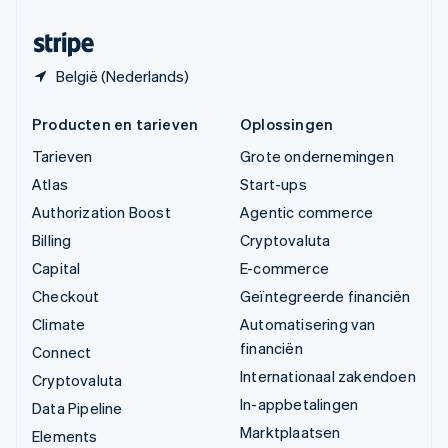
Zwitserland
Deutsch
Français
Italiano
English
België (Nederlands)
Producten en tarieven
Oplossingen
Tarieven
Grote ondernemingen
Atlas
Start-ups
Authorization Boost
Agentic commerce
Billing
Cryptovaluta
Capital
E-commerce
Checkout
Geïntegreerde financiën
Climate
Automatisering van
financiën
Connect
Internationaal zakendoen
Cryptovaluta
In-appbetalingen
Data Pipeline
Marktplaatsen
Elements