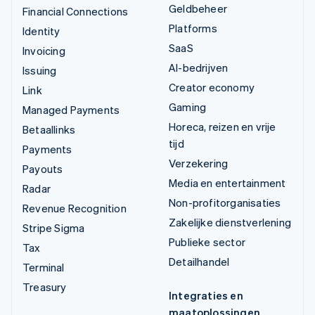
Geldbeheer
Financial Connections
Platforms
Identity
SaaS
Invoicing
AI-bedrijven
Issuing
Creator economy
Link
Gaming
Managed Payments
Horeca, reizen en vrije
Betaallinks
tijd
Payments
Verzekering
Payouts
Media en entertainment
Radar
Non-profitorganisaties
Revenue Recognition
Zakelijke dienstverlening
Stripe Sigma
Publieke sector
Tax
Detailhandel
Terminal
Treasury
Integraties en
maatoplossingen