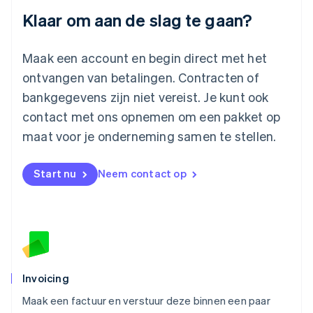
Luxemburg
Klaar om aan de slag te gaan?
Français
Deutsch
English
Maleisië
English
简体中文
Maak een account en begin direct met het
Malta
ontvangen van betalingen. Contracten of
English
Mexico
bankgegevens zijn niet vereist. Je kunt ook
Español
English
contact met ons opnemen om een pakket op
Nederland
maat voor je onderneming samen te stellen.
Nederlands
English
Nieuw-Zeeland
English
Start nu
Neem contact op
Noorwegen
English
Oostenrijk
Deutsch
English
Polen
English
Portugal
Português
English
Invoicing
Roemenië
Maak een factuur en verstuur deze binnen een paar
English