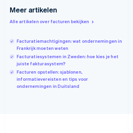
Griekenland
Meer artikelen
English
Hongarije
Alle artikelen over facturen bekijken
English
Hongkong SAR, China
English
简体中文
Ierland
Facturatiemachtigingen: wat ondernemingen in
English
Frankrijk moeten weten
India
Facturatiesystemen in Zweden: hoe kies je het
English
juiste fakturasystem?
Italië
Italiano
English
Facturen opstellen: sjablonen,
Japan
informatievereisten en tips voor
日本語
English
ondernemingen in Duitsland
Kroatië
English
Italiano
Letland
English
Liechtenstein
Deutsch
English
Litouwen
English