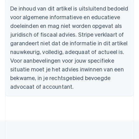
België
De inhoud van dit artikel is uitsluitend bedoeld
Nederlands
Français
Deutsch
English
voor algemene informatieve en educatieve
Brazilië
Português
English
doeleinden en mag niet worden opgevat als
Bulgarije
juridisch of fiscaal advies. Stripe verklaart of
English
Canada
garandeert niet dat de informatie in dit artikel
English
Français
nauwkeurig, volledig, adequaat of actueel is.
Cyprus
Voor aanbevelingen voor jouw specifieke
English
Denemarken
situatie moet je het advies inwinnen van een
English
bekwame, in je rechtsgebied bevoegde
Duitsland
advocaat of accountant.
Deutsch
English
Estland
English
Finland
English
Svenska
Frankrijk
Français
English
Gibraltar
English