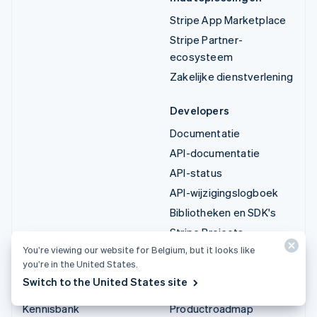
Stripe App Marketplace
Stripe Partner-
ecosysteem
Zakelijke dienstverlening
Developers
Documentatie
API-documentatie
API-status
API-wijzigingslogboek
Bibliotheken en SDK's
Stripe Projects
You’re viewing our website for Belgium, but it looks like
Blog voor developers
you’re in the United States.
Switch to the United States site
Informatie
Bedrijf
Kennisbank
Productroadmap