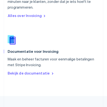
minuten naar je klanten, zonder dat je iets hoeft te
Singapore
English
简体中文
programmeren.
Slovenië
Alles over Invoicing
English
Italiano
Slowakije
English
Spanje
Español
English
Thailand
ไทย
English
Documentatie voor Invoicing
Tsjechië
English
Maak en beheer facturen voor eenmalige betalingen
Vasteland van China
met Stripe Invoicing.
简体中文
English
Verenigd Koninkrijk
Bekijk de documentatie
English
Verenigde Arabische Emiraten
English
Verenigde Staten
English
Español
简体中文
Zweden
Svenska
English