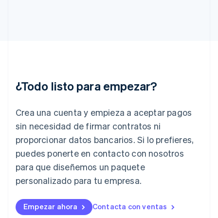
English
Grecia
English
Hungría
English
India
English
Irlanda
¿Todo listo para empezar?
English
Italia
Crea una cuenta y empieza a aceptar pagos
Italiano
English
Japón
sin necesidad de firmar contratos ni
日本語
English
proporcionar datos bancarios. Si lo prefieres,
Letonia
English
puedes ponerte en contacto con nosotros
Liechtenstein
para que diseñemos un paquete
Deutsch
English
Lituania
personalizado para tu empresa.
English
Luxemburgo
Empezar ahora
Contacta con ventas
Français
Deutsch
English
Malasia