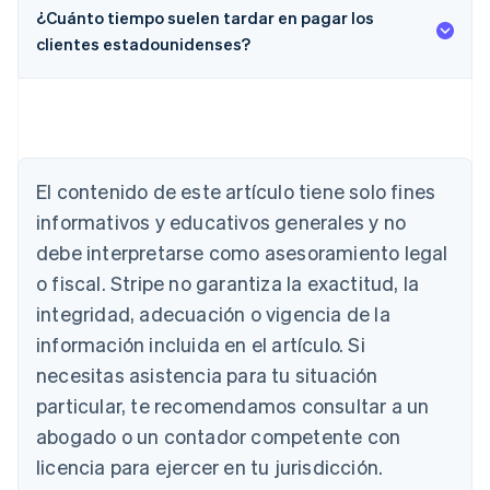
¿Cuánto tiempo suelen tardar en pagar los
clientes estadounidenses?
Alemania
Deutsch
English
Australia
El contenido de este artículo tiene solo fines
English
informativos y educativos generales y no
Austria
debe interpretarse como asesoramiento legal
Deutsch
English
Bélgica
o fiscal. Stripe no garantiza la exactitud, la
Nederlands
Français
Deutsch
English
integridad, adecuación o vigencia de la
Brasil
Português
English
información incluida en el artículo. Si
Bulgaria
necesitas asistencia para tu situación
English
Canadá
particular, te recomendamos consultar a un
English
Français
abogado o un contador competente con
China continental
licencia para ejercer en tu jurisdicción.
简体中文
English
Chipre