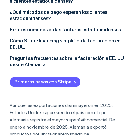
pasivo?
a clientes estadounidenses?
Facturas en USD
¿Qué métodos de pago esperan los clientes
estadounidenses?
Facturas en EUR
ACH
Errores comunes en las facturas estadounidenses
Tarjetas de crédito
Cómo Stripe Invoicing simplifica la facturación en
EE. UU.
Transferencias electrónicas
Preguntas frecuentes sobre la facturación a EE. UU.
desde Alemania
Primeros pasos con Stripe
Aunque las exportaciones disminuyeron en 2025,
Estados Unidos sigue siendo el país con el que
Alemania registra el mayor superávit comercial. De
enero a noviembre de 2025, Alemania exportó
productos por un valor aproximado de