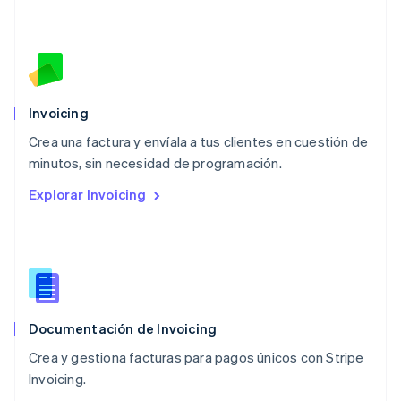
English
简体中文
Malta
English
México
Español
English
Noruega
Invoicing
English
Crea una factura y envíala a tus clientes en cuestión de
Nueva Zelandia
English
minutos, sin necesidad de programación.
Países Bajos
Explorar Invoicing
Nederlands
English
Polonia
English
Portugal
Português
English
RAE de Hong Kong, China
English
简体中文
Documentación de Invoicing
Reino Unido
English
Crea y gestiona facturas para pagos únicos con Stripe
República Checa
Invoicing.
English
Rumania