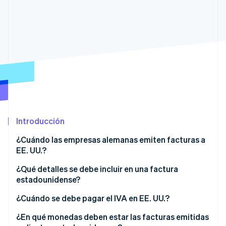
Ecosistema
Sesiones de Stripe 2026
Socios
Descubre cómo Stripe construye la infraestructura económi
Stripe App Marketplace
Mirar ahora
Introducción
¿Cuándo las empresas alemanas emiten facturas a
EE. UU.?
¿Qué detalles se debe incluir en una factura
estadounidense?
¿Cuándo se debe pagar el IVA en EE. UU.?
¿Qué es el procedimiento de inversión del sujeto
¿En qué monedas deben estar las facturas emitidas