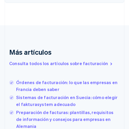
English
Croacia
English
Italiano
Dinamarca
English
Emiratos Árabes Unidos
English
Eslovaquia
Más artículos
English
Eslovenia
Consulta todos los artículos sobre facturación
English
Italiano
España
Español
English
Órdenes de facturación: lo que las empresas en
Estados Unidos
English
Español
简体中文
Francia deben saber
Estonia
Sistemas de facturación en Suecia: cómo elegir
English
el fakturasystem adecuado
Finlandia
English
Svenska
Preparación de facturas: plantillas, requisitos
Francia
de información y consejos para empresas en
Français
English
Alemania
Gibraltar