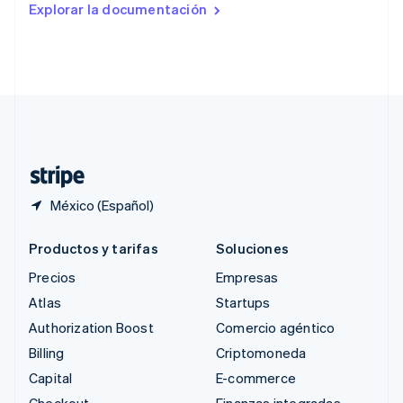
Explorar la documentación
English
Singapur
English
简体中文
Suecia
Svenska
English
Suiza
Deutsch
Français
Italiano
English
Tailandia
ไทย
English
México (Español)
Productos y tarifas
Soluciones
Precios
Empresas
Atlas
Startups
Authorization Boost
Comercio agéntico
Billing
Criptomoneda
Capital
E-commerce
Checkout
Finanzas integradas