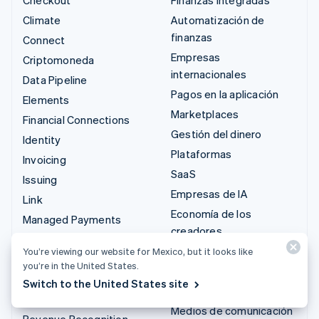
Climate
Automatización de
finanzas
Connect
Empresas
Criptomoneda
internacionales
Data Pipeline
Pagos en la aplicación
Elements
Marketplaces
Financial Connections
Gestión del dinero
Identity
Plataformas
Invoicing
SaaS
Issuing
Empresas de IA
Link
Economía de los
Managed Payments
creadores
Enlaces de pago
Juegos
You’re viewing our website for Mexico, but it looks like
Payments
you’re in the United States.
Hostelería, viajes y ocio
Payouts
Switch to the United States site
Seguros
Radar
Medios de comunicación
Revenue Recognition