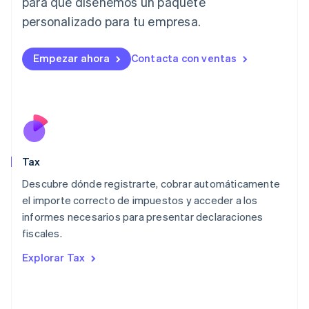
para que diseñemos un paquete
Japón
日本語
English
personalizado para tu empresa.
Letonia
English
Liechtenstein
Empezar ahora
Contacta con ventas
Deutsch
English
Lituania
English
Luxemburgo
Français
Deutsch
English
Malasia
English
简体中文
Tax
Malta
English
Descubre dónde registrarte, cobrar automáticamente
México
el importe correcto de impuestos y acceder a los
Español
English
informes necesarios para presentar declaraciones
Noruega
fiscales.
English
Nueva Zelandia
Explorar Tax
English
Países Bajos
Nederlands
English