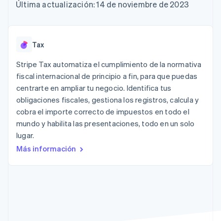
Authorization
Recognition
Empresa
Última actualización: 14 de noviembre de 2023
Gestión del dinero
Gestionar
Boost
Automatización
Plataformas
suscripciones
Optimizaciones
contable
Hoja de ruta del
SaaS
Ofrecer cobro por
de aceptación
Stripe Sigma
producto
consumo
Link
Informes
Conferencia anual
Emitir tarjetas
Tax
Proceso de
personalizados
Sessions
respaldadas por
compra
Data Pipeline
Empleos
monedas estables
Stripe Tax automatiza el cumplimiento de la normativa
Por sector
acelerado
Sincronización
Sala de prensa
Aprovisiona y gestiona
fiscal internacional de principio a fin, para que puedas
de datos
Stripe Press
servicios con agentes
Empresas de IA
centrarte en ampliar tu negocio. Identifica tus
Economía de los
obligaciones fiscales, gestiona los registros, calcula y
creadores
cobra el importe correcto de impuestos en todo el
Juegos
Contacto
Más
Recursos
Hostelería, viajes y ocio
mundo y habilita las presentaciones, todo en un solo
Product roadmap
Contacta con ventas
lugar.
Ver lo que viene
Seguros
Integraciones de
Conviértete en socio
Medios de
aplicaciones
Más información
Radar
comunicación y
Ejemplos de código
Prevención de fraude
entretenimiento
Blog de
Organizaciones sin
desarrolladores
Atlas
fines de lucro
Estado de la API
Constitución de una startup
Servicios
Climate
profesionales
Eliminación de dióxido de carbono
Sector público
Minorista