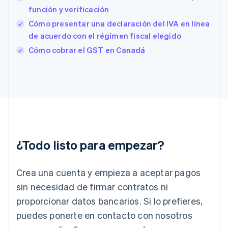
España
función y verificación
Español
English
Estados Unidos
Cómo presentar una declaración del IVA en línea
English
Español
简体中文
de acuerdo con el régimen fiscal elegido
Estonia
Cómo cobrar el GST en Canadá
English
Finlandia
English
Svenska
Francia
Français
English
Gibraltar
English
Grecia
English
¿Todo listo para empezar?
Hungría
English
India
Crea una cuenta y empieza a aceptar pagos
English
Irlanda
sin necesidad de firmar contratos ni
English
proporcionar datos bancarios. Si lo prefieres,
Italia
puedes ponerte en contacto con nosotros
Italiano
English