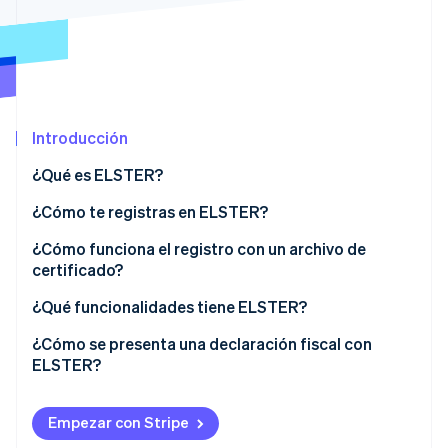
Ecosistema
Sesiones de Stripe 2026
Socios
Descubre cómo Stripe construye la infraestructura económi
Stripe App Marketplace
Mirar ahora
Introducción
¿Qué es ELSTER?
¿Qué es “Mi ELSTER”?
¿Cómo te registras en ELSTER?
¿Cómo funciona el registro con un archivo de
certificado?
¿Cómo se puede renovar el certificado ELSTER?
¿Qué funcionalidades tiene ELSTER?
¿Cómo se presenta una declaración fiscal con
ELSTER?
Empezar con Stripe