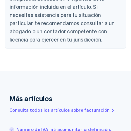
Bélgica
información incluida en el artículo. Si
Nederlands
Français
Deutsch
English
Brasil
necesitas asistencia para tu situación
Português
English
particular, te recomendamos consultar a un
Bulgaria
abogado o un contador competente con
English
Canadá
licencia para ejercer en tu jurisdicción.
English
Français
China continental
简体中文
English
Chipre
English
Croacia
English
Italiano
Dinamarca
English
Emiratos Árabes Unidos
Más artículos
English
Eslovaquia
Consulta todos los artículos sobre facturación
English
Eslovenia
English
Italiano
Número de IVA intracomunitario: definición,