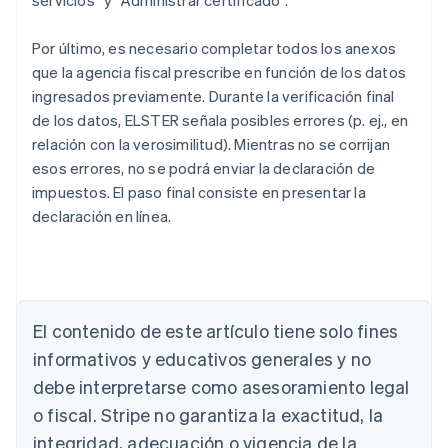
servicios” y “Administrar certificado”.
Por último, es necesario completar todos los anexos
que la agencia fiscal prescribe en función de los datos
ingresados previamente. Durante la verificación final
de los datos, ELSTER señala posibles errores (p. ej., en
relación con la verosimilitud). Mientras no se corrijan
esos errores, no se podrá enviar la declaración de
impuestos. El paso final consiste en presentar la
declaración en línea.
El contenido de este artículo tiene solo fines
Alemania
Deutsch
English
informativos y educativos generales y no
Australia
debe interpretarse como asesoramiento legal
English
Austria
o fiscal. Stripe no garantiza la exactitud, la
Deutsch
English
integridad, adecuación o vigencia de la