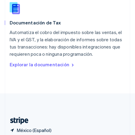
Polonia
English
Portugal
Português
English
Documentación de Tax
RAE de Hong Kong, China
English
简体中文
Automatiza el cobro del impuesto sobre las ventas, el
Reino Unido
IVA y el GST, y la elaboración de informes sobre todas
English
tus transacciones: hay disponibles integraciones que
República Checa
requieren poca o ninguna programación.
English
Rumania
Explorar la documentación
English
Singapur
English
简体中文
Suecia
Svenska
English
Suiza
Deutsch
Français
Italiano
English
Tailandia
ไทย
English
México (Español)