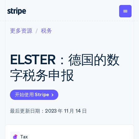
更多资源
税务
按企业阶段
文档
学习
支付
营收
资金管
平台
理
易市
大型企业
Stripe 文档
博客
Payments
Billing
初创企业
API 参考文档
客户案例
ELSTER：德国的数
在线支付
经常性收入
Global
Conn
库与 SDK
指南
Managed
Metronome
Payouts
Stripe Apps
Payments
按用量计费
平台
字税务申报
备案商家解决
Subscriptions
向第三
按应用场景
方案
方打款
支持
订阅管理
Payment links
Crypto
指南
智能体商务
Invoicing
钱包、
加密货币
获取支持
无代码支付
一次性或定期
开始使用 Stripe
稳定币
电子商务
接受线上付款
托管支持方案
Checkout
账单
发行和
嵌入式金融
实施预置结账流程
专业服务
预构建支付界
Tax
发卡基
财务自动化
构建平台或交易市场
最后更新日期：2023 年 11 月 14 日
面
销售税和增值
础设施
全球化企业
管理订阅
Elements
税自动化
应用内支付
提供按用量计费
灵活的 UI 组件
Revenue
交易市场
发行稳定币支持的支付卡
Payment
Recognition
公司
资金管理
通过智能体配置和管理服
methods
会计自动化
Tax
平台
务