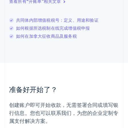
查看所有“开账单”相关文章
立陶宛
English
列支敦士登
共同体内部增值税税号：定义、用途和验证
Deutsch
English
卢森堡
如何根据所选税制在线完成增值税申报
Français
Deutsch
English
如何在加拿大征收商品及服务税
罗马尼亚
English
马尔他
English
马来西亚
English
简体中文
美国
English
Español
简体中文
墨西哥
准备好开始了？
Español
English
挪威
English
创建账户即可开始收款，无需签署合同或填写银
葡萄牙
行信息。您也可以联系我们，为您的企业定制专
Português
English
日本
属支付解决方案。
日本語
English