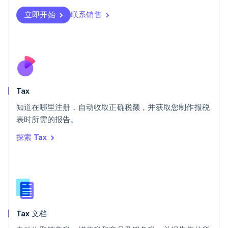
瑞典
立即开始
联系销售
Svenska
English
瑞士
Deutsch
Français
Italiano
English
塞浦路斯
English
斯洛伐克
English
斯洛文尼亚
Tax
English
Italiano
知道在哪里注册，自动收取正确税额，并获取您制作报税
泰国
ไทย
English
表时所需的报告。
希腊
探索 Tax
English
西班牙
Español
English
新加坡
English
简体中文
新西兰
English
Tax 文档
匈牙利
English