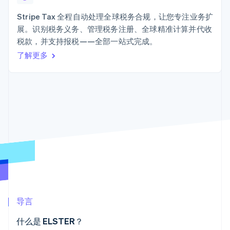
接入 125+ 种支
Stripe Sigma
产品路线图
SaaS
付方式
自定义报告
Sessions 年度大会
Stripe Tax 全程自动处理全球税务合规，让您专注业务扩
Terminal
Data Pipeline
招聘
展。识别税务义务、管理税务注册、全球精准计算并代收
线下支付
数据同步
资讯中心
Authorization
资源
税款，并支持报税——全部一站式完成。
Stripe Press
Boost
按行业
了解更多
支付成功率优
应用集成
化
AI 企业
代码示例
Link
创作者经济
开发者博客
联系
加速结账
游戏
API 状态
酒店、旅游与休闲
联系销售
保险
成为合作伙伴
媒体与娱乐
非营利组织
更多
专业服务
Product roadmap
公共部门
了解未来规划
零售
Radar
欺诈防范
Atlas
生态系统
初创企业注册
导言
合作伙伴
Climate
什么是 ELSTER？
Stripe App Marketplace
碳移除