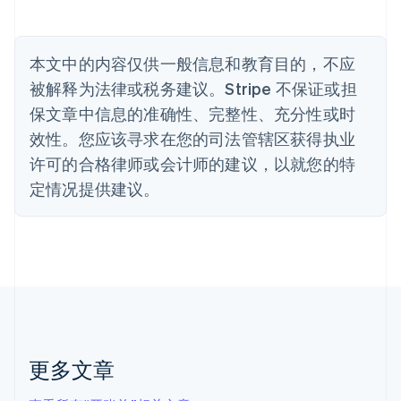
比利时
Nederlands
Français
Deutsch
English
波兰
本文中的内容仅供一般信息和教育目的，不应
English
丹麦
被解释为法律或税务建议。Stripe 不保证或担
English
保文章中信息的准确性、完整性、充分性或时
德国
效性。您应该寻求在您的司法管辖区获得执业
Deutsch
English
法国
许可的合格律师或会计师的建议，以就您的特
Français
English
定情况提供建议。
芬兰
English
Svenska
荷兰
Nederlands
English
加拿大
English
Français
捷克
English
克罗地亚
English
Italiano
更多文章
拉脱维亚
English