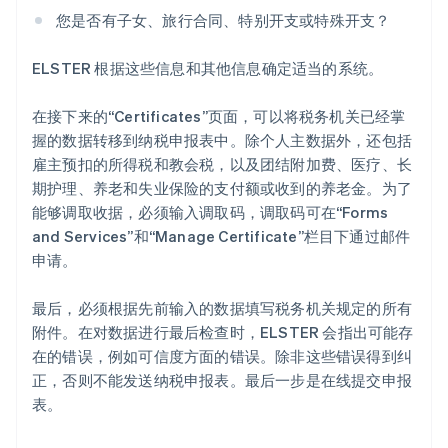
您是否有子女、旅行合同、特别开支或特殊开支？
ELSTER 根据这些信息和其他信息确定适当的系统。
在接下来的“Certificates”页面，可以将税务机关已经掌
握的数据转移到纳税申报表中。除个人主数据外，还包括
雇主预扣的所得税和教会税，以及团结附加费、医疗、长
阿联酋
期护理、养老和失业保险的支付额或收到的养老金。为了
English
能够调取收据，必须输入调取码，调取码可在“Forms
爱尔兰
and Services”和“Manage Certificate”栏目下通过邮件
English
爱沙尼亚
申请。
English
奥地利
最后，必须根据先前输入的数据填写税务机关规定的所有
Deutsch
English
附件。在对数据进行最后检查时，ELSTER 会指出可能存
澳大利亚
在的错误，例如可信度方面的错误。除非这些错误得到纠
English
巴西
正，否则不能发送纳税申报表。最后一步是在线提交申报
Português
English
表。
保加利亚
English