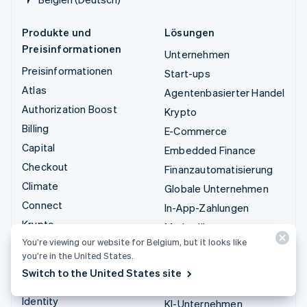
Produkte und
Lösungen
Preisinformationen
Unternehmen
Preisinformationen
Start-ups
Atlas
Agentenbasierter Handel
Authorization Boost
Krypto
Billing
E-Commerce
Capital
Embedded Finance
Checkout
Finanzautomatisierung
Climate
Globale Unternehmen
Connect
In-App-Zahlungen
Krypto
Marktplätze
You’re viewing our website for Belgium, but it looks like
Data Pipeline
Geldmanagement
you’re in the United States.
Elements
Plattformen
Switch to the United States site
Financial Connections
SaaS
Identity
KI-Unternehmen