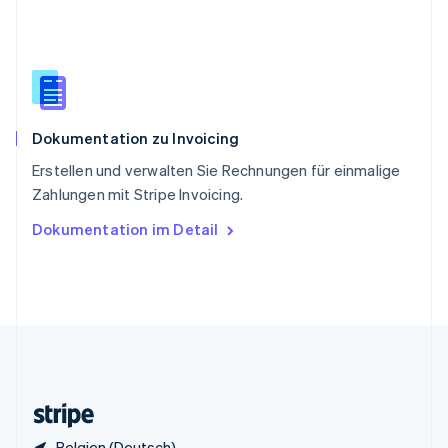
English
Italiano
Sonderverwaltungsregion Hongkong,
China
English
简体中文
Spanien
Español
English
Dokumentation zu Invoicing
Thailand
ไทย
English
Erstellen und verwalten Sie Rechnungen für einmalige
Tschechische Republik
Zahlungen mit Stripe Invoicing.
English
Ungarn
Dokumentation im Detail
English
Vereinigte Arabische Emirate
English
Vereinigte Staaten
English
Español
简体中文
Vereinigtes Königreich
English
Zypern
English
Belgien (Deutsch)