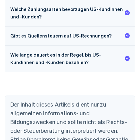
Welche Zahlungsarten bevorzugen US-Kundinnen
und -Kunden?
Gibt es Quellensteuern auf US-Rechnungen?
Wie lange dauert es in der Regel, bis US-
Kundinnen und -Kunden bezahlen?
Australien
Der Inhalt dieses Artikels dient nur zu
English
allgemeinen Informations- und
Belgien
Nederlands
Français
Deutsch
English
Bildungszwecken und sollte nicht als Rechts-
Brasilien
oder Steuerberatung interpretiert werden.
Português
English
Bulgarien
Stripe übernimmt keine Gewähr oder Garantie