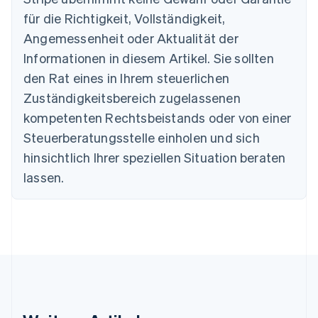
English
für die Richtigkeit, Vollständigkeit,
Dänemark
Angemessenheit oder Aktualität der
English
Deutschland
Informationen in diesem Artikel. Sie sollten
Deutsch
English
den Rat eines in Ihrem steuerlichen
Estland
Zuständigkeitsbereich zugelassenen
English
Festlandchina
kompetenten Rechtsbeistands oder von einer
简体中文
English
Steuerberatungsstelle einholen und sich
Finnland
English
Svenska
hinsichtlich Ihrer speziellen Situation beraten
Frankreich
lassen.
Français
English
Gibraltar
English
Griechenland
English
Indien
English
Irland
English
Italien