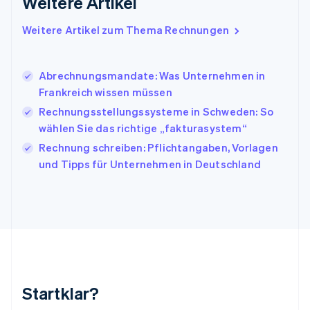
Weitere Artikel
Italiano
English
Japan
Weitere Artikel zum Thema Rechnungen
日本語
English
Kanada
English
Français
Abrechnungsmandate: Was Unternehmen in
Kroatien
Frankreich wissen müssen
English
Italiano
Lettland
Rechnungsstellungssysteme in Schweden: So
English
wählen Sie das richtige „fakturasystem“
Liechtenstein
Rechnung schreiben: Pflichtangaben, Vorlagen
Deutsch
English
Litauen
und Tipps für Unternehmen in Deutschland
English
Luxemburg
Français
Deutsch
English
Malaysia
English
简体中文
Malta
English
Mexiko
Startklar?
Español
English
Neuseeland