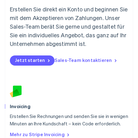
English
Erstellen Sie direkt ein Konto und beginnen Sie
Niederlande
mit dem Akzeptieren von Zahlungen. Unser
Nederlands
English
Norwegen
Sales-Team berät Sie gerne und gestaltet für
English
Sie ein individuelles Angebot, das ganz auf Ihr
Österreich
Deutsch
English
Unternehmen abgestimmt ist.
Polen
English
Portugal
Jetzt starten
Sales-Team kontaktieren
Português
English
Rumänien
English
Schweden
Svenska
English
Schweiz
Deutsch
Français
Italiano
English
Invoicing
Singapur
English
简体中文
Erstellen Sie Rechnungen und senden Sie sie in wenigen
Slowakei
Minuten an Ihre Kundschaft – kein Code erforderlich.
English
Mehr zu Stripe Invoicing
Slowenien