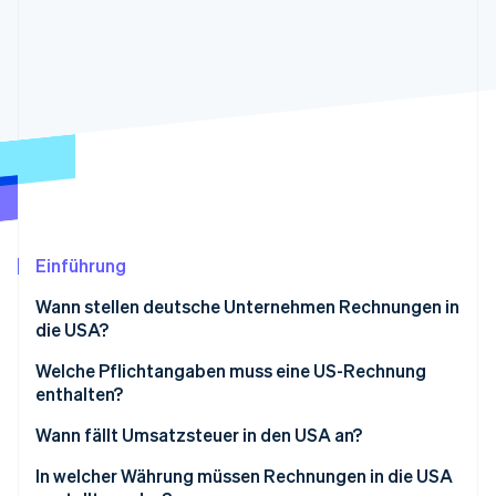
Betrugsprävention
Ecosystem
Atlas
Start-up-Gründung
Partner
Stripe App-Marktplatz
Climate
CO₂-Entnahme
Identity
Online-Identitätsprüfung
Einführung
Stripe-Sessions 2026
Wann stellen deutsche Unternehmen Rechnungen in
Erfahren Sie, wie Stripe Lösungen für die Wirts
die USA?
Jetzt ansehen
Welche Pflichtangaben muss eine US-Rechnung
enthalten?
Wann fällt Umsatzsteuer in den USA an?
Was ist das Reverse-Charge-Verfahren?
In welcher Währung müssen Rechnungen in die USA