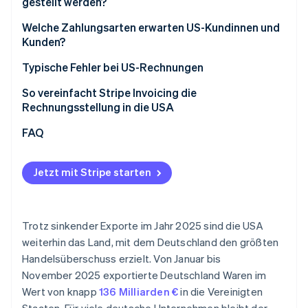
gestellt werden?
Rechnungen in USD
Welche Zahlungsarten erwarten US-Kundinnen und
Kunden?
Rechnungen in EUR
ACH-Zahlungen
Typische Fehler bei US-Rechnungen
Kartenzahlungen
So vereinfacht Stripe Invoicing die
Rechnungsstellung in die USA
Banküberweisungen
FAQ
Jetzt mit Stripe starten
Trotz sinkender Exporte im Jahr 2025 sind die USA
weiterhin das Land, mit dem Deutschland den größten
Handelsüberschuss erzielt. Von Januar bis
November 2025 exportierte Deutschland Waren im
Wert von knapp
136 Milliarden €
in die Vereinigten