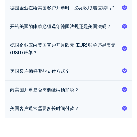
德国企业在给美国客户开单时，必须收取增值税吗？
开给美国的账单必须遵守德国法规还是美国法规？
阿联酋
English
爱尔兰
德国企业应向美国客户开具欧元 (EUR) 账单还是美元
English
(USD) 账单？
爱沙尼亚
English
奥地利
美国客户偏好哪些支付方式？
Deutsch
English
澳大利亚
English
向美国开单是否需要缴纳预扣税？
巴西
Português
English
保加利亚
美国客户通常需要多长时间付款？
English
比利时
Nederlands
Français
Deutsch
English
波兰
English