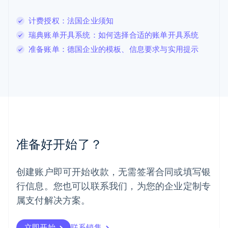
卢森堡
Français
Deutsch
English
计费授权：法国企业须知
罗马尼亚
瑞典账单开具系统：如何选择合适的账单开具系统
English
马尔他
准备账单：德国企业的模板、信息要求与实用提示
English
马来西亚
English
简体中文
美国
English
Español
简体中文
墨西哥
Español
English
挪威
准备好开始了？
English
葡萄牙
Português
English
创建账户即可开始收款，无需签署合同或填写银
日本
行信息。您也可以联系我们，为您的企业定制专
日本語
English
瑞典
属支付解决方案。
Svenska
English
瑞士
Deutsch
Français
Italiano
English
立即开始
联系销售