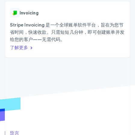
加密货币
125+
Stripe Sigma
产品路线图
SaaS
自定义报告
购买
Terminal
Sessions 年度大会
线下支付
Data Pipeline
Invoicing
招聘
数据同步
Authorization
资源
新闻编辑室
Boost
Stripe Invoicing 是一个全球账单软件平台，旨在为您节
Stripe Press
支付成功率优
按行业
应用程序集成
省时间，快速收款。只需短短几分钟，即可创建账单并发
化
代码示例
给您的客户——无需代码。
Link
AI 企业
开发者博客
加速结账
创作者经济
API 状态
了解更多
联系
Financial
游戏
Connections
酒店、旅游与休闲
联系销售
关联金融账户
保险
成为合作伙伴
数据
媒体与娱乐
非营利组织
专业服务
公共部门
零售
更多
Product roadmap
了解未来规划
生态系统
Radar
欺诈防范
合作伙伴
Atlas
Stripe App Marketplace
导言
初创企业注册