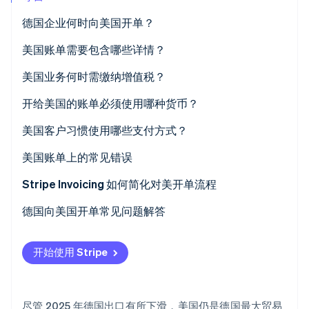
Climate
德国企业何时向美国开单？
碳移除
美国账单需要包含哪些详情？
Identity
在线身份验证
美国业务何时需缴纳增值税？
什么是反向征收程序？
开给美国的账单必须使用哪种货币？
美元账单
美国客户习惯使用哪些支付方式？
Stripe Sessions 2026
以欧元开单
ACH
美国账单上的常见错误
了解 Stripe 如何为 AI 构建经济基础设施。
立即观看
信用卡
Stripe Invoicing 如何简化对美开单流程
电汇
德国向美国开单常见问题解答
开始使用 Stripe
尽管 2025 年德国出口有所下滑，美国仍是德国最大贸易