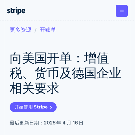
更多资源
开账单
按企业阶段
文档
学习
支付
营收
资金管理
平台
易市
大型企业
Stripe 文档
博客
Payments
Billing
Treasury
初创企业
API 参考文档
客户案例
向美国开单：增值
在线支付
经常性收入
Con
库与 SDK
指南
企业财务
Managed
Metronome
Stripe Apps
Payments
按用量计费
Global
平台
税、货币及德国企业
备案商家解决
Payouts
Subscriptions
Capi
按应用场景
方案
平
支持
向第三方
订阅管理
Payment links
客户
相关要求
指南
智能体商务
打款
Invoicing
Trea
加密货币
获取支持
无代码支付
一次性或定期
Capital
平
电子商务
接受线上付款
管理支持方案
企业融资
Checkout
账单
嵌入
嵌入式金融
实施预建结账流程
专业服务
预构建支付界
Crypto
Tax
融服
开始使用 Stripe
财务自动化
构建平台或交易市场
钱包、稳
面
销售税和增值
Iss
全球化企业
管理订阅
定币发行
Elements
税自动化
实体
应用内支付
提供按用量计费
灵活的 UI 组件
和发卡基
Crypto
Revenue
虚拟
最后更新日期：2026 年 4 月 16 日
交易市场
发行稳定币支持的支付卡
Onramp
支付方式
Recognition
础设施
公司
资金管理
使用代理预配和管理服务
可嵌入的
Access to
会计自动化
平台