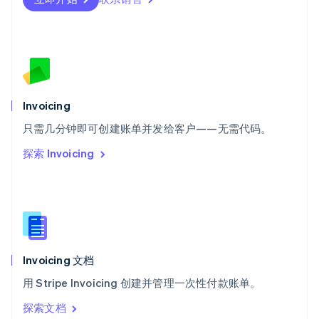
塞浦路斯
English
斯洛伐克
English
斯洛文尼亚
English
Italiano
泰国
Invoicing
ไทย
English
希腊
只需几分钟即可创建账单并发给客户——无需代码。
English
探索 Invoicing
西班牙
Español
English
新加坡
English
简体中文
新西兰
English
匈牙利
English
Invoicing 文档
意大利
用 Stripe Invoicing 创建并管理一次性付款账单。
Italiano
English
印度
探索文档
English