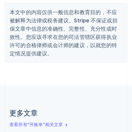
丹麦
English
本文中的内容仅供一般信息和教育目的，不应
德国
被解释为法律或税务建议。Stripe 不保证或担
Deutsch
English
法国
保文章中信息的准确性、完整性、充分性或时
Français
English
效性。您应该寻求在您的司法管辖区获得执业
芬兰
许可的合格律师或会计师的建议，以就您的特
English
Svenska
定情况提供建议。
荷兰
Nederlands
English
加拿大
English
Français
捷克
English
克罗地亚
English
Italiano
拉脱维亚
English
更多文章
立陶宛
English
列支敦士登
查看所有“开账单”相关文章
Deutsch
English