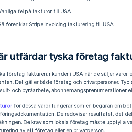
Vanliga fel på fakturor till USA
Så förenklar Stripe Invoicing fakturering till USA
r utfärdar tyska företag faktu
ka företag fakturerar kunder i USA när de säljer varor el
anten. Det gäller både företag och privatpersoner. Typ
sult- och byråarbete, abonnemangsprenumerationer ell
turor
för dessa varor fungerar som en begäran om bet
föringsdokumentation. De redovisar resultatet, det debi
äkningen. De krav som lokala företag måste uppfylla va
turering av ett företag eller en privatperson.