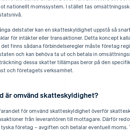
ot nationellt momssystem. I stället tas omsättningss
statsnivå.
ånga delstater kan en skatteskyldighet uppstå så snart
sklar för intäkter eller transaktioner. Detta koncept kal
det finns sådana förbindelseregler måste företag regis
staten och kan behöva ta ut och betala in omsättningss
träckning dessa skatter tillämpas beror på den specifik
nst och företagets verksamhet.
d är omvänd skatteskyldighet?
farandet för omvänd skatteskyldighet överför skattesk
nsaktioner från leverantören till mottagare. Därför red
 tyska företag – avgiften och betalar eventuell moms.