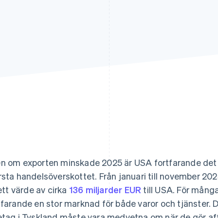
n om exporten minskade 2025 är USA fortfarande det l
rsta handelsöverskottet. Från januari till november 2
 ett värde av cirka
136 miljarder EUR
till USA. För mång
tfarande en stor marknad för både varor och tjänster. 
etag i Tyskland måste vara medvetna om när de gör aff