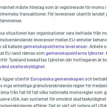
llmänhet måste företag som är registrerade för moms 
 inhemska transaktioner. För leveranser utanför landet 
tämmelser.
issa situationer kan organisationer vara befriade från
nsöverskridande leveranser mellan EU-enheter behandl
 så kallade
gemenskapsinterna leveranser
. Arbete s
at EU-land räknas som
gemenskapsinterna tjänster
.
nför Tyskland beskattas tjänsten där mottagaren är bosa
änd skatteskyldighet
.
 ligger utanför
Europeiska gemenskapen
och betrakt
ns inga enhetliga gränsöverskridande regler för tredje
öma från fall till fall vilka nationella momsregler som g
lusive USA, kan systemet för omvänd skatteskyldighet 
nsöverskridande affärer. Det är värt att notera att USA, t