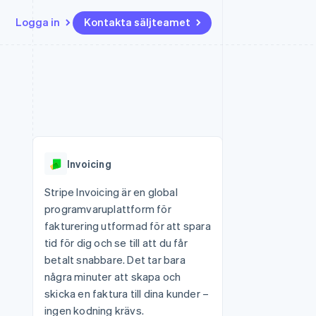
Logga in
Kontakta säljteamet
Resurser
Ecosystem
Kontakt
ch
Mer
er
Appintegrationer
Partner
Kontakta säljteamet
Product roadmap
Kodexempel
Stripe App Marketplace
Bli partner
Se vad som kommer härnäst
Utvecklarblogg
r plattformar
tid
API-status
Radar
 plattformar
Bedrägeribekämpning
nanstjänster
Invoicing
Atlas
tuella kort
Bolagsbildning för startups
Stripe Invoicing är en global
programvaruplattform för
Climate
Koldioxidinfångning
fakturering utformad för att spara
tid för dig och se till att du får
Identity
Identitetsverifiering online
betalt snabbare. Det tar bara
några minuter att skapa och
skicka en faktura till dina kunder –
ingen kodning krävs.