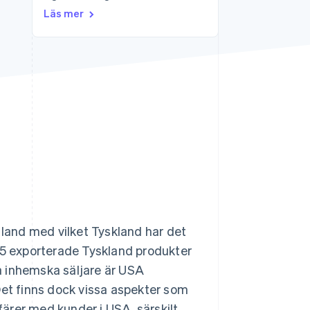
Läs mer
Stripe Sessions 2026
Se hur Stripe bygger den
ekonomiska
infrastrukturen för AI.
Titta nu
and med vilket Tyskland har det
025 exporterade Tyskland produkter
a inhemska säljare är USA
Det finns dock vissa aspekter som
ärer med kunder i USA, särskilt