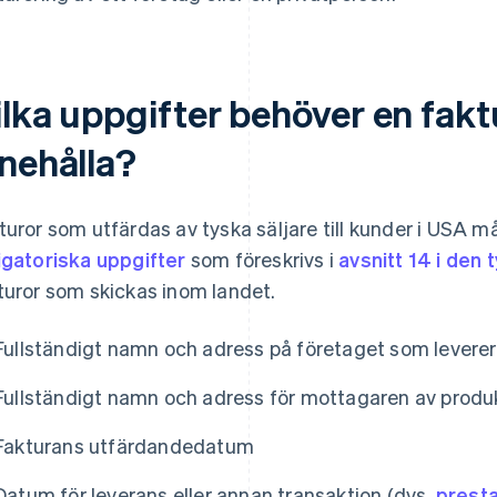
lka uppgifter behöver en faktu
nnehålla?
turor som utfärdas av tyska säljare till kunder i USA m
igatoriska uppgifter
som föreskrivs i
avsnitt 14 i den
turor som skickas inom landet.
Fullständigt namn och adress på företaget som leverera
Fullständigt namn och adress för mottagaren av produk
Fakturans utfärdandedatum
Datum för leverans eller annan transaktion (dvs.
prest