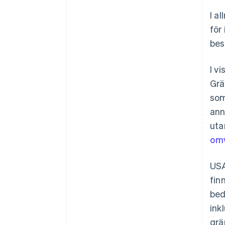
I a
för
bes
I v
Grä
som
ann
uta
omv
USA
fin
bed
ink
grä