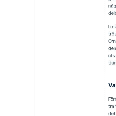
någ
del
I m
trö
Om 
del
uts
tjä
Va
För
tra
det