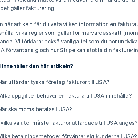
 det gäller fakturering.
en här artikeln får du veta vilken information en faktur
ehålla, vilka regler som gäller för mervärdesskatt (mom
ända. Vi förklarar också vanliga fel som du bör undvik
SA förväntar sig och hur Stripe kan stötta din fakturer
 innehåller den här artikeln?
När utfärdar tyska företag fakturor till USA?
Vilka uppgifter behöver en faktura till USA innehålla?
När ska moms betalas i USA?
I vilka valutor måste fakturor utfärdade till USA anges?
Vilka betalningsmetoder förväntar sig kunderna i USA?