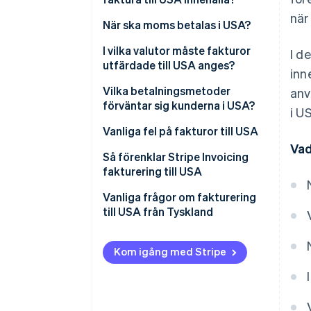
när
När ska moms betalas i USA?
Vad är omvänd
I vilka valutor måste fakturor
I d
skatteskyldighet?
utfärdade till USA anges?
inn
Fakturor i USD
Vilka betalningsmetoder
anv
förväntar sig kunderna i USA?
i U
Fakturor i EUR
ACH
Vanliga fel på fakturor till USA
Vad
Kreditkort
Så förenklar Stripe Invoicing
fakturering till USA
Banköverföringar
Vanliga frågor om fakturering
till USA från Tyskland
Kom igång med Stripe