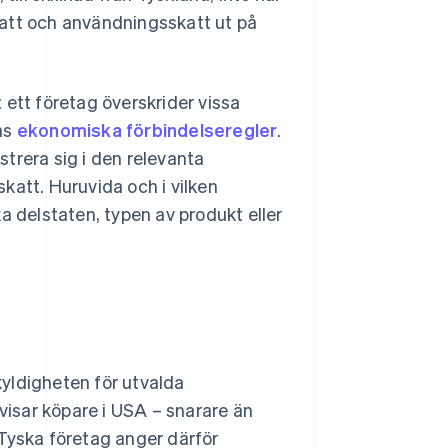
katt och användningsskatt ut på
 ett företag överskrider vissa
las
ekonomiska förbindelseregler
.
trera sig i den relevanta
katt. Huruvida och i vilken
a delstaten, typen av produkt eller
yldigheten för utvalda
ovisar köpare i USA – snarare än
 Tyska företag anger därför