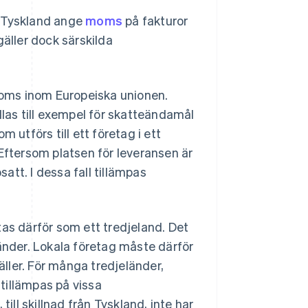
i Tyskland ange
moms
på fakturor
gäller dock särskilda
 moms inom Europeiska unionen.
as till exempel för skatteändamål
om utförs till ett företag i ett
 Eftersom platsen för leveransen är
tt. I dessa fall tillämpas
as därför som ett tredjeland. Det
länder. Lokala företag måste därför
äller. För många tredjeländer,
tillämpas på vissa
ill skillnad från Tyskland, inte har