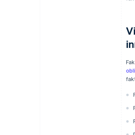
Vi
i
Fak
obl
fak