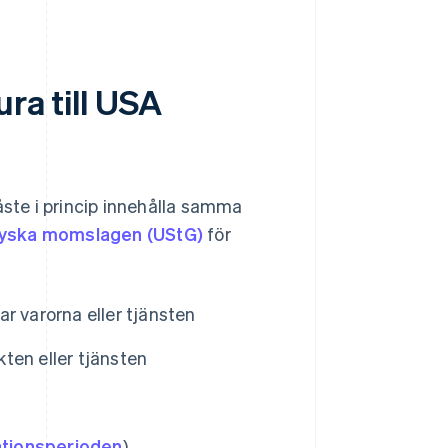
ra till USA
åste i princip innehålla samma
 tyska momslagen (UStG)
för
r varorna eller tjänsten
ten eller tjänsten
ationsperioden
)