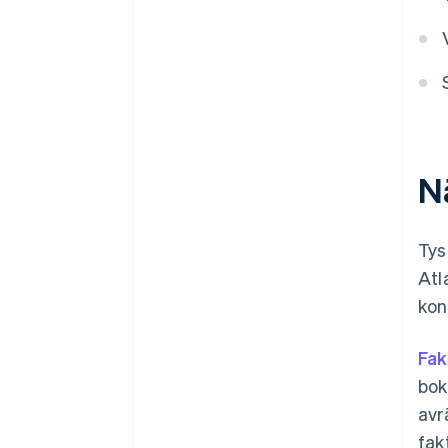
Nä
Tys
Atl
kon
Fak
bok
avr
fak