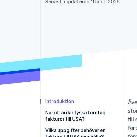
Senast uppdaterad 16 april 2026
Accelererad kassaprocess
Financial Connections
Länkade finanskontodata
Introduktion
Äve
stö
När utfärdar tyska företag
fakturor till USA?
till
for
Vilka uppgifter behöver en
för
faktura till USA innehålla?