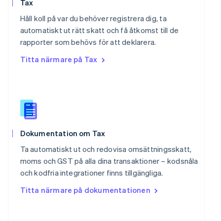
Rumänien
Tax
English
Håll koll på var du behöver registrera dig, ta
Schweiz
automatiskt ut rätt skatt och få åtkomst till de
Deutsch
Français
Italiano
English
Singapore
rapporter som behövs för att deklarera.
English
简体中文
Titta närmare på Tax
Slovakien
English
Slovenien
English
Italiano
Spanien
Español
English
Storbritannien
Dokumentation om Tax
English
Sverige
Ta automatiskt ut och redovisa omsättningsskatt,
Svenska
English
moms och GST på alla dina transaktioner – kodsnåla
Thailand
och kodfria integrationer finns tillgängliga.
ไทย
English
Tjeckien
Titta närmare på dokumentationen
English
Tyskland
Deutsch
English