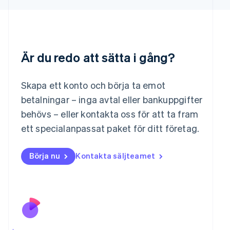
Liechtenstein
Deutsch
English
Litauen
English
Luxemburg
Français
Deutsch
English
Är du redo att sätta i gång?
Malaysia
English
简体中文
Skapa ett konto och börja ta emot
Malta
betalningar – inga avtal eller bankuppgifter
English
Mexiko
behövs – eller kontakta oss för att ta fram
Español
English
ett specialanpassat paket för ditt företag.
Nederländerna
Nederlands
English
Norge
Börja nu
Kontakta säljteamet
English
Nya Zeeland
English
Polen
English
Portugal
Português
English