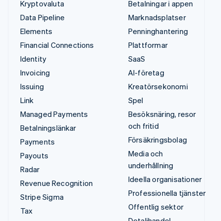
Kryptovaluta
Betalningar i appen
Data Pipeline
Marknadsplatser
Elements
Penninghantering
Financial Connections
Plattformar
Identity
SaaS
Invoicing
AI-företag
Issuing
Kreatörsekonomi
Link
Spel
Managed Payments
Besöksnäring, resor
och fritid
Betalningslänkar
Försäkringsbolag
Payments
Media och
Payouts
underhållning
Radar
Ideella organisationer
Revenue Recognition
Professionella tjänster
Stripe Sigma
Offentlig sektor
Tax
Detaljhandel