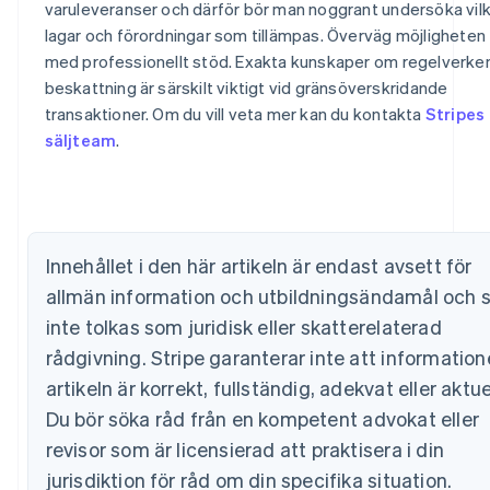
varuleveranser och därför bör man noggrant undersöka vil
lagar och förordningar som tillämpas. Överväg möjligheten
Australien
med professionellt stöd. Exakta kunskaper om regelverken
English
beskattning är särskilt viktigt vid gränsöverskridande
Belgien
transaktioner. Om du vill veta mer kan du kontakta
Stripes
Nederlands
Français
Deutsch
English
säljteam
.
Brasilien
Português
English
Bulgarien
English
Cypern
English
Innehållet i den här artikeln är endast avsett för
Danmark
allmän information och utbildningsändamål och 
English
Estland
inte tolkas som juridisk eller skatterelaterad
English
rådgivning. Stripe garanterar inte att information
Fastlandskina
artikeln är korrekt, fullständig, adekvat eller aktuel
简体中文
English
Finland
Du bör söka råd från en kompetent advokat eller
English
Svenska
revisor som är licensierad att praktisera i din
Frankrike
Français
English
jurisdiktion för råd om din specifika situation.