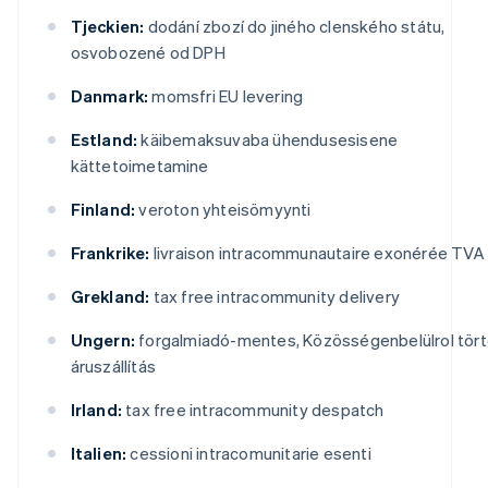
Tjeckien:
dodání zbozí do jiného clenského státu,
osvobozené od DPH
Danmark:
momsfri EU levering
Estland:
käibemaksuvaba ühendusesisene
kättetoimetamine
Finland:
veroton yhteisömyynti
Frankrike:
livraison intracommunautaire exonérée TVA
Grekland:
tax free intracommunity delivery
Ungern:
forgalmiadó-mentes, Közösségenbelülrol tör
áruszállítás
Irland:
tax free intracommunity despatch
Italien:
cessioni intracomunitarie esenti