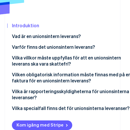
Identitetsverifiering online
Partner
Stripe App Marketplace
Introduktion
Stripe Sessions 2026
Vad är en unionsintern leverans?
Se hur Stripe bygger den ekonomiska in
Titta nu
Varför finns det unionsintern leverans?
Vilka villkor måste uppfyllas för att en unionsintern
leverans ska vara skattefri?
Vilken obligatorisk information måste finnas med på e
faktura för en unionsintern leverans?
Fakturaindikeringar på de officiella EU-språken
Vilka är rapporteringsskyldigheterna för unionsinterna
leveranser?
Vilka specialfall finns det för unionsinterna leveranser?
Kom igång med Stripe