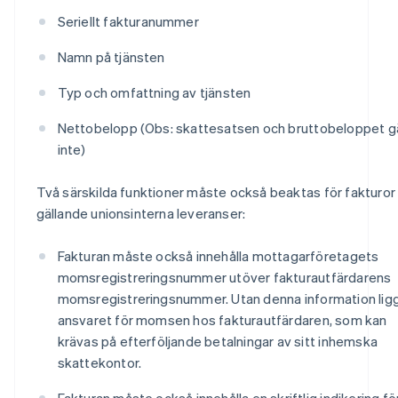
Seriellt fakturanummer
Namn på tjänsten
Typ och omfattning av tjänsten
Nettobelopp (Obs: skattesatsen och bruttobeloppet gä
inte)
Två särskilda funktioner måste också beaktas för fakturor
gällande unionsinterna leveranser:
Fakturan måste också innehålla mottagarföretagets
momsregistreringsnummer utöver fakturautfärdarens
momsregistreringsnummer. Utan denna information lig
ansvaret för momsen hos fakturautfärdaren, som kan
krävas på efterföljande betalningar av sitt inhemska
skattekontor.
Fakturan måste också innehålla en skriftlig indikering fö