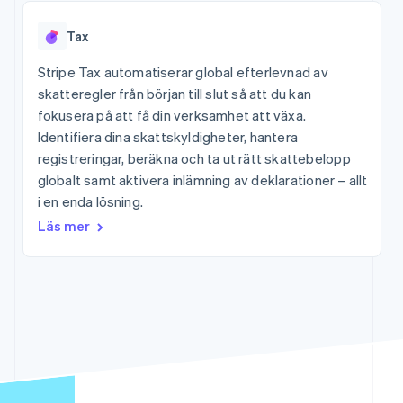
Godkännandeoptimeringar
Recognition
Företag
Plattformar
Hantera abonnemang
Link
Automatiserad
SaaS
Erbjud
Accelererad kassaprocess
Tax
redovisning
Produktplan
användningsbaserad
Financial Connections
Stripe Sigma
Sessions årliga
fakturering
Länkade finanskontodata
Stripe Tax automatiserar global efterlevnad av
Anpassade
konferens
Utfärda stablecoin-
rapporter
Karriärer
skatteregler från början till slut så att du kan
stödda kort
Efter bransch
Data Pipeline
Nyhetsrum
Tillhandahåll och
fokusera på att få din verksamhet att växa.
Datasynkronisering
Stripe Press
hantera tjänster med
Identifiera dina skattskyldigheter, hantera
AI-företag
agenter
Kreatörsekonomi
registreringar, beräkna och ta ut rätt skattebelopp
Spel
globalt samt aktivera inlämning av deklarationer – allt
Besöksnäring, resor
Kontakt
Mer
i en enda lösning.
och fritid
Product roadmap
Resurser
Försäkringsbolag
Läs mer
Kontakta säljteamet
Se vad som kommer härnäst
Media och
Bli partner
underhållning
Appintegrationer
Radar
Ideella organisationer
Kodexempel
Bedrägeribekämpning
Professionella tjänster
Utvecklarblogg
Offentlig sektor
API-status
Atlas
Detaljhandel
Bolagsbildning för startups
Climate
Koldioxidinfångning
Ecosystem
Identity