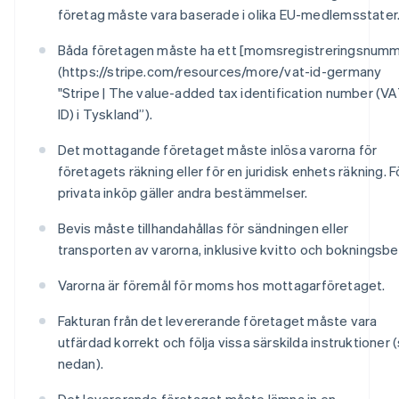
företag måste vara baserade i olika EU-medlemsstater
Båda företagen måste ha ett [momsregistreringsnumm
(https://stripe.com/resources/more/vat-id-germany
"Stripe | The value-added tax identification number (V
ID) i Tyskland”).
Det mottagande företaget måste inlösa varorna för
företagets räkning eller för en juridisk enhets räkning. F
privata inköp gäller andra bestämmelser.
Bevis måste tillhandahållas för sändningen eller
transporten av varorna, inklusive kvitto och bokningsbe
Varorna är föremål för moms hos mottagarföretaget.
Fakturan från det levererande företaget måste vara
utfärdad korrekt och följa vissa särskilda instruktioner 
nedan).
Det levererande företaget måste lämna in en