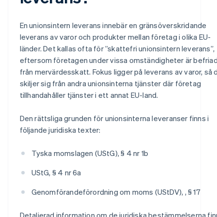
En unionsintern leverans innebär en gränsöverskridande
leverans av varor och produkter mellan företag i olika EU-
länder. Det kallas ofta för ”skattefri unionsintern leverans”,
eftersom företagen under vissa omständigheter är befria
från mervärdesskatt. Fokus ligger på leverans av varor, så 
skiljer sig från andra unionsinterna tjänster där företag
tillhandahåller tjänster i ett annat EU-land.
Den rättsliga grunden för unionsinterna leveranser finns i
följande juridiska texter:
Tyska momslagen (UStG), § 4 nr 1b
UStG, § 4 nr 6a
Genomförandeförordning om moms (UStDV), , § 17
Detaljerad information om de juridiska bestämmelserna finn