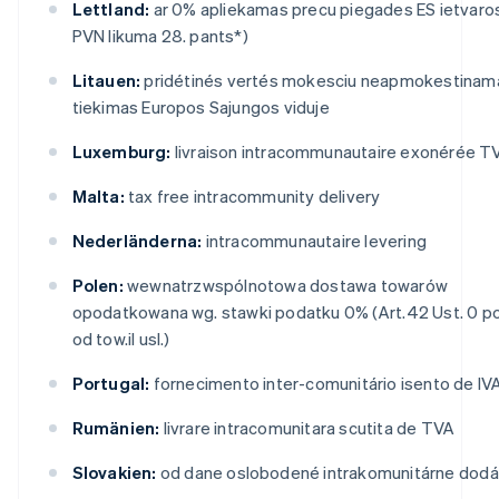
Lettland:
ar 0% apliekamas precu piegades ES ietvaro
PVN likuma 28. pants*)
Litauen:
pridétinés vertés mokesciu neapmokestinam
tiekimas Europos Sajungos viduje
Luxemburg:
livraison intracommunautaire exonérée T
Malta:
tax free intracommunity delivery
Nederländerna:
intracommunautaire levering
Polen:
wewnatrzwspólnotowa dostawa towarów
opodatkowana wg. stawki podatku 0% (Art.42 Ust. 0 p
od tow.il usl.)
Portugal:
fornecimento inter-comunitário isento de IV
Rumänien:
livrare intracomunitara scutita de TVA
Slovakien:
od dane oslobodené intrakomunitárne dod