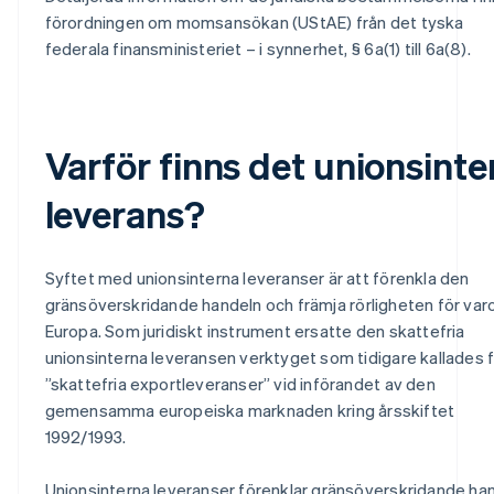
förordningen om momsansökan (UStAE) från det tyska
federala finansministeriet – i synnerhet, § 6a(1) till 6a(8).
Varför finns det unionsinte
leverans?
Syftet med unionsinterna leveranser är att förenkla den
gränsöverskridande handeln och främja rörligheten för varo
Europa. Som juridiskt instrument ersatte den skattefria
unionsinterna leveransen verktyget som tidigare kallades 
”skattefria exportleveranser” vid införandet av den
gemensamma europeiska marknaden kring årsskiftet
1992/1993.
Unionsinterna leveranser förenklar gränsöverskridande ha