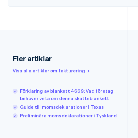
Förenade Arabemiraten
English
Gibraltar
English
Grekland
English
Hongkong SAR, Kina
English
简体中文
Indien
Fler artiklar
English
Irland
Visa alla artiklar om fakturering
English
Italien
Italiano
English
Japan
Förklaring av blankett 4669: Vad företag
日本語
English
behöver veta om denna skatteblankett
Kanada
Guide till momsdeklarationer i Texas
English
Français
Kroatien
Preliminära momsdeklarationer i Tyskland
English
Italiano
Lettland
English