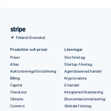
Ungern
English
USA
English
Español
简体中文
Österrike
Deutsch
English
Finland (Svenska)
Produkter och priser
Lösningar
Priser
Storföretag
Atlas
Startup-företag
Auktoriseringsförstärkning
Agentbaserad handel
Billing
Kryptovaluta
Capital
E-handel
Checkout
Integrerad finansiering
Climate
Ekonomiautomatisering
Connect
Globala företag