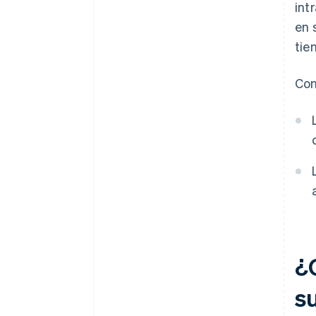
int
en 
tie
Con
¿
su