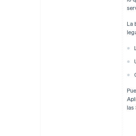
ser
La 
leg
Pue
Apl
las