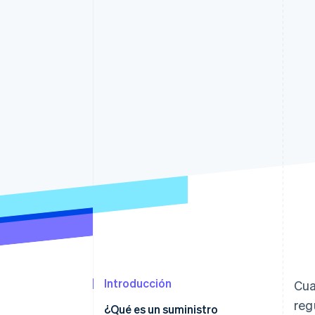
Authorization Boost
Optimizaciones de aceptación
Link
Proceso de compra acelerado
Financial Connections
Datos de ctas. financieras
vinculadas
Introducción
Cua
reg
¿Qué es un suministro