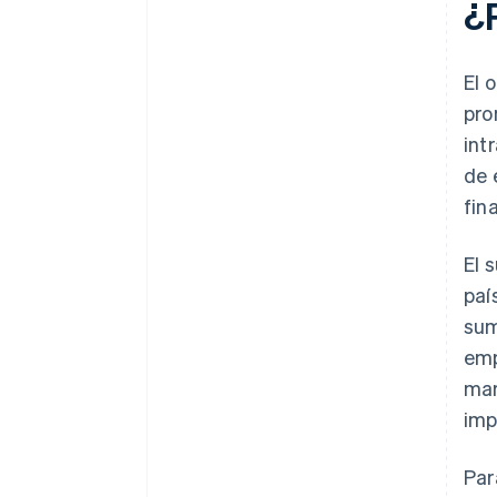
¿
El 
pro
int
de 
fin
El 
paí
sum
emp
mar
imp
Par