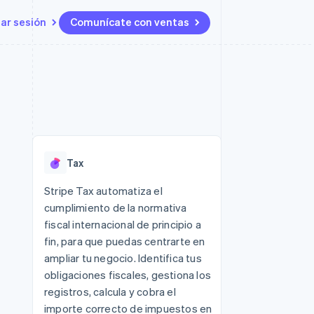
iar sesión
Comunícate con ventas
Recursos
Ecosistema
Contacto
 marketplaces
Más
Integraciones de aplicaciones
Socios
Contacta con ventas
Product roadmap
s
Ejemplos de código
Stripe App Marketplace
Conviértete en socio
Ver lo que viene
ataformas
Blog de desarrolladores
 plataformas
Estado de la API
Radar
e clientes
Prevención de fraude
 platforms
Tax
ncieros
Atlas
Constitución de una startup
 lucro
Stripe Tax automatiza el
cumplimiento de la normativa
Climate
s y virtuales
Eliminación de dióxido de
fiscal internacional de principio a
carbono
fin, para que puedas centrarte en
Identity
ampliar tu negocio. Identifica tus
Verificación de identidad en
obligaciones fiscales, gestiona los
línea
registros, calcula y cobra el
importe correcto de impuestos en