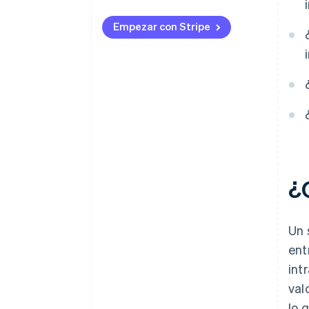
Empezar con Stripe
¿
Un 
ent
int
val
lo 