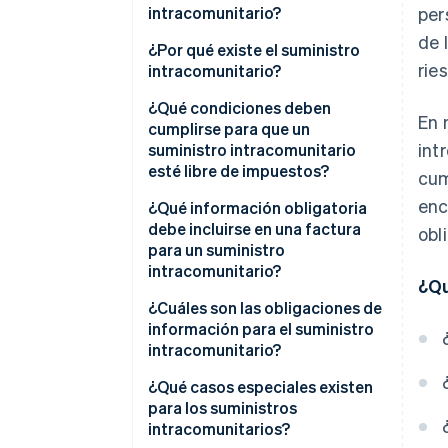
intracomunitario?
per
de 
¿Por qué existe el suministro
rie
intracomunitario?
¿Qué condiciones deben
En 
cumplirse para que un
int
suministro intracomunitario
esté libre de impuestos?
cum
enc
¿Qué información obligatoria
debe incluirse en una factura
obl
para un suministro
intracomunitario?
¿Qu
Indicaciones de facturación en
¿Cuáles son las obligaciones de
los idiomas oficiales de la UE
información para el suministro
intracomunitario?
¿Qué casos especiales existen
para los suministros
intracomunitarios?