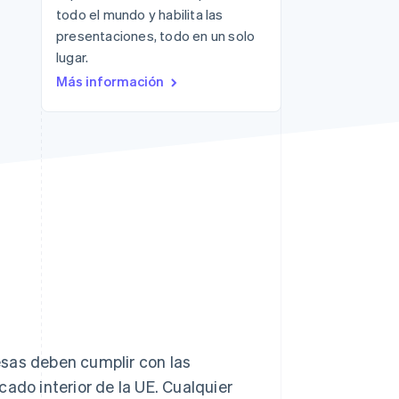
todo el mundo y habilita las
presentaciones, todo en un solo
lugar.
Más información
Sesiones de Stripe
2026
Descubre cómo Stripe
construye la
infraestructura
económica para la IA.
Mirar ahora
esas deben cumplir con las
ado interior de la UE. Cualquier